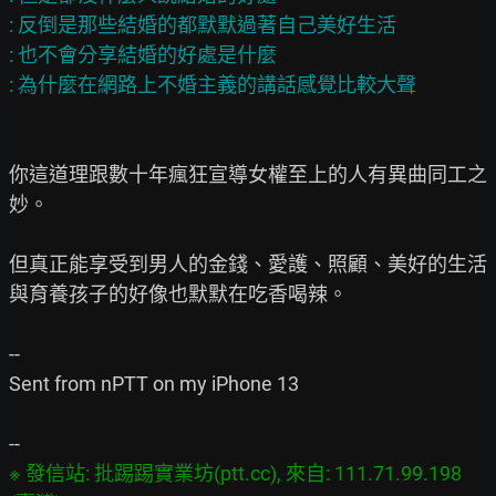
: 反倒是那些結婚的都默默過著自己美好生活

: 也不會分享結婚的好處是什麼

你這道理跟數十年瘋狂宣導女權至上的人有異曲同工之
妙。

但真正能享受到男人的金錢、愛護、照顧、美好的生活
與育養孩子的好像也默默在吃香喝辣。

--

Sent from nPTT on my iPhone 13

※ 發信站: 批踢踢實業坊(ptt.cc), 來自: 111.71.99.198 