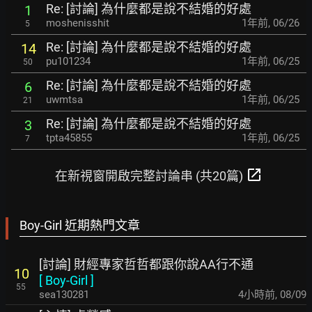
Re: [討論] 為什麼都是說不結婚的好處
1
moshenisshit
1年前
,
06/26
5
Re: [討論] 為什麼都是說不結婚的好處
14
pu101234
1年前
,
06/25
50
Re: [討論] 為什麼都是說不結婚的好處
6
uwmtsa
1年前
,
06/25
21
Re: [討論] 為什麼都是說不結婚的好處
3
tpta45855
1年前
,
06/25
7
open_in_new
在新視窗開啟完整討論串 (共20篇)
Boy-Girl 近期熱門文章
[討論] 財經專家哲哲都跟你說AA行不通
10
[
Boy-Girl
]
55
sea130281
4小時前
,
08/09