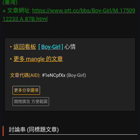
(臺灣)

※ 文章網址: 
https://www.ptt.cc/bbs/Boy-Girl/M.17509
12233.A.87B.html
‣
返回看板
[
Boy-Girl
]
心情
‣
更多 mangle 的文章
文章代碼(AID):
#1eNCpfXx
(Boy-Girl)
更多分享選項
關閉廣告 方便截圖
討論串 (同標題文章)