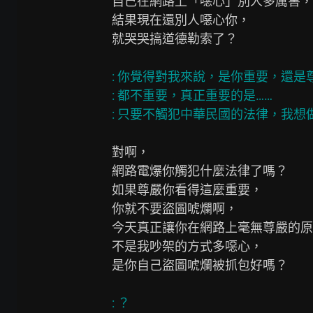
自己在網路上「噁心」別人多厲害，

結果現在還別人噁心你，

就哭哭搞道德勒索了？

: 你覺得對我來說，是你重要，還是尊
: 都不重要，真正重要的是……

對啊，

網路電爆你觸犯什麼法律了嗎？

如果尊嚴你看得這麼重要，

你就不要盜圖唬爛啊，

今天真正讓你在網路上毫無尊嚴的原
不是我吵架的方式多噁心，

是你自己盜圖唬爛被抓包好嗎？

: ？
