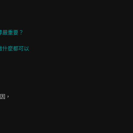
嚴重要？

因，
