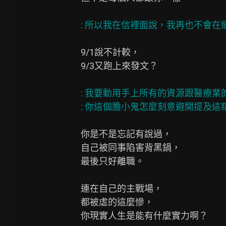
9/1說不計較，

9/3又跑上來發文？

: 我要動用手上所有的資源跟醫療業
你是不是忘記有說過，

自己被同事陷害背黑鍋，

最後只好離職。

連在自己的主戰場，

都被虐的這麼慘，

你現實人生是能有什麼實力啊？
