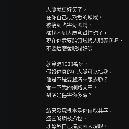
人脈就更好笑了，

在你自己最熟悉的領域，

被搞到陷害背黑鍋，

都找不到人願意幫忙你了，

現在你還要跨領域找人脈弄我喔，

不要這麼愛唬爛好嗎……

就算退1000萬步，

假設你真的有人脈可以搞我，

他是不是要釐清來龍去脈？

看一下我的網路文章，

到底是傷害你多深？

結果發現根本是你自取其辱，

盜圖唬爛被抓包，

才導致自己這麼丟人現眼，
