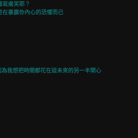
邊寫邊笑耶？
