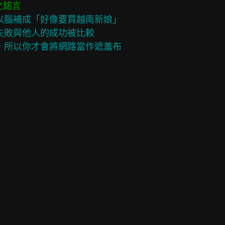
以腦補成「好像要買越南新娘」

失敗與他人的成功被比較
