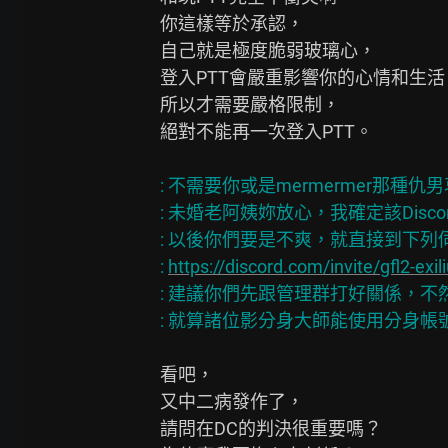
你這樣等於承認，

自己就是極度脆弱玻璃心，

登入PTT會嚴重影響你的心情和生活，
所以才需要嚴格限制，

絕對不能再一次登入PTT。

: 不需要你或是mermermer那種
: 未婚老阿姨妳放心，我確定該Dis
: 以後你們要是不爽，就直接到下列
: 
https://discord.com/invite/gfl2-exi
: 建議你們先跟管理群打好關係，不
看吧，

又中二病發作了，

請問在DC的判決很重要嗎？
