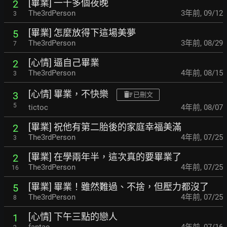
[畢業] 一千多個夜晚
2
The3rdPerson
3年前
,
09/12
3
[畢業] 怎麼放得下這場美夢
5
The3rdPerson
3年前
,
08/29
7
[心情] 逼自己畢業
2
The3rdPerson
4年前
,
08/15
3
[心情] 畢業，不快樂
3
已刪文
5
tictoc
4年前
,
08/07
[畢業] 祝他有第二胎後的家庭幸福美滿
2
The3rdPerson
4年前
,
07/25
3
[畢業] 在學兩年半，這次真的要畢業了
2
The3rdPerson
4年前
,
07/25
16
[畢業] 畢業！雖然難過、不捨，但壓力都沒了
5
The3rdPerson
4年前
,
07/25
8
[心情] 下午三點的戀人
1