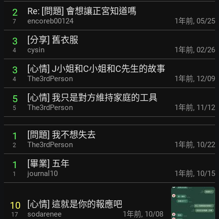
Re: [問題] 會想讓正宮知道嗎
2
encoreb00124
1年前
,
05/25
7
[分享] 舊衣服
3
cysin
1年前
,
02/26
4
[心情] J小姐和C小姐和C先生的故事
3
The3rdPerson
1年前
,
12/09
4
[心情] 我只是對方維持家庭的工具
5
The3rdPerson
1年前
,
11/12
5
[問題] 我不想失去
1
The3rdPerson
1年前
,
10/22
2
[畢業] 五年
1
journal10
1年前
,
10/15
1
[心情] 這就是你的報應吧
10
sodarenee
1年前
,
10/08
17