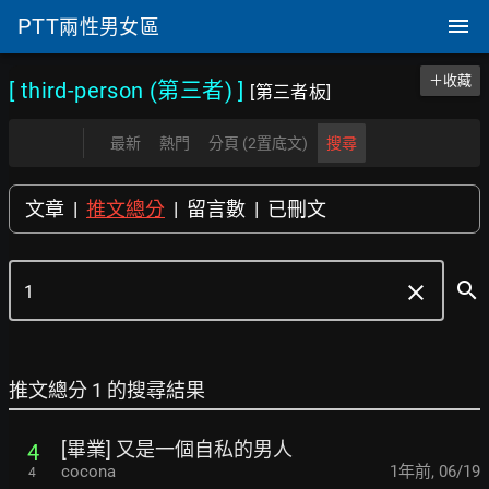
PTT
兩性男女區
＋收藏
[ third-person (第三者)
]
[第三者板]
最新
熱門
分頁 (2置底文)
搜尋
文章
|
推文總分
|
留言數
|
已刪文
search
clear
推文總分 1 的搜尋結果
[畢業] 又是一個自私的男人
4
cocona
1年前
,
06/19
4