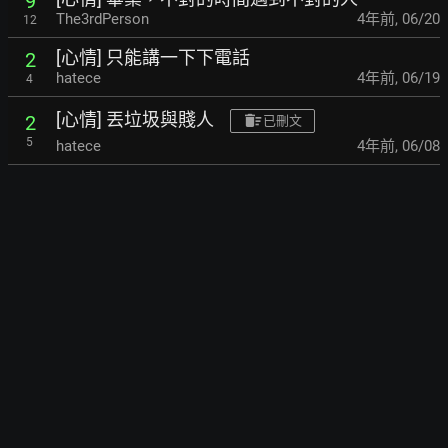
9
The3rdPerson
4年前
,
06/20
12
[心情] 只能講一下下電話
2
hatece
4年前
,
06/19
4
[心情] 丟垃圾與賤人
2
已刪文
5
hatece
4年前
,
06/08
[心情] 人果然不管幾歲都會鬼遮眼
12
The3rdPerson
4年前
,
06/06
42
[心情] 真的厭惡忍耐
1
hatece
4年前
,
06/04
26
[心情] 畢業一年 心裡很難受
8
The3rdPerson
4年前
,
05/16
19
[心情] 自食惡果
3
The3rdPerson
4年前
,
05/16
10
[心情] 捨不得放手
2
The3rdPerson
4年前
,
05/16
4