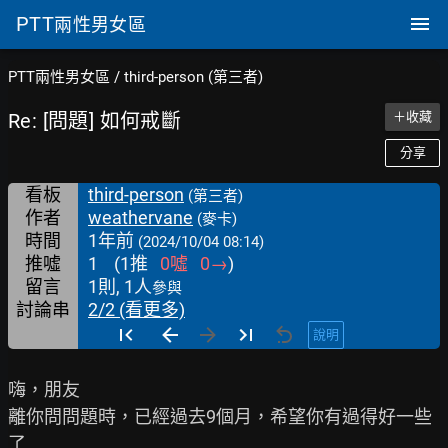
PTT
兩性男女區
PTT兩性男女區
/
third-person (第三者)
Re: [問題] 如何戒斷
＋收藏
分享
看板
third-person
(第三者)
作者
weathervane
(麥卡)
時間
1年前
(2024/10/04 08:14)
推噓
1
(
1
推
0
噓
0
→
)
留言
1則, 1人
參與
討論串
2/2 (看更多)
說明
嗨，朋友

離你問問題時，已經過去9個月，希望你有過得好一些
了
