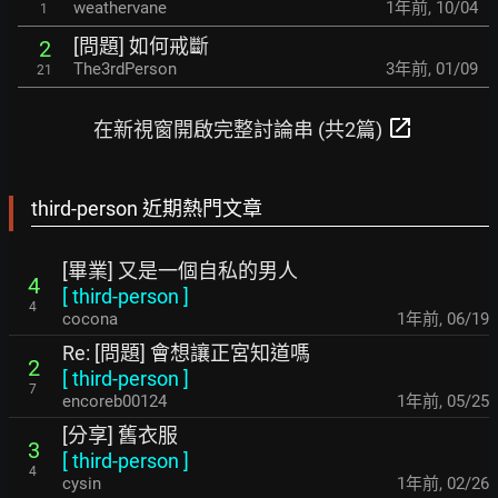
weathervane
1年前
,
10/04
1
[問題] 如何戒斷
2
The3rdPerson
3年前
,
01/09
21
open_in_new
在新視窗開啟完整討論串 (共2篇)
third-person 近期熱門文章
[畢業] 又是一個自私的男人
4
[
third-person
]
4
cocona
1年前
,
06/19
Re: [問題] 會想讓正宮知道嗎
2
[
third-person
]
7
encoreb00124
1年前
,
05/25
[分享] 舊衣服
3
[
third-person
]
4
cysin
1年前
,
02/26