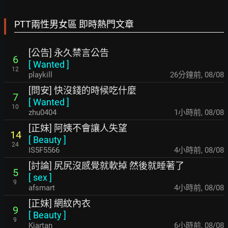
PTT兩性男女區 即時熱門文章
[公告] 永久禁言公告
6
[
Wanted
]
12
playkill
27分鐘前
,
08/08
[問安] 快沒錢的時候吃什麼
7
[
Wanted
]
10
zhu0404
1小時前
,
08/08
[正妹] 阿姨不會讓人失望
14
[
Beauty
]
24
IS5F5566
4小時前
,
08/08
[討論] 尻尻沒感覺就軟掉 然後就睡著了
5
[
sex
]
9
afsmart
4小時前
,
08/08
[正妹] 網紋內衣
9
[
Beauty
]
9
Kjartan
6小時前
,
08/08