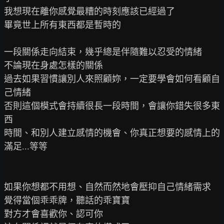
我想現在離你感覺最糟的時刻應該已經過了

畢竟世上所有東西都是暫時的

一段關係走向結束，幾乎總是伴隨難以忍受的情緒

不論現在身處怎樣的關係

過去如果習慣讓別人來照顧妳，一定要學會如何看顧自
己情緒

否則這個模式會持續很長一段時間，會讓你錯失很多東
西

時間、和別人建立感情的機會、你真正想要的感情上的
滿足...等等

如果你想都不用想、自然而然地會壓抑自己情緒需求

覺得當個乖乖牌，聽話的乖寶寶

對方才會喜歡你、認可你
