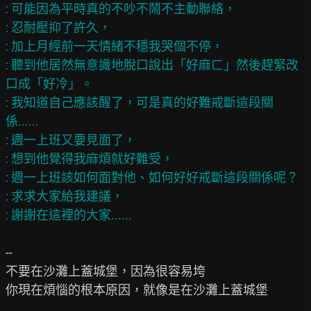
: 可能因為平時真的不吵不鬧不主動聯絡，

: 忍耐壓抑了許久，

: 加上月經前一天情緒不穩我哭個不停，

: 聽到他居然無意識地脫口說出「好麻ㄈ」然後趕緊改
口成「好冷」。

: 我知道自己應該醒了，可是真的好難戒斷這段關
係......

: 週一上班又要見面了，

: 想到他覺得我麻煩就好難受，

: 週一上班該如何面對他、如何好好戒斷這段關係呢？

: 求求大家給我建議，

--

不要在沙灘上蓋城堡，因為很容易垮

你現在煩惱的根本原因，就像是在沙灘上蓋城堡
