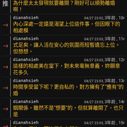
推
為什麼太太發現就要離開？剛好可以順勢離婚
啊！
3年前
, 10
dianahsieh
04/27 23:02,
F
→
內心深處一定還是渴望上位這件事，但因眼下的
相處模
3年前
, 11
dianahsieh
04/27 23:03,
F
→
式足矣，讓人活在安心的氛圍而短暫遺忘上位。
但想想，
3年前
, 12
dianahsieh
04/27 23:03,
F
→
這樣的相處美在當下，對未來毫無意義，妳願意
花多久
3年前
, 13
dianahsieh
04/27 23:03,
F
→
時間享受當下呢？更自私的，對方擁有了”應有”的
婚
3年前
, 14
dianahsieh
04/27 23:03,
F
→
姻關係，雖然不是”想要”的，但就算離開了，也只
是
3年前
, 15
dianahsieh
04/27 23:03,
F
→