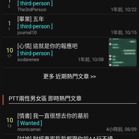
1
[
third-person
]
2
The3rdPerson
1年前
,
10/22
[畢業] 五年
1
[
third-person
]
1
journal10
1年前
,
10/15
[心情] 這就是你的報應吧
10
[
third-person
]
17
sodarenee
1年前
,
10/08
更多 近期熱門文章 >>
PTT兩性男女區 即時熱門文章
[情書] 我一直很想去你的墓前
10
[
Wanted
]
13
monicamei
4小時前
,
08/09
[討論] 財經專家哲哲都跟你說AA行不通