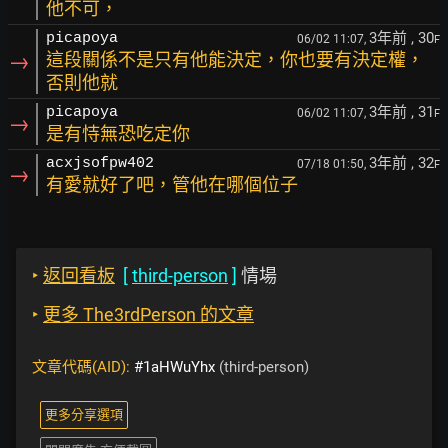
他不可，
3年前
, 30
picapoya
06/02 11:07,
F
→
這段關係不是只有他能決定，你也要有決定權，
否則他就
3年前
, 31
picapoya
06/02 11:07,
F
→
是有恃無恐吃定你
3年前
, 32
acxjsofpw402
07/18 01:50,
F
→
有愛就好了吧，管他在哪個位子
‣
返回看板
[
third-person
]
情場
‣
更多 The3rdPerson 的文章
文章代碼(AID):
#1aHWuYhx
(third-person)
更多分享選項