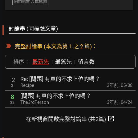
關閉廣告 方便截圖
討論串 (同標題文章)
完整討論串
(本文為第 1 之 2 篇)：
排序：
最新先
|
最舊先
|
留言數
Re: [問題] 有真的不求上位的嗎？
-2
Recipe
3年前
,
05/08
3
[問題] 有真的不求上位的嗎？
8
The3rdPerson
3年前
,
04/24
32
open_in_new
在新視窗開啟完整討論串 (共2篇)