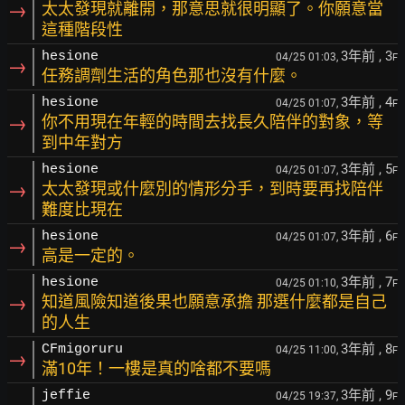
→
太太發現就離開，那意思就很明顯了。你願意當
這種階段性
3年前
, 3
hesione
04/25 01:03,
F
→
任務調劑生活的角色那也沒有什麼。
3年前
, 4
hesione
04/25 01:07,
F
→
你不用現在年輕的時間去找長久陪伴的對象，等
到中年對方
3年前
, 5
hesione
04/25 01:07,
F
→
太太發現或什麼別的情形分手，到時要再找陪伴
難度比現在
3年前
, 6
hesione
04/25 01:07,
F
→
高是一定的。
3年前
, 7
hesione
04/25 01:10,
F
→
知道風險知道後果也願意承擔 那選什麼都是自己
的人生
3年前
, 8
CFmigoruru
04/25 11:00,
F
→
滿10年！一樓是真的啥都不要嗎
3年前
, 9
jeffie
04/25 19:37,
F