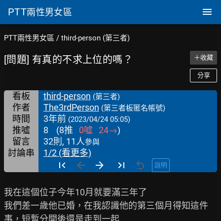
PTT
兩性男女區
PTT兩性男女區
/
third-person (第三者)
[問題] 有真的不求上位的嗎？
＋收藏
分享
看板
third-person
(第三者)
作者
The3rdPerson
(第三者板匿名帳號)
時間
3年前
(2023/04/24 05:05)
推噓
8
(
8
推
0
噓
24
→
)
留言
32則, 11人
參與
討論串
1/2 (看更多)
說明
我在這個位子今年10月就要滿三年了

我們差一歲他已婚，在我認識他的第三個月得知這件
事，短暫分開後還是走到一起
