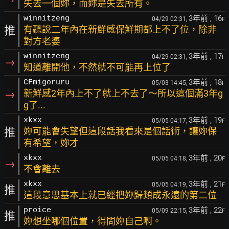
失去一個妳，而妳是失去所有。
3年前
, 16
winnitzeng
04/29 02:31,
F
推
有聽說二年內在新鮮感保鮮期都上不了位，除非
對方老婆
3年前
, 17
winnitzeng
04/29 02:31,
F
→
知道離開他，不然就不可能再上位了
3年前
, 18
CFmigoruru
05/03 14:45,
F
→
新鮮感2年內上不了就上不去了～所以這個滿3年g
g了...
3年前
, 19
xkxx
05/05 04:17,
F
推
妳可能會失望但這段話我看來是個話術，讓妳保
有希望，妳才
3年前
, 20
xkxx
05/05 04:18,
F
→
不會離去
3年前
, 21
xkxx
05/05 04:19,
F
推
這段意思基本上就已經把妳歸類成永遠的第二位
3年前
, 22
proice
05/09 22:15,
F
推
妳想坐哪個位置，得問妳自己啊。