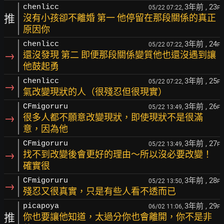
3年前
, 23
chenlicc
05/22 07:22,
F
推
沒有小孩卻不離婚 第一 他停留在那段關係的真正
原因你
3年前
, 24
chenlicc
05/22 07:22,
F
→
還沒發現 第二 即便那段關係變質他也還沒遇到讓
他鼓起勇
3年前
, 25
chenlicc
05/22 07:22,
F
→
氣改變現狀的人（很殘忍但很現實）
3年前
, 26
CFmigoruru
05/22 13:49,
F
→
很多人都不願意改變現狀，即使現狀不是很滿
意，因為他
3年前
, 27
CFmigoruru
05/22 13:49,
F
→
找不到改變後會更好的理由～所以沒必要改變！
確實很
3年前
, 28
CFmigoruru
05/22 13:50,
F
→
殘忍又很真實，只是有些人看不透而已
3年前
, 29
picapoya
06/02 11:06,
F
推
你也要讓他知道，太過分你也會離開，你不是非