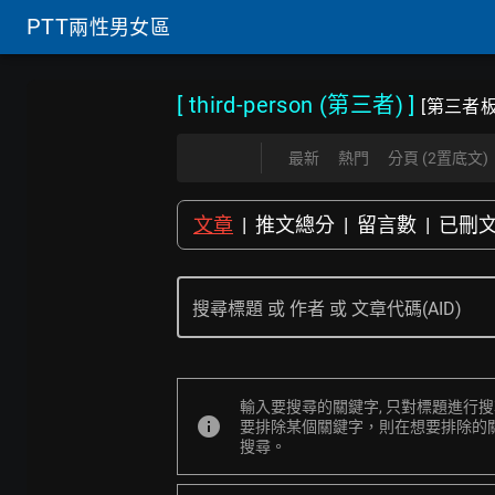
PTT
兩性男女區
[ third-person (第三者)
]
[第三者板
最新
熱門
分頁 (2置底文)
文章
|
推文總分
|
留言數
|
已刪
搜尋標題 或 作者 或 文章代碼(AID)
輸入要搜尋的關鍵字, 只對標題進行
info
要排除某個關鍵字，則在想要排除的關鍵字
搜尋。