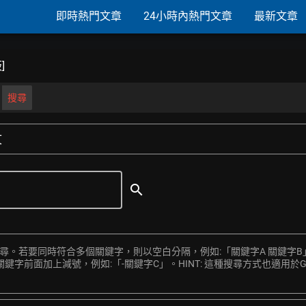
即時熱門文章
24小時內熱門文章
最新文章
]
搜尋
文
search
搜尋。若要同時符合多個關鍵字，則以空白分隔，例如:「關鍵字A 關鍵字B
前面加上減號，例如:「-關鍵字C」。HINT: 這種搜尋方式也適用於Goo