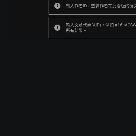
info
輸入作者ID，查詢作者在此看板的發
輸入文章代碼(AID)。例如 #16hACS
info
所有結果。