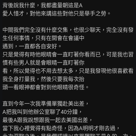
背後說我什麼，我都盡量朝這是A

愛人惜才，對他來講這些對他只是舉手之勞。

中間我們完全沒有什麼交集，也很少聊天，完全沒有發
生任何事情，只有在開會在會議中

遇到，一直都各自安好。

只是覺得有時他眼睛會一直盯著你看而已，可是我也習
慣有些男人就是會眼睛一直盯著你

看，所以覺得也不用去想太多，只是我發現他很喜歡看
我全身打量我，然後只要我每次抬

頭一看眼神都會對到他眼睛很奇怪。

直到今年一次我準備單獨赴美出差，

A把我叫到他辦公室聊了40分鐘，

最後A跟我說想跟我一起去美國出差，

當下我心裡覺得有點奇怪，因為A明明才剛去過，
