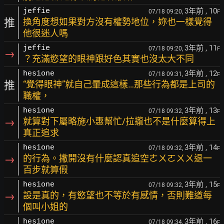
3年前
, 10
jeffie
07/18 09:20,
F
推
換角度想如果對方沒有權勢地位，妳也一樣覺得
他很迷人嗎
3年前
, 11
jeffie
07/18 09:20,
F
→
？充滿慾望的眼神跟好色其實也沒太大不同
3年前
, 12
hesione
07/18 09:31,
F
推
“覺得眼神”就自己暈成這樣…那些行為都是上司的
職權，
3年前
, 13
hesione
07/18 09:32,
F
→
就算對下屬略施小惠幫忙/拉攏也不是什麼算得上
真正追求
3年前
, 14
hesione
07/18 09:32,
F
→
的行為。撇開沒有什麼認真追空ㄜㄨㄛㄨㄨ退一
百步就算假
3年前
, 15
hesione
07/18 09:32,
F
→
設是真的，有慾望也不等於有感情，否則難道每
個叫小姐的
3年前
, 16
hesione
07/18 09:34,
F