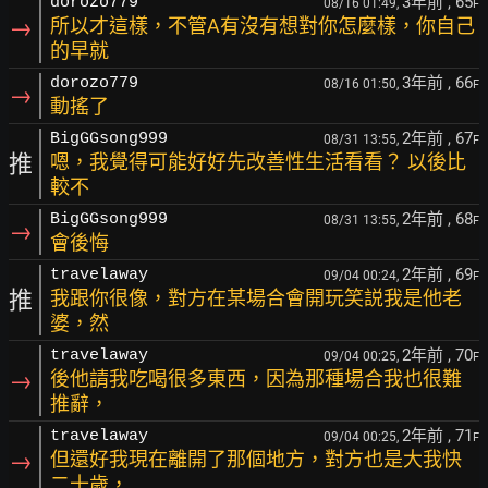
3年前
, 65
dorozo779
08/16 01:49,
F
→
所以才這樣，不管A有沒有想對你怎麼樣，你自己
的早就
3年前
, 66
dorozo779
08/16 01:50,
F
→
動搖了
2年前
, 67
BigGGsong999
08/31 13:55,
F
推
嗯，我覺得可能好好先改善性生活看看？ 以後比
較不
2年前
, 68
BigGGsong999
08/31 13:55,
F
→
會後悔
2年前
, 69
travelaway
09/04 00:24,
F
推
我跟你很像，對方在某場合會開玩笑説我是他老
婆，然
2年前
, 70
travelaway
09/04 00:25,
F
→
後他請我吃喝很多東西，因為那種場合我也很難
推辭，
2年前
, 71
travelaway
09/04 00:25,
F
→
但還好我現在離開了那個地方，對方也是大我快
二十歲，