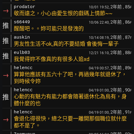
2年前
, 85
prodator
10/01 19:52,
F
→
敬而遠之，小心由愛生恨的戲碼上情節~~
2年前
, 86
s66449
10/06 22:40,
F
推
醒醒吧。。妳可能只是發洩的
2年前
, 87
auskin
10/14 08:19,
F
推
男友性生活不ok,真的不要結婚 會後悔一輩子
2年前
, 88
eulb03
12/21 16:10,
F
推
我覺得妳不像真的有很多人追xd
2年前
, 89
helencc
04/19 00:57,
F
→
算算他應該有五六十了吧，再過幾年就退休了，
到時候令妳
2年前
, 90
helencc
04/19 01:00,
F
推
心動的有魅力有能力都會隨著退休化為烏有，身
體什麼的也
2年前
, 91
helencc
04/19 01:00,
F
→
會退化得很快，總之只要一離開那個職位就什麼
都不是了。