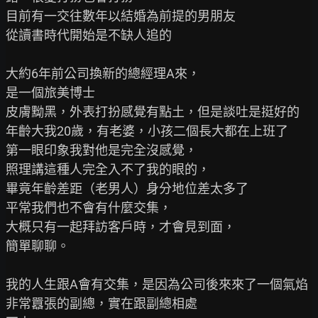
目前有一交往數年以結婚為前提的男朋友

從讀書時代開始是不缺人追的

大約6年前公司換新的總經理A來，

是一個旅美博士

皮膚黝黑，外表打扮感覺有點土，但是談吐是挺好的

年齡大我20歲，有老婆，小孩二個長大都在上班了

第一眼印象我對他是完全沒感覺，

照理講這種人完全入不了我的眼的，

畢竟年齡差距（老男人）身分地位差太多了

平常我們也不會有什麼交集，

大概只有一起拜訪客戶時，才會見到面，

簡單聊聊。

我的人生跟A會有交集，是因為公司後來來了一個氣焰
非常囂張的副總，實在跟副總相處
