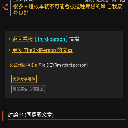
2年前
, 92
Zoomyoyo
08/05 16:34,
F
噓
很多人追根本就不可能會被這種等級的暈 自我感
覺良好
‣
返回看板
[
third-person
]
情場
‣
更多 The3rdPerson 的文章
文章代碼(AID):
#1ajDEYRm
(third-person)
更多分享選項
關閉廣告 方便截圖
討論串 (同標題文章)