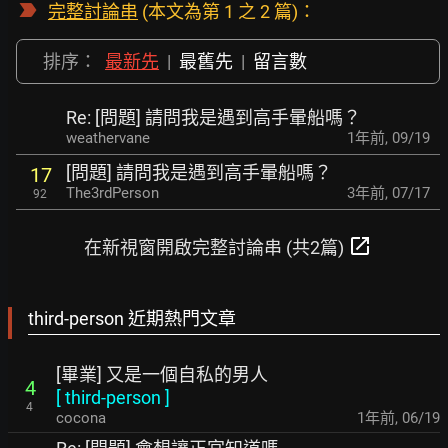
完整討論串
(本文為第 1 之 2 篇)：
排序：
最新先
|
最舊先
|
留言數
Re: [問題] 請問我是遇到高手暈船嗎？
weathervane
1年前
,
09/19
[問題] 請問我是遇到高手暈船嗎？
17
The3rdPerson
3年前
,
07/17
92
open_in_new
在新視窗開啟完整討論串 (共2篇)
third-person 近期熱門文章
[畢業] 又是一個自私的男人
4
[
third-person
]
4
cocona
1年前
,
06/19