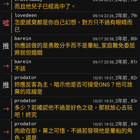
09/04 00:27,
F
→
而且他兒子已經高中了。
2年前
, 79
lovedeen
09/14 22:26,
F
噓
怎麼感覺都是你自己幻想，對方只不過有眼睛而
已
2年前
, 80
barein
09/17 20:58,
F
推
你應該做的是勇敢分手而不是暈船_家庭難免委屈
將就但婚姻
2年前
, 81
barein
09/17 20:58,
F
→
不該
2年前
, 82
prodator
10/01 19:51,
F
推
妳應反客為主，暗示他是否可接受ONS？他可放
棄的底線是
2年前
, 83
prodator
10/01 19:51,
F
→
多少？若確認他不過是好色之徒，那就放心去玩
吧！終究
2年前
, 84
prodator
10/01 19:52,
F
→
肉欲在即，棄之可惜，不過若發現他是暈船的角
色，還是