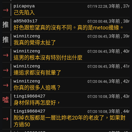
3年前
, 37
picapoya
07/19 22:28,
F
→
己先陷入
3年前
, 38
a85h03s17
07/20 00:48,
F
推
好色跟慾望真的沒有不同。真的是metoo邊緣。
3年前
, 39
winnitzeng
07/20 06:45,
F
推
我真的覺得太扯了
3年前
, 40
winnitzeng
07/20 06:45,
F
→
這男的根本沒有特別付出什麼
3年前
, 41
winnitzeng
07/20 06:45,
F
→
連追求都沒有就暈了
3年前
, 42
winnitzeng
07/20 06:46,
F
→
你真的很多人追嗎？
3年前
, 43
ting19860427
07/20 10:08,
F
噓
身材保持再怎麼好，
3年前
, 44
ting19860427
07/20 10:08,
F
→
脫掉衣服都是一層比妳老20年的老皮了，如果對
方過50