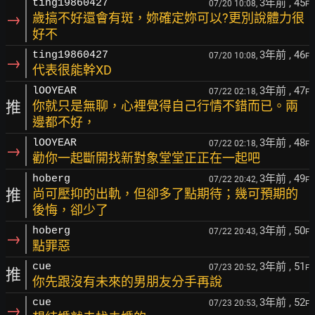
3年前
, 45
ting19860427
07/20 10:08,
F
→
歲搞不好還會有斑，妳確定妳可以?更別說體力很
好不
3年前
, 46
ting19860427
07/20 10:08,
F
→
代表很能幹XD
3年前
, 47
lOOYEAR
07/22 02:18,
F
推
你就只是無聊，心裡覺得自己行情不錯而已。兩
邊都不好，
3年前
, 48
lOOYEAR
07/22 02:18,
F
→
勸你一起斷開找新對象堂堂正正在一起吧
3年前
, 49
hoberg
07/22 20:42,
F
推
尚可壓抑的出軌，但卻多了點期待；幾可預期的
後悔，卻少了
3年前
, 50
hoberg
07/22 20:43,
F
→
點罪惡
3年前
, 51
cue
07/23 20:52,
F
推
你先跟沒有未來的男朋友分手再說
3年前
, 52
cue
07/23 20:53,
F
→