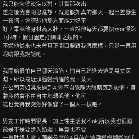
我只能裝傻淡定以對，其實那次出

差之後我會胡思亂想，就是假如真的那天一起出差發生
一夜情，會猜想他那方面能力好不

好？畢竟他身材高大壯，一直說他每天都要快走or慢跑
1小時，假日固定打網球之類的。

不過他從來也未曾真正開口要跟我怎麼樣，只是一直用
眼睛跟我說話吧。

我開始很怕自己哪天淪陷，怕自己踏進去這是萬丈深
淵。所以最近頭腦變清醒的我，某天

在公司突如其來遇到A,會不自覺睜大眼睛感到恐懼，身
體竟然會不由自主地想躲他，他可

能也覺得我突然好像變了一個人一樣吧。

男友工作時間很長，加上性生活我不ok,所以我也很猶
豫是不是要步入婚姻，畢竟也不要

一直耽誤人家。跟辦公室的A目前在這種模模糊糊的狀