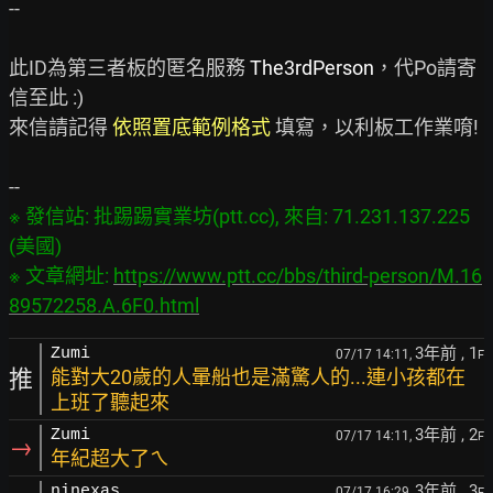
--

此ID為第三者板的匿名服務 
The3rdPerson
，代Po請寄
信至此 :)

來信請記得 
依照置底範例格式
 填寫，以利板工作業唷!

※ 發信站: 批踢踢實業坊(ptt.cc), 來自: 71.231.137.225 
(美國)

※ 文章網址: 
https://www.ptt.cc/bbs/third-person/M.16
89572258.A.6F0.html
3年前
, 1
Zumi
07/17 14:11,
F
推
能對大20歲的人暈船也是滿驚人的...連小孩都在
上班了聽起來
3年前
, 2
Zumi
07/17 14:11,
F
→
年紀超大了ㄟ
3年前
, 3
ninexas
07/17 16:29,
F