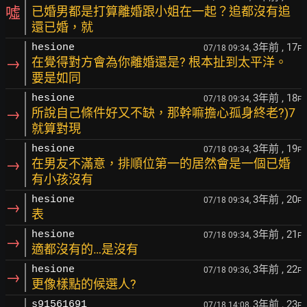
噓
已婚男都是打算離婚跟小姐在一起？追都沒有追
還已婚，就
3年前
, 17
hesione
07/18 09:34,
F
→
在覺得對方會為你離婚還是? 根本扯到太平洋。
要是如同
3年前
, 18
hesione
07/18 09:34,
F
→
所說自己條件好又不缺，那幹嘛擔心孤身終老?)7
就算對現
3年前
, 19
hesione
07/18 09:34,
F
→
在男友不滿意，排順位第一的居然會是一個已婚
有小孩沒有
3年前
, 20
hesione
07/18 09:34,
F
→
表
3年前
, 21
hesione
07/18 09:34,
F
→
適都沒有的…是沒有
3年前
, 22
hesione
07/18 09:36,
F
→
更像樣點的候選人?
3年前
, 23
s91561691
07/18 14:08,
F