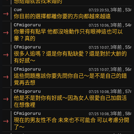
想結婚就去找未婚的
3年前
, 53
cue
07/23 20:53,
F
→
你目前的選擇都離你要的方向都越來越遠
3年前
, 54
CFmigoruru
07/25 10:06,
F
→
你暈得有點早 他都沒啥動作只有眼神這也可以
暈？真的
3年前
, 55
CFmigoruru
07/25 10:07,
F
→
很多人追嗎？還是你有點缺愛？還是對於大齡的
有好感～
3年前
, 56
CFmigoruru
07/25 10:07,
F
→
這些問題應該你要先問你自己～是不是自己的錯
覺再去想
3年前
, 57
CFmigoruru
07/25 10:08,
F
→
他是不是對你有好感～因為女人很愛自己加戲活
在想像裡
3年前
, 58
CFmigoruru
07/25 10:08,
F
→
現在的男友性不合 未來也不可能合 可以考慮分開
了～