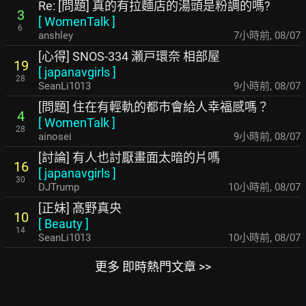
Re: [問題] 真的有拉麵店的湯頭是粉調的嗎?
3
[
WomenTalk
]
6
anshley
7小時前
,
08/07
[心得] SNOS-334 瀬戸環奈 相部屋
19
[
japanavgirls
]
28
SeanLi1013
9小時前
,
08/07
[問題] 住在有輕軌的都市會給人幸福感嗎？
4
[
WomenTalk
]
28
ainosei
9小時前
,
08/07
[討論] 有人也討厭畫面太暗的片嗎
16
[
japanavgirls
]
30
DJTrump
10小時前
,
08/07
[正妹] 髙野真央
10
[
Beauty
]
14
SeanLi1013
10小時前
,
08/07
更多 即時熱門文章 >>