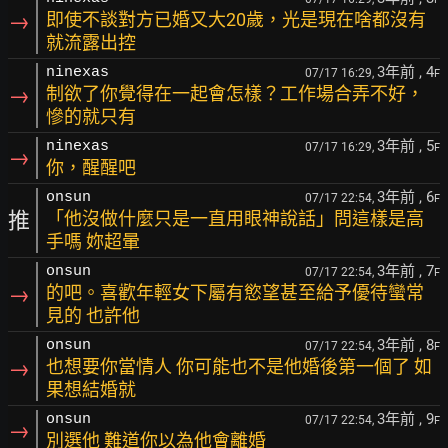
→
即使不談對方已婚又大20歲，光是現在啥都沒有
就流露出控
3年前
, 4
ninexas
07/17 16:29,
F
→
制欲了你覺得在一起會怎樣？工作場合弄不好，
慘的就只有
3年前
, 5
ninexas
07/17 16:29,
F
→
你，醒醒吧
3年前
, 6
onsun
07/17 22:54,
F
推
「他沒做什麼只是一直用眼神說話」問這樣是高
手嗎 妳超暈
3年前
, 7
onsun
07/17 22:54,
F
→
的吧。喜歡年輕女下屬有慾望甚至給予優待蠻常
見的 也許他
3年前
, 8
onsun
07/17 22:54,
F
→
也想要你當情人 你可能也不是他婚後第一個了 如
果想結婚就
3年前
, 9
onsun
07/17 22:54,
F
→
別選他 難道你以為他會離婚