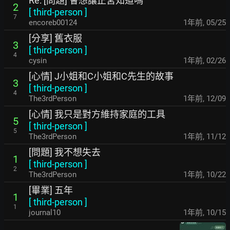
Re: [問題] 會想讓正宮知道嗎
2
[
third-person
]
7
encoreb00124
1年前
,
05/25
[分享] 舊衣服
3
[
third-person
]
4
cysin
1年前
,
02/26
[心情] J小姐和C小姐和C先生的故事
3
[
third-person
]
4
The3rdPerson
1年前
,
12/09
[心情] 我只是對方維持家庭的工具
5
[
third-person
]
5
The3rdPerson
1年前
,
11/12
[問題] 我不想失去
1
[
third-person
]
2
The3rdPerson
1年前
,
10/22
[畢業] 五年
1
[
third-person
]
1
journal10
1年前
,
10/15