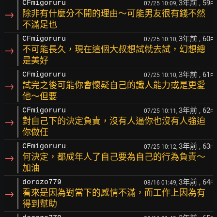
3年前
, 59
CFmigoruru
07/25 10:09,
F
→
除非有什麼分不開的理由～可能男友很有錢不然
不滿足也
3年前
, 60
CFmigoruru
07/25 10:10,
F
→
不可能長久，現在這個大叔想試就去試，幻想總
是美好
3年前
, 61
CFmigoruru
07/25 10:10,
F
→
試完之後可能你會懷疑自己的識人能力或是更愛
他～但要
3年前
, 62
CFmigoruru
07/25 10:11,
F
→
對自己下的決定負責，沒有人逼你也沒有人強迫
你做任
3年前
, 63
CFmigoruru
07/25 10:12,
F
→
何決定，都成年人了自己要為自己的行為負責～
加油
3年前
, 64
dorozo779
08/16 01:49,
F
→
看來是因為對當下的感情不滿，而工作上因為有
得到幫助