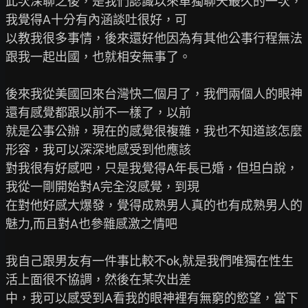
此次深聊之後，是我們認識以來單獨聊天最久的一次，
我覺得A十分有內涵談吐很好，可

以教我很多事情，後來還好他因為有其他公事行程無法
跟我一起出國，也就相安無事了。

後來我從美國回來台灣快二個月了，我們兩個人的眼神
還有感覺都跟以前不一樣了，以前

就是公事公辦，現在的感覺很複雜，我也不知道該怎麼
形容，我可以深深地感受到他應該

對我很有好感吧，只是我覺得A年長已婚，但坦白說，
我從一剛開始對A完全沒感覺，到現

在對他好感大爆發，覺得成熟男人真的也有成熟男人的
魅力,而且對A也參雜感激之情吧

我自己跟男友有一件事比較不ok,就是我們唯獨在性生
活上面很不協調，然後在某次出差

中，我可以感受到A看我的眼神裡有無窮的慾望，當下