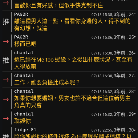
→
喜歡你且有好感，但似乎快克制不住
3年前
, 24
PAGBR
07/18 15:35,
F
推
離這種男人遠一點，看看你身邊的人，得不到的
有幻想，就這
3年前
, 25
PAGBR
07/18 15:36,
F
→
樣而已吧
3年前
, 26
chantal
07/18 16:30,
F
推
這已經在Me too 邊緣。之後出什麼狀況，甚至有
人得放棄
3年前
, 27
chantal
07/18 16:30,
F
→
工作，誰要負擔此成本呢？
3年前
, 28
chantal
07/18 16:32,
F
→
如果你想要婚姻，男友也許不適合但這位新男主
角真的只會
3年前
, 29
chantal
07/18 16:32,
F
→
耽誤你
3年前
, 30
fidget81
07/18 22:55,
F
推
照你所說你的條件很棒 為什麼眼光爛成這樣？以