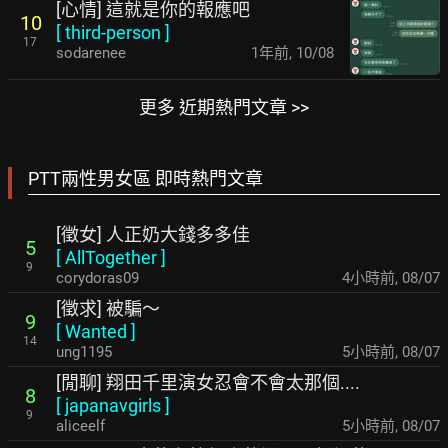
[心情] 這就是你的報應吧
10
[
third-person
]
17
sodarenee
1年前
,
10/08
更多 近期熱門文章 >>
PTT兩性男女區 即時熱門文章
[徵女] 人正奶大錢多多佳
5
[
AllTogether
]
9
corydoras09
4小時前
,
08/07
[徵求] 被騙～
9
[
Wanted
]
14
ung1195
5小時前
,
08/07
[閒聊] 翔田千里演女忍會不會太那個....
8
[
japanavgirls
]
9
aliceelf
5小時前
,
08/07