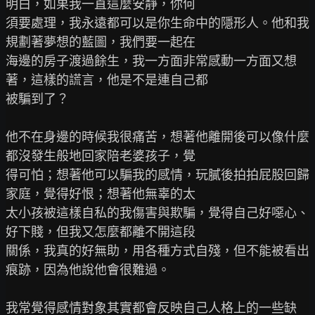
明白，如果我一直這麼安靜，你何

須要處理，我永遠都可以是你生命中的隱形人。他和我
規劃著夢想的藍圖，我們要一起在

海邊的房子渡過餘生，我一方面非常感動一方面又想
著，這樣的謊言，他是不是連自己都

被騙到了？

他不在身邊的時候我很痛苦，想著他離開後可以像什麼
都沒發生般地回家陪老婆孩子，覺

得可怕；想著他可以騙我的感情，玩膩後拍拍屁股回歸
家庭，覺得好恨；想著他無辜的太

太小孩被這樣自私的我傷害與欺騙，覺得自己好噁心、
好下賤，但我又怎麼都離不開這段

關係，我真的好無助，用各種方式自殘，但不能被看出
痕跡，因為他說他會很難過。

我常覺得感情對象其實都會反映自己人格上的一些缺