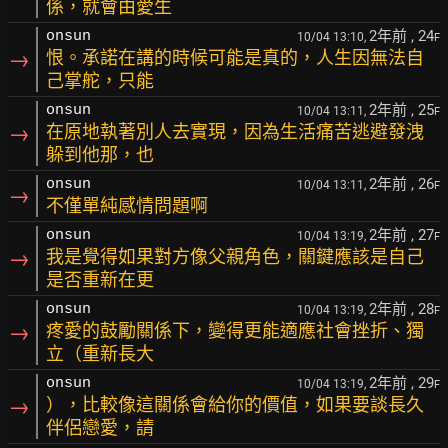
係，就會由愛生
2年前
, 24
onsun
10/04 13:10,
F
→
恨。承諾在講的時候可能是真的，人生因無法自
己掌舵，只能
2年前
, 25
onsun
10/04 13:11,
F
→
在原地執著別人去實現，因為生活痛苦逃避發洩
躲到他那，也
2年前
, 26
onsun
10/04 13:11,
F
→
不僅單純感情問題啊
2年前
, 27
onsun
10/04 13:19,
F
→
我是覺得如果對方像父親角色，關鍵應該是自己
是否重新在更
2年前
, 28
onsun
10/04 13:19,
F
→
疼愛的鼓勵關係下，變得更能適應社會挫折、獨
立（重新長大
2年前
, 29
onsun
10/04 13:19,
F
→
），比較像這關係會給你的價值，如果要談長久
伴侶戀愛，請