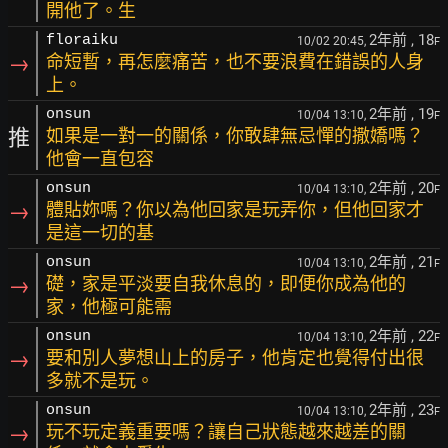
開他了。生
2年前
, 18
floraiku
10/02 20:45,
F
→
命短暫，再怎麼痛苦，也不要浪費在錯誤的人身
上。
2年前
, 19
onsun
10/04 13:10,
F
推
如果是一對一的關係，你敢肆無忌憚的撒嬌嗎？
他會一直包容
2年前
, 20
onsun
10/04 13:10,
F
→
體貼妳嗎？你以為他回家是玩弄你，但他回家才
是這一切的基
2年前
, 21
onsun
10/04 13:10,
F
→
礎，家是平淡要自我休息的，即便你成為他的
家，他極可能需
2年前
, 22
onsun
10/04 13:10,
F
→
要和別人夢想山上的房子，他肯定也覺得付出很
多就不是玩。
2年前
, 23
onsun
10/04 13:10,
F
→
玩不玩定義重要嗎？讓自己狀態越來越差的關