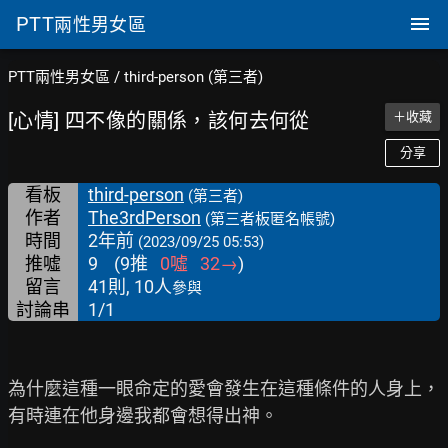
PTT
兩性男女區
PTT兩性男女區
/
third-person (第三者)
[心情] 四不像的關係，該何去何從
＋收藏
分享
看板
third-person
(第三者)
作者
The3rdPerson
(第三者板匿名帳號)
時間
2年前
(2023/09/25 05:53)
推噓
9
(
9
推
0
噓
32
→
)
留言
41則, 10人
參與
討論串
1/1
為什麼這種一眼命定的愛會發生在這種條件的人身上，
有時連在他身邊我都會想得出神。
