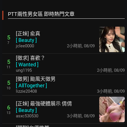
PTT兩性男女區 即時熱門文章
[正妹] 兪真
5
[
Beauty
]
7
jclee0000
2小時前
,
08/09
[徵求] 喜歡？
5
[
Wanted
]
11
ung1195
2小時前
,
08/09
[徵男] 颱風天徵男
5
[
AllTogether
]
10
lizzie20408
3小時前
,
08/09
[正妹] 最強硬體展示 倩倩
6
[
Beauty
]
13
asxc530530
3小時前
,
08/09