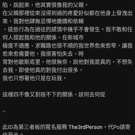
陷，說起來，他其實很像我的父親，

在父親那裡從來沒得到過的疼愛好似都在他身上發洩出
來，我對他肆無忌憚地撒嬌和依賴

，這些行為在過往的感情中幾乎不會發生。我不敢和任
何人提起我和他的關係，在新城市

極度不適應、求職路也很不順的我世界愈來愈窄，讓我
愈來愈需要他。我很害怕失去，時

常對他歇斯底里，他很無奈，說他對我是真的，不想失
去我，即使他真的對我付出很多，

我也只想著他只是在玩我。

這樣四不像又割捨不下的關係，該何去何從

--

此ID為第三者板的匿名服務 
The3rdPerson
，代Po請寄