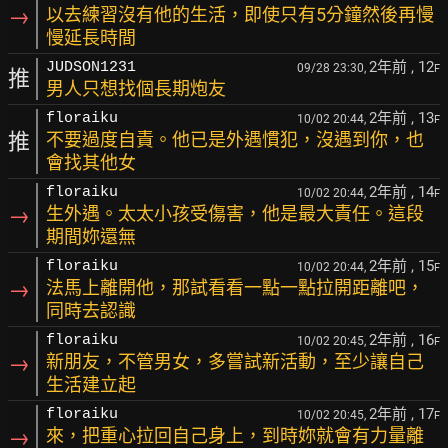
→
以去練習沒有他的生活，即使只有5分鐘然後再慢
慢延長時間
2年前
, 12
JUDSON1231
09/28 23:30,
F
推
男人只想找個長期炮友
2年前
, 13
floraiku
10/02 20:44,
F
推
不要過度自責。他已是外遇慣犯，沒遇到你，也
會找其他女
2年前
, 14
floraiku
10/02 20:44,
F
→
生外遇。太太小孩受傷害，他是最大責任。這段
期間妳還無
2年前
, 15
floraiku
10/02 20:44,
F
→
法馬上離開他，那試看看一點一點拉開距離吧，
同時去認識
2年前
, 16
floraiku
10/02 20:45,
F
→
新朋友，不管男女，多嘗試新活動，至少讓自己
生活建立起
2年前
, 17
floraiku
10/02 20:45,
F
→
來，把重心拉回自己身上，到時妳就會有力量離