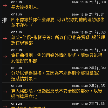
2年前
, 30
onsun
10/04 13:19,
F
→
長大後找別人..
2年前
, 31
onsun
10/04 13:40,
F
推
四不像等於你什麼都要..可以說你對他的理想想像
並不存在（
2年前
, 32
onsun
10/04 13:40,
F
→
慈父+伴侶+永恆等等）所以自己也在質疑..過於理
想在現實都
2年前
, 33
onsun
10/04 13:40,
F
→
會扭曲得到，例如用婚外情的形式，讓你只能得
到他好的那部
2年前
, 34
onsun
10/04 13:40,
F
→
分所以覺得很棒，又因為不能得到全部很飢渴）
選感情對象不
2年前
, 35
onsun
10/04 13:40,
F
→
算人格缺陷，但顯然反映不安全感的部分，以後
遇到這種命定
2年前
, 36
onsun
10/04 13:40,
F
→