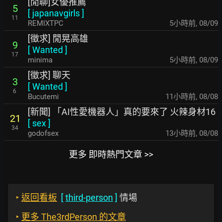
[閒聊]女優推薦
5
[
japanavgirls
]
11
REMIXTPC
5小時前
,
08/09
[徵求] 閒晃高雄
9
[
Wanted
]
17
minima
5小時前
,
08/09
[徵求] 聊天
3
[
Wanted
]
6
Bucutemi
11小時前
,
08/08
[新聞] 「AI性愛機器人」真的要來了 火辣身材16
21
[
sex
]
34
godofsex
13小時前
,
08/08
更多 即時熱門文章 >>
‣
返回看板
[
third-person
]
情場
‣
更多 The3rdPerson 的文章