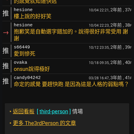
的感覺就知道快逃
2年前
, 37
hesione
10/04 22:21,
F
推
樓上說的好好笑
2年前
, 38
hesione
10/04 22:23,
F
→
抱歉笑是自動選字錯加的。說得很好非常受用 謝
謝
2年前
, 39
s66449
10/12 23:35,
F
推
愛到慘死
2年前
, 40
ovaka
10/18 09:35,
F
推
onsun說得極好
3年前
, 41
candy04242
03/28 16:47,
F
推
命定的感覺 要趕快跑 是因為這是人格的弱點嗎？
‣
返回看板
[
third-person
]
情場
‣
更多 The3rdPerson 的文章