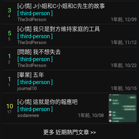
[心情] J小姐和C小姐和C先生的故事
3
[
third-person
]
4
The3rdPerson
1年前
,
12/09
[心情] 我只是對方維持家庭的工具
5
[
third-person
]
5
The3rdPerson
1年前
,
11/12
[問題] 我不想失去
1
[
third-person
]
2
The3rdPerson
1年前
,
10/22
[畢業] 五年
1
[
third-person
]
1
journal10
1年前
,
10/15
[心情] 這就是你的報應吧
10
[
third-person
]
17
sodarenee
1年前
,
10/08
更多 近期熱門文章 >>