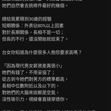
她們自然會去挑條件最好的幾個。

總結我累積到30歲的經驗

短期關係：外表佔80%以上因素

對於長期關係，長相不是一切；

但長的不行，還沒開始就結束了。

台女你知道為什麼很多人抱怨要求高嗎？

「因為現代男女薪資差異很小」

她們有錢了，不用妥協了；

從古到今她們對男方的標準都高，

長相中位數附近以及以下的，

對她們的大腦來說都是空氣，

沒性吸引力，視線會直接穿透你。
