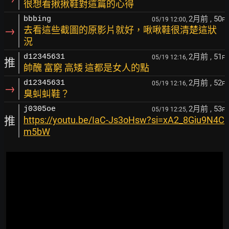
很想看揪揪鞋對這篇的心得
2月前
, 50
bbbing
05/19 12:00,
F
→
去看這些截圖的原影片就好，啾啾鞋很清楚這狀
況
2月前
, 51
d12345631
05/19 12:16,
F
推
帥醜 富窮 高矮 這都是女人的點
2月前
, 52
d12345631
05/19 12:16,
F
→
臭虯虯鞋？
2月前
, 53
j0305oe
05/19 12:25,
F
推
https://youtu.be/IaC-Js3oHsw?si=xA2_8Giu9N4C
m5bW