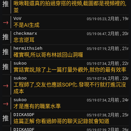
推
啾啾鞋還真的拍過穿搭的視頻,截圖都是視頻裡的,
並
2月前
, 19
VoV
05/19 05:23,
F
→
不是AI生成
2月前
, 20
checkmarx
05/19 06:47,
F
推
忠言逆耳
2月前
, 21
hermithsieh
05/19 07:19,
F
推
確實啊,所以哥布林該回山洞囉
2月前
, 22
sukoo
05/19 07:34,
F
推
實話實說,除了上一篇打量外觀外,就你的最有效率
2月前
, 23
sukoo
05/19 07:34,
F
→
工程師了,交友也應該SOP化.發現不行就打進沉沒
成本
2月前
, 24
sukoo
05/19 07:34,
F
→
才是應有的職業水準
2月前
, 25
DICKASDF
05/19 07:38,
F
推
這篇正解 你看過帥哥的聊天記錄就會知道
2月前
, 26
DICKASDF
05/19 07:39,
F