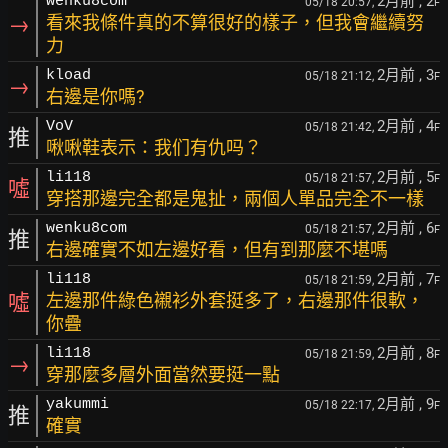
2月前
, 2
wenku8com
05/18 20:57,
F
→
看來我條件真的不算很好的樣子，但我會繼續努
力
2月前
, 3
kload
05/18 21:12,
F
→
右邊是你嗎?
2月前
, 4
VoV
05/18 21:42,
F
推
啾啾鞋表示：我们有仇吗？
2月前
, 5
li118
05/18 21:57,
F
噓
穿搭那邊完全都是鬼扯，兩個人單品完全不一樣
2月前
, 6
wenku8com
05/18 21:57,
F
推
右邊確實不如左邊好看，但有到那麼不堪嗎
2月前
, 7
li118
05/18 21:59,
F
噓
左邊那件綠色襯衫外套挺多了，右邊那件很軟，
你疊
2月前
, 8
li118
05/18 21:59,
F
→
穿那麼多層外面當然要挺一點
2月前
, 9
yakummi
05/18 22:17,
F
推
確實