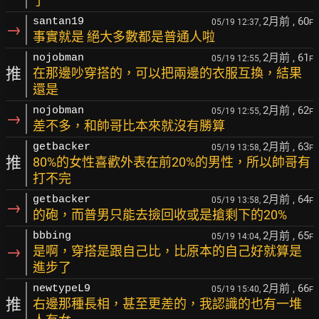
了
2月前
, 60
santan19
05/19 12:37,
F
→
事實就是 絕大多數都是普通人啦
2月前
, 61
nojobman
05/19 12:55,
F
推
在那邊吵穿搭的，可以把兩邊的衣服互換，結果
還是
2月前
, 62
nojobman
05/19 12:55,
F
→
差不多，和帥哥比本來就沒有勝算
2月前
, 63
getbacker
05/19 13:58,
F
推
80%的女性喜歡外表在前20%的男性，所以帥哥有
打不完
2月前
, 64
getbacker
05/19 13:58,
F
→
的砲，而普男只能去撿回收或是搶剩下的20%
2月前
, 65
bbbing
05/19 14:04,
F
→
是啊，穿搭是跟自己比，比原本的自己好就算是
進步了
2月前
, 66
newtypeL9
05/19 15:40,
F
推
右邊那種長相，甚至更差的，我認識的也有一堆