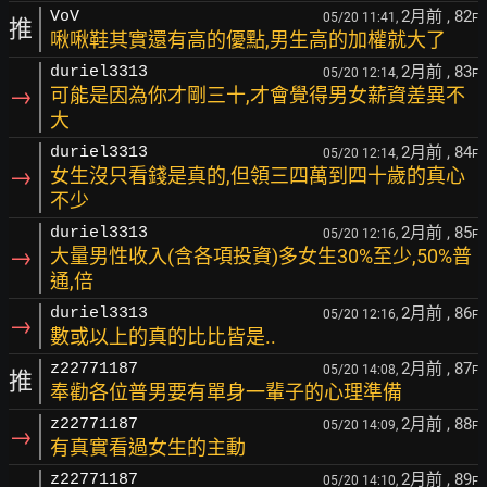
2月前
, 82
VoV
05/20 11:41,
F
推
啾啾鞋其實還有高的優點,男生高的加權就大了
2月前
, 83
duriel3313
05/20 12:14,
F
→
可能是因為你才剛三十,才會覺得男女薪資差異不
大
2月前
, 84
duriel3313
05/20 12:14,
F
→
女生沒只看錢是真的,但領三四萬到四十歲的真心
不少
2月前
, 85
duriel3313
05/20 12:16,
F
→
大量男性收入(含各項投資)多女生30%至少,50%普
通,倍
2月前
, 86
duriel3313
05/20 12:16,
F
→
數或以上的真的比比皆是..
2月前
, 87
z22771187
05/20 14:08,
F
推
奉勸各位普男要有單身一輩子的心理準備
2月前
, 88
z22771187
05/20 14:09,
F
→
有真實看過女生的主動
2月前
, 89
z22771187
05/20 14:10,
F