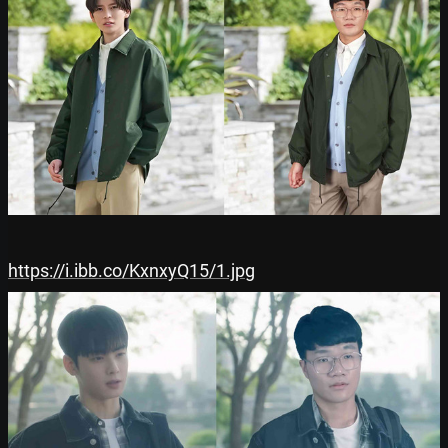
https://i.ibb.co/KxnxyQ15/1.jpg