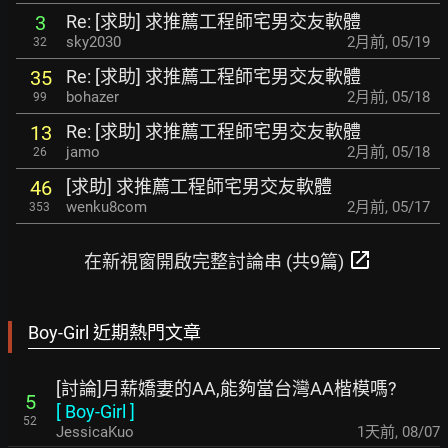
Re: [求助] 求推薦工程師宅男交友軟體
3
sky2030
2月前
,
05/19
32
Re: [求助] 求推薦工程師宅男交友軟體
35
bohazer
2月前
,
05/18
99
Re: [求助] 求推薦工程師宅男交友軟體
13
jamo
2月前
,
05/18
26
[求助] 求推薦工程師宅男交友軟體
46
wenku8com
2月前
,
05/17
353
open_in_new
在新視窗開啟完整討論串 (共9篇)
Boy-Girl 近期熱門文章
[討論]月薪嬌妻的AA,能夠當台灣AA楷模嗎?
5
[
Boy-Girl
]
52
JessicaKuo
1天前
,
08/07