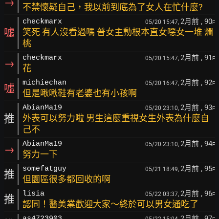
→
不禁懷疑自己，我以前到底為了女人在忙什麼?
2月前
, 90
checkmarx
05/20 15:47,
F
噓
笑死 有人沒看過嗎 普女主動根本直女噁女一堆 爛
桃
2月前
, 91
checkmarx
05/20 15:47,
F
→
花
2月前
, 92
michiechan
05/20 16:47,
F
噓
但是啾啾鞋有老婆也有小孩啊
2月前
, 93
AbianMa19
05/20 23:10,
F
推
外表可以努力啦 男生這麼重視女生外表為什麼自
己不
2月前
, 94
AbianMa19
05/20 23:10,
F
→
努力一下
2月前
, 95
somefatguy
05/21 18:49,
F
推
但園區很多都回收的啊
2月前
, 96
lisia
05/22 03:37,
F
推
認同！醫美業歡迎大家～終於可以男女通吃了
2月前
, 97
as4723903
05/22 15:04,