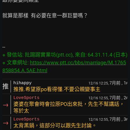
就算是那樣  有必要在意一群巨嬰嗎？

※ 發信站: 批踢踢實業坊(ptt.cc), 來自: 64.31.11.4 (日本)

※ 文章網址: 
https://www.ptt.cc/bbs/marriage/M.1765
858854.A.5AE.html
7月前
, 1
hihappy
12/16 12:25,
F
推
推推.希望原po看得懂.不要公親變事主
7月前
, 2
LoveSports
12/16 12:55,
F
→
婆婆在聚會時會拉原PO出來批，先生不幫講話，
等於太
7月前
, 3
LoveSports
12/16 12:55,
F
→
太背黑鍋，這部分可以跟先生討論。