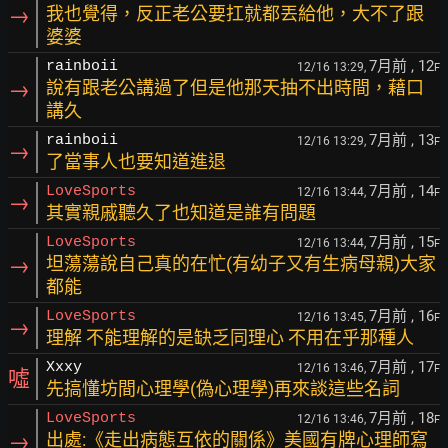
→
我也覺得，反正老公要扛就都丟給他，大不了跟
婆婆
7月前
, 12
rainboii
12/16 13:29,
F
→
說有跟老公講過了但是他那天抽不出時間，藉口
講久
7月前
, 13
rainboii
12/16 13:29,
F
→
了當事人也要知道進退
7月前
, 14
LoveSports
12/16 13:44,
F
→
其實親戚聽久了也知道是誰有問題
7月前
, 15
LoveSports
12/16 13:44,
F
→
坦蕩蕩說自己真的在忙(有幼子又有生病母親)大家
都能
7月前
, 16
LoveSports
12/16 13:45,
F
→
理解 不能理解的是缺乏同理心 不用在乎那種人
7月前
, 17
Xxxy
12/16 13:46,
F
噓
先搞懂坊間心理學(偽心理學)再來談這些名詞
7月前
, 18
LoveSports
12/16 13:46,
F
→
出處:《走出病態互依的關係》美國有牌心理師寫