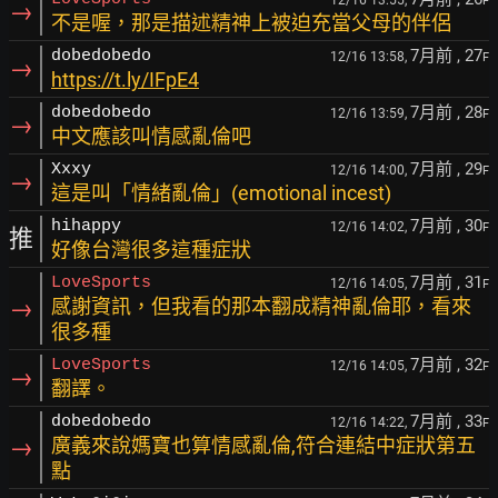
12/16 13:55,
F
→
不是喔，那是描述精神上被迫充當父母的伴侶
7月前
, 27
dobedobedo
12/16 13:58,
F
→
https://t.ly/IFpE4
7月前
, 28
dobedobedo
12/16 13:59,
F
→
中文應該叫情感亂倫吧
7月前
, 29
Xxxy
12/16 14:00,
F
→
這是叫「情緒亂倫」(emotional incest)
7月前
, 30
hihappy
12/16 14:02,
F
推
好像台灣很多這種症狀
7月前
, 31
LoveSports
12/16 14:05,
F
→
感謝資訊，但我看的那本翻成精神亂倫耶，看來
很多種
7月前
, 32
LoveSports
12/16 14:05,
F
→
翻譯。
7月前
, 33
dobedobedo
12/16 14:22,
F
→
廣義來說媽寶也算情感亂倫,符合連結中症狀第五
點