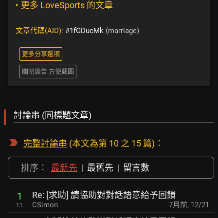
‣
更多 LoveSports 的文章
文章代碼(AID):
#1fGDucMk
(marriage)
更多分享選項
關閉廣告 方便截圖
討論串 (同標題文章)
完整討論串
(本文為第 10 之 15 篇)：
排序：
最新先
|
最舊先
|
留言數
Re: [求助] 請協助對對話語意給予回饋
1
CSimon
7月前
,
12/21
11