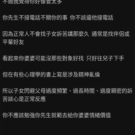
不過我覺得你好像管太多

你先生不接電話不關你的事  你不該逼他接電話

因為正常人不會找子女訴苦講那麼久  通常是找伴侶或
平輩好友

看起來你婆婆可能沒那些對象好找  只好往兒子下手

但在有些心理學的書上寫是涉及精神亂倫

所以子女閃避父母過度頻繁、過長時間、過度親密的訴
苦談心是正常反應

你不應該勉強你先生就範去給你婆婆情緒價值
