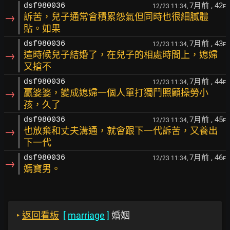
7月前
, 42
dsf980036
12/23 11:34,
F
→
訴苦，兒子通常會積累怨氣但同時也很細膩體
貼。如果
7月前
, 43
dsf980036
12/23 11:34,
F
→
這時候兒子結婚了，在兒子的相處時間上，媳婦
又搶不
7月前
, 44
dsf980036
12/23 11:34,
F
→
贏婆婆，變成媳婦一個人單打獨鬥照顧操勞小
孩，久了
7月前
, 45
dsf980036
12/23 11:34,
F
→
也放棄和丈夫溝通，就會跟下一代訴苦，又養出
下一代
7月前
, 46
dsf980036
12/23 11:34,
F
→
媽寶男。
‣
返回看板
[
marriage
]
婚姻