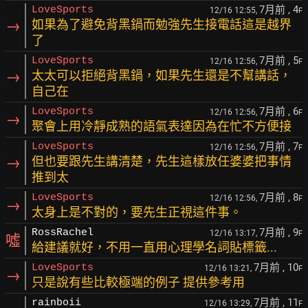
7月前
, 4
LoveSports
12/16 12:55,
F
→
如果為了避免背黑鍋而勉強先生接電話這是越界
了
7月前
, 5
LoveSports
12/16 12:56,
F
→
太太可以拒絕背黑鍋，如果先生還是不幫講話，
自己在
7月前
, 6
LoveSports
12/16 12:56,
F
→
聚會上用冷靜成熟的語氣表達因為在忙不方便接
7月前
, 7
LoveSports
12/16 12:56,
F
→
但也要跟先生講清楚，先生這樣放任婆婆把事情
推到太
7月前
, 8
LoveSports
12/16 12:56,
F
→
太身上是不對的，要先生正視這件事。
7月前
, 9
RossRachel
12/16 13:17,
F
噓
給建議就好，不用一直用心理學名詞貼標籤...
7月前
, 10
LoveSports
12/16 13:21,
F
→
只是說有些比較極端的例子 提供參考用
7月前
, 11
rainboii
12/16 13:29,
F