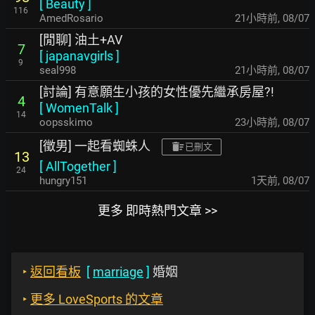
[
Beauty
]
116
AmedRosario
21小時前
,
08/07
[閒聊] 油土+AV
7
[
japanavgirls
]
9
seal998
21小時前
,
08/07
[討論] 有意願生小孩的女性優先繼承房屋?!
4
[
WomenTalk
]
14
oopsskimo
23小時前
,
08/07
[徵男] 一起看蜘蛛人
已刪文
13
[
AllTogether
]
24
hungry151
1天前
,
08/07
更多 即時熱門文章 >>
‣
返回看板
[
marriage
]
婚姻
‣
更多 LoveSports 的文章