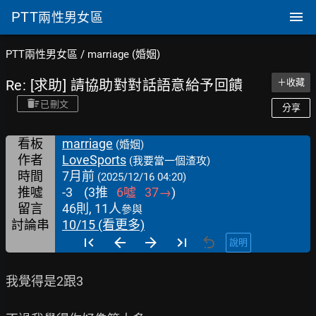
PTT
兩性男女區
PTT兩性男女區
/
marriage (婚姻)
Re: [求助] 請協助對對話語意給予回饋
＋收藏
已刪文
分享
看板
marriage
(婚姻)
作者
LoveSports
(我要當一個渣攻)
時間
7月前
(2025/12/16 04:20)
推噓
-3
(
3
推
6
噓
37
→
)
留言
46則, 11人
參與
討論串
10/15 (看更多)
說明
我覺得是2跟3
