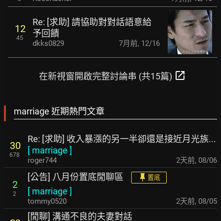
Re: [求助] 請協助對對話語意給
12
予回饋
45
dkks0829
7月前
,
12/16
open_in_new
在新視窗開啟完整討論串 (共15篇)
marriage 近期熱門文章
Re: [求助] 收入暴漲的另一半卻還是接近月光族...
30
[
marriage
]
678
roger744
2天前
,
08/06
[公告] 八月份置底閒聊區
置底
2
[
marriage
]
2
tommy0520
2天前
,
08/05
[閒聊] 溝通不良的夫妻對話