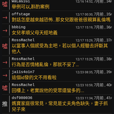
7月前
, 34
WaLaGiGi
12/16 14:52,
F
噓
舉例可以,斟酌案例
7月前
, 35
offstage
12/17 00:30,
F
→
對話怎麼越來越恐怖..那女兒跟爸爸很親算亂倫嗎
7月前
, 36
bbbing
12/17 15:19,
F
→
女兒孝順父母天經地義
7月前
, 37
RossRachel
12/17 15:29,
F
噓
以當事人個感受為主吧，若以個人經驗去評斷其
他人
7月前
, 38
RossRachel
12/17 15:29,
F
→
行為是否情緒亂倫，那就不妥了…
7月前
, 39
ja11s4o1n7
12/23 08:35,
F
→
這個id發的文不用看啦
7月前
, 40
RossRachel
12/23 10:59,
F
噓
回樓上，老實說他的受眾還蠻多的...
7月前
, 41
dsf980036
12/23 11:34,
F
推
媽寶家庭很常見，常見是丈夫角色缺失，妻子抓
兒子來