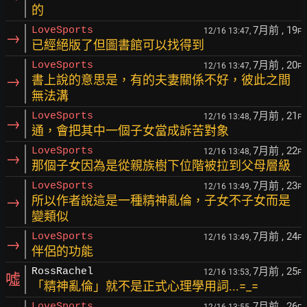
的
7月前
, 19
LoveSports
12/16 13:47,
F
→
已經絕版了但圖書館可以找得到
7月前
, 20
LoveSports
12/16 13:47,
F
→
書上說的意思是，有的夫妻關係不好，彼此之間
無法溝
7月前
, 21
LoveSports
12/16 13:48,
F
→
通，會把其中一個子女當成訴苦對象
7月前
, 22
LoveSports
12/16 13:48,
F
→
那個子女因為是從親族樹下位階被拉到父母層級
7月前
, 23
LoveSports
12/16 13:49,
F
→
所以作者說這是一種精神亂倫，子女不子女而是
變類似
7月前
, 24
LoveSports
12/16 13:49,
F
→
伴侶的功能
7月前
, 25
RossRachel
12/16 13:53,
F
噓
「精神亂倫」就不是正式心理學用詞...=_=
7月前
, 26
LoveSports