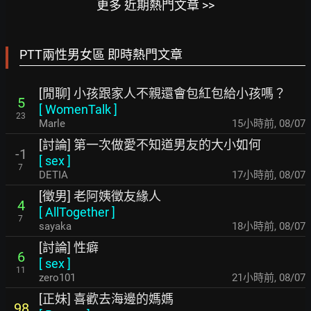
更多 近期熱門文章 >>
PTT兩性男女區 即時熱門文章
[閒聊] 小孩跟家人不親還會包紅包給小孩嗎？
5
[
WomenTalk
]
23
Marle
15小時前
,
08/07
[討論] 第一次做愛不知道男友的大小如何
-1
[
sex
]
7
DETIA
17小時前
,
08/07
[徵男] 老阿姨徵友緣人
4
[
AllTogether
]
7
sayaka
18小時前
,
08/07
[討論] 性癖
6
[
sex
]
11
zero101
21小時前
,
08/07
[正妹] 喜歡去海邊的媽媽
98