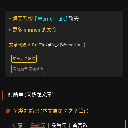
‣
返回看板
[
WomenTalk
]
聊天
‣
更多 shrines 的文章
文章代碼(AID):
#1g2pRv_v
(WomenTalk)
更多分享選項
關閉廣告 方便截圖
討論串 (同標題文章)
完整討論串
(本文為第 7 之 7 篇)：
排序：
最新先
|
最舊先
|
留言數