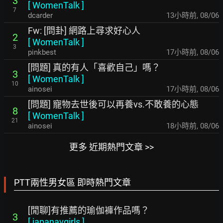
3
[
WomenTalk
]
7
dcarder
13小時前
,
08/06
Fw: [問卦] 網路上尋求好心人
2
[
WomenTalk
]
3
pinkbest
17小時前
,
08/06
[問題] 真的有人「喜歡自己」嗎？
3
[
WomenTalk
]
10
ainosei
17小時前
,
08/06
[問題] 寵物去世後可以再養vs.不敢養的心態
8
[
WomenTalk
]
21
ainosei
18小時前
,
08/06
更多 近期熱門文章 >>
PTT兩性男女區 即時熱門文章
[閒聊]有推薦的瑜伽褲作品嗎？
3
[
japanavgirls
]