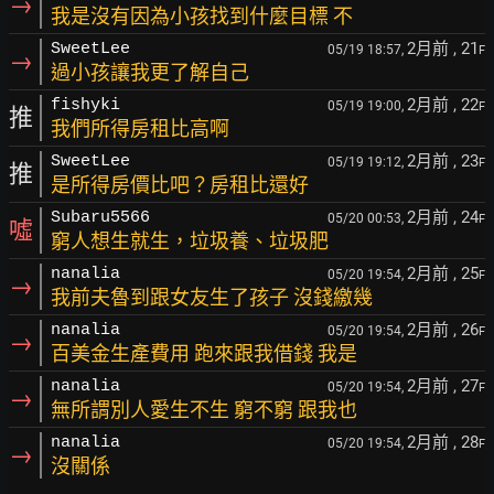
→
我是沒有因為小孩找到什麼目標 不
2月前
, 21
SweetLee
05/19 18:57,
F
→
過小孩讓我更了解自己
2月前
, 22
fishyki
05/19 19:00,
F
推
我們所得房租比高啊
2月前
, 23
SweetLee
05/19 19:12,
F
推
是所得房價比吧？房租比還好
2月前
, 24
Subaru5566
05/20 00:53,
F
噓
窮人想生就生，垃圾養、垃圾肥
2月前
, 25
nanalia
05/20 19:54,
F
→
我前夫魯到跟女友生了孩子 沒錢繳幾
2月前
, 26
nanalia
05/20 19:54,
F
→
百美金生產費用 跑來跟我借錢 我是
2月前
, 27
nanalia
05/20 19:54,
F
→
無所謂別人愛生不生 窮不窮 跟我也
2月前
, 28
nanalia
05/20 19:54,
F
→
沒關係