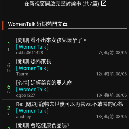
open_in_new
在新視窗開啟完整討論串 (共7篇)
WomenTalk 近期熱門文章
[閒聊] 看不出來女孩兒懷孕了。
1
[
WomenTalk
]
1
rsbbs0611428
7小時前
,
08/06
[閒聊] 恐怖家長
6
[
WomenTalk
]
14
Taurra
12小時前
,
08/06
[心情] 延經藥真的要人命
6
[
WomenTalk
]
12
qqbb1227
13小時前
,
08/06
Re: [問題] 寵物去世後可以再養vs.不敢養的心態
2
[
WomenTalk
]
3
anshley
13小時前
,
08/06
[閒聊] 會吃健康食品嗎?