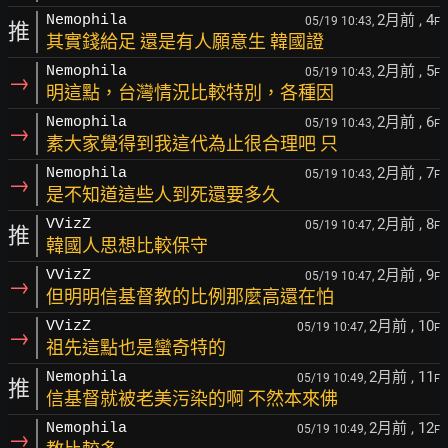
2月前
, 4
Nemophila
05/19 10:43,
F
推
其實錢給足 還是有人願意生 韓國證
2月前
, 5
Nemophila
05/19 10:43,
F
→
明這點，台灣情況比較特別，各種因
2月前
, 6
Nemophila
05/19 10:43,
F
→
素大家覺得到我這代為止很合理吧 只
2月前
, 7
Nemophila
05/19 10:43,
F
→
是不知道這些人到死還要多久
2月前
, 8
VVizZ
05/19 10:47,
F
推
韓國人思想比較保守
2月前
, 9
VVizZ
05/19 10:47,
F
→
但明明信基督教的比例那麼高還在怕
2月前
, 10
VVizZ
05/19 10:47,
F
→
祖先這點也是蠻奇特的
2月前
, 11
Nemophila
05/19 10:49,
F
推
信基督就被老美污染的啊 不然本來佛
2月前
, 12
Nemophila
05/19 10:49,
F
→