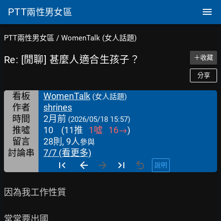
PTT
兩性男女區
PTT兩性男女區
/
WomenTalk (女人話題)
Re: [閒聊] 甚麼人適合生孩子？
＋收藏
分享
看板
WomenTalk
(女人話題)
作者
shrines
時間
2月前
(2026/05/18 15:57)
推噓
10
(
11
推
1
噓
16
→
)
留言
28則, 9人
參與
討論串
7/7 (看更多)
說明
因為我工作性質

常常要出國
