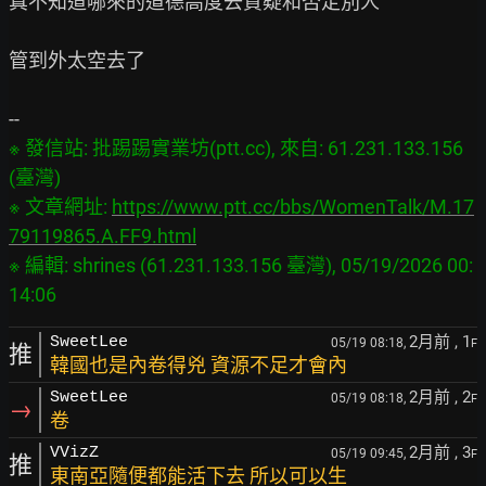
真不知道哪來的道德高度去質疑和否定別人

管到外太空去了

※ 發信站: 批踢踢實業坊(ptt.cc), 來自: 61.231.133.156 
(臺灣)

※ 文章網址: 
https://www.ptt.cc/bbs/WomenTalk/M.17
79119865.A.FF9.html
※ 編輯: shrines (61.231.133.156 臺灣), 05/19/2026 00:
2月前
, 1
SweetLee
05/19 08:18,
F
推
韓國也是內卷得兇 資源不足才會內
2月前
, 2
SweetLee
05/19 08:18,
F
→
卷
2月前
, 3
VVizZ
05/19 09:45,
F
推
東南亞隨便都能活下去 所以可以生