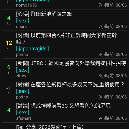
10
nomo1616
7小時前
,
08/06
[心得] 飛田新地解鎖之旅
4
[
sex
]
10
upurs
7小時前
,
08/06
[討論] 以前第四台A片非正戲時間大家都在幹
嘛？
12
[
japanavgirls
]
20
pprino
8小時前
,
08/06
[新聞] JTBC：韓國足協曾向外籍裁判提供性招待
6
[
sex
]
8
zkow
8小時前
,
08/06
[討論] 在座各位飛機杯最多幾天不洗,重複使用？
-1
[
sex
]
8
pprino
8小時前
,
08/06
[討論] 想戒掉睡前看3C 又想看色色的尻尻
4
[
sex
]
5
afsmart
9小時前
,
08/06
Re: [分享] 2026越南行（上篇）