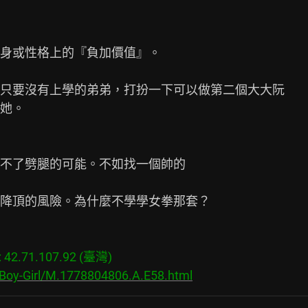
身或性格上的『負加價值』。

只要沒有上學的弟弟，打扮一下可以做第二個大大阮

她。

不了劈腿的可能。不如找一個帥的

降頂的風險。為什麼不學學女拳那套？

2.71.107.92 (臺灣)

/Boy-Girl/M.1778804806.A.E58.html