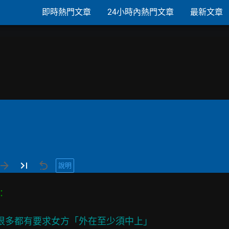
即時熱門文章
24小時內熱門文章
最新文章
說明
賓很多都有要求女方「外在至少須中上」
