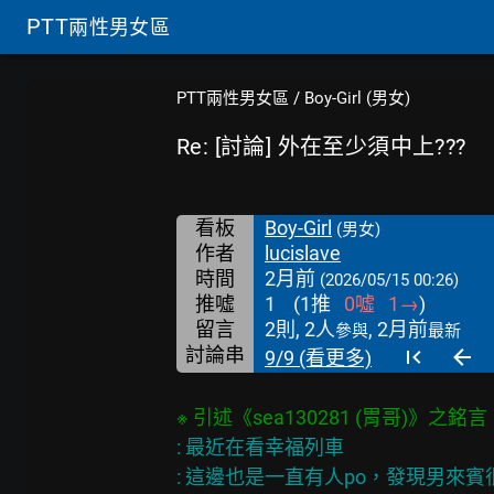
PTT
兩性男女區
PTT兩性男女區
/
Boy-Girl (男女)
Re: [討論] 外在至少須中上???
看板
Boy-Girl
(男女)
作者
lucislave
時間
2月前
(2026/05/15 00:26)
推噓
1
(
1
推
0
噓
1
→
)
留言
2則, 2人
, 2月前
參與
最新
討論串
9/9 (看更多)
: 最近在看幸福列車

: 這邊也是一直有人po，發現男來