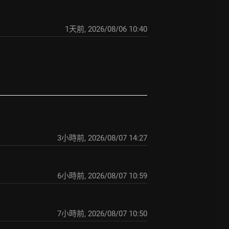
1天前
,
2026/08/06 10:40
3小時前
,
2026/08/07 14:27
6小時前
,
2026/08/07 10:59
7小時前
,
2026/08/07 10:50