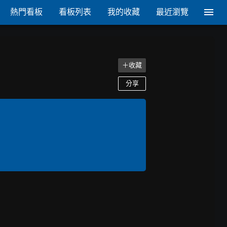
熱門看板
看板列表
我的收藏
最近瀏覽
＋收藏
分享