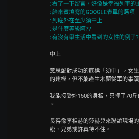
: 看了一下留言，好像是幸福列車的主
: 給來賓填寫的GOOGLE表單的選項

: 到底外在至少須中上

: 是什麼等級阿??

中上

意思配對成功的底標「須中」，女生內
的建模，但不能產生木蘭從軍的事蹟
我能接受妳150的身板，只押了70斤
。

長得像李相赫的莎赫兒來聯誼現場的
臨，兄弟或許真待不住。
