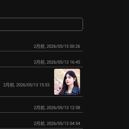
2月前
,
2026/05/15 00:26
2月前
,
2026/05/13 16:45
2月前
,
2026/05/13 15:53
2月前
,
2026/05/13 12:58
2月前
,
2026/05/13 04:54