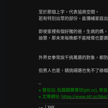
至於那個上字，代表協商空間。

若有特別出眾的部份，能彌補家庭出
即使家裡有個好賭的爸，生病的媽，
迪慧，那未來每晚都不能睡覺也要選
外界女拳常說千挑萬選的對象，都防
但男人也是，精挑細選也免不了綠帽
※ 發信站: 批踢踢實業坊(ptt.cc), 來自: 4
※ 文章網址: 
https://www.ptt.cc/bbs
VoV