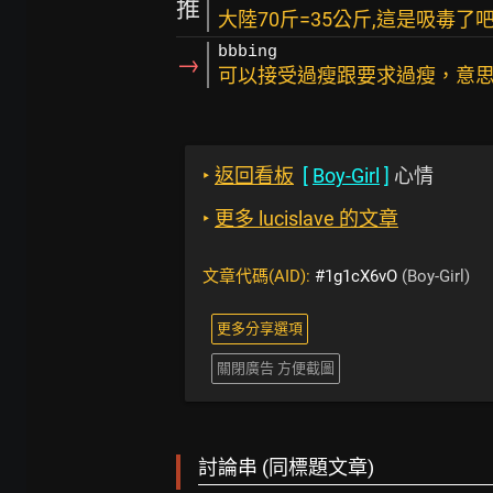
推
大陸70斤=35公斤,這是吸毒了
bbbing
→
可以接受過瘦跟要求過瘦，意
‣
返回看板
[
Boy-Girl
]
心情
‣
更多 lucislave 的文章
文章代碼(AID):
#1g1cX6vO
(Boy-Girl)
更多分享選項
關閉廣告 方便截圖
討論串 (同標題文章)