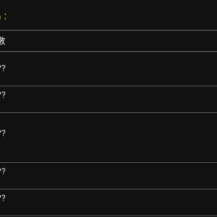
)：
數
?
?
?
?
?