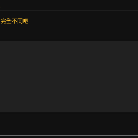
吧
思完全不同吧