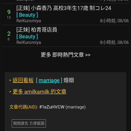
[正妹] 小森香乃 高校3年生17歳 制コレ24
9
[
Beauty
]
13
ReiKuromiya
8小時前
,
08/06
[正妹] 柏青哥店員
2
[
Beauty
]
6
ReiKuromiya
8小時前
,
08/06
更多 即時熱門文章 >>
‣
返回看板
[
marriage
]
婚姻
‣
更多 amilkamilk 的文章
文章代碼(AID):
#1eZuHVCW
(marriage)
關閉廣告 方便截圖