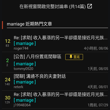
open_in_new
在新視窗開啟完整討論串 (共14篇)
marriage 近期熱門文章
Re: [求助] 收入暴漲的另一半卻還是接近月光族...
12
[
marriage
]
83
roger744
4小時前
,
08/06
[公告] 八月份置底閒聊區
置底
2
[
marriage
]
2
tommy0520
1天前
,
08/05
[閒聊] 溝通不良的夫妻對話
24
[
marriage
]
140
reterk
4天前
,
08/01
Re: [求助] 收入暴漲的另一半卻還是接近月光族...
30
[
marriage
]
129
j19948364
1周前
,
07/29