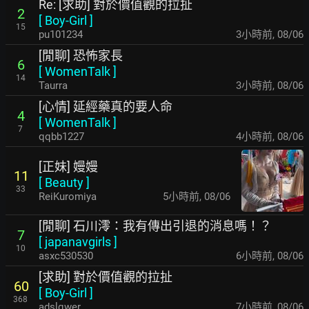
Re: [求助] 對於價值觀的拉扯
2
[
Boy-Girl
]
15
pu101234
3小時前
,
08/06
[閒聊] 恐怖家長
6
[
WomenTalk
]
14
Taurra
3小時前
,
08/06
[心情] 延經藥真的要人命
4
[
WomenTalk
]
7
qqbb1227
4小時前
,
08/06
[正妹] 嫚嫚
11
[
Beauty
]
33
ReiKuromiya
5小時前
,
08/06
[閒聊] 石川澪：我有傳出引退的消息嗎！？
7
[
japanavgirls
]
10
asxc530530
6小時前
,
08/06
[求助] 對於價值觀的拉扯
60
[
Boy-Girl
]
368
adslqwer
7小時前
,
08/06