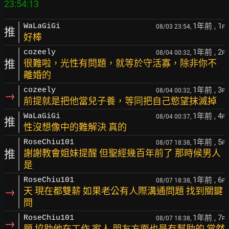
1年前
, 1
WaLaGiGi
08/03 23:54,
F
推
好棒
1年前
, 2
cozeely
08/04 00:32,
F
推
很難啦，光性有問題，就等於守活寡，除非你不
離婚的
1年前
, 3
cozeely
08/04 00:32,
F
→
前提就是把他當兒子養，等同把自己慾望抹滅掉
1年前
, 4
WaLaGiGi
08/04 00:37,
F
推
性沒想像中的難解決 真的
1年前
, 5
RoseChiu101
08/07 18:38,
F
推
謝謝教會姐妹提醒 但聖經幾百年前了 那時候男人
是
1年前
, 6
RoseChiu101
08/07 18:38,
F
→
天 現在都雙薪 如果老公有人際溝通問題 找到關鍵
問
1年前
, 7
RoseChiu101
08/07 18:38,
F
→
題 協助他在工作 家人 朋友方面也是有幫助的 當然