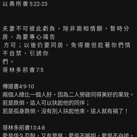
以 弗 所 書 5:22-23

夫 妻 不 可 彼 此 虧 負 ， 除 非 兩 相 情 願 ， 暫 時 分 
房 ， 為 要 專 心 禱 告

 方 可 ； 以 後 仍 要 同 房 ， 免 得 撒 但 趁 著 你 們 情 
不 自 禁 ， 引 誘 你

們 。

哥 林 多 前 書 7:5

傳道書4:9-10

兩個人總比一個人好，因為二人勞碌同得美好的果效。
若是跌倒，這人可以扶起他的同伴；

若是孤身跌倒，沒有別人扶起他來，這人就有禍了！

哥林多前書13:4-8

愛是恆久忍耐，又有恩慈；愛是不嫉妒，愛是不自誇，