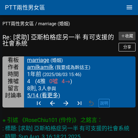
PTT
兩性男女區
PTT兩性男女區
/
marriage (婚姻)
Re: [求助] 亞斯柏格症另一半 有可支援的
＋收藏
社會系統
分享
看板
marriage
(婚姻)
作者
amilkamilk
(我要成為幹話王)
時間
1年前
(2025/08/03 15:46)
推噓
4
(
4
推
0
噓
4
→
)
留言
8則, 3人
參與
討論串
5/14 (看更多)
說明
※ 引述 《RoseChiu101 (伶伶)》 之銘言：
: 標題: [求助] 亞斯柏格症另一半 有可支援的社會系統
: 時間: Sun Aug  3 16:18:21 2025