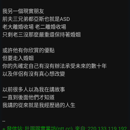
我另一個現實朋友

前夫三兄弟都亞斯也就是ASD

老大離婚收場 老二離婚收場

只剩老三沒那麼嚴重還保持著婚姻

或許他有你欣賞的優點

但要走入婚姻

你的先確定自己有沒有辦法承受未來的數十年

以及伴侶有沒有真心想改變

以前很多人以為我在講故事

一直到後面他們才知道

我講的從來就是我經歷過的人生

※ 發信站: 批踢踢實業坊(ptt.cc), 來自: 220.133.119.192 