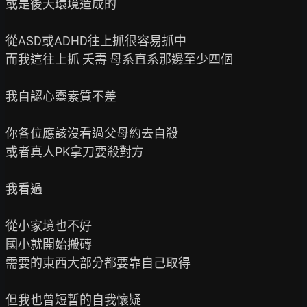
或是後天環境造成的

從ASD或ADHD往上抓很容易抓中

而我這往上抓 夭壽 母系直系那邊至少四個

我自認心靈素質不差

你各位應該沒看過父母約去自殺

或者真人PK拿刀要殺對方

我看過

從小家境也不好

國小就開始搬磚

需要的東西大部分都要靠自己取得

但我也曾短暫的自我懷疑
