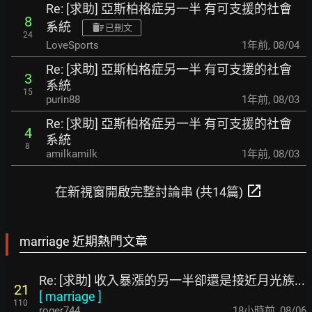
Re: [求助] 亞斯柏格症另一半 有可支援的社會
8
系統
已刪文
24
LoveSports
1年前
,
08/04
Re: [求助] 亞斯柏格症另一半 有可支援的社會
3
系統
15
purin88
1年前
,
08/03
Re: [求助] 亞斯柏格症另一半 有可支援的社會
4
系統
8
amilkamilk
1年前
,
08/03
open_in_new
在新視窗開啟完整討論串 (共14篇)
marriage 近期熱門文章
Re: [求助] 收入暴漲的另一半卻還是接近月光族...
21
[
marriage
]
110
roger744
18小時前
,
08/06