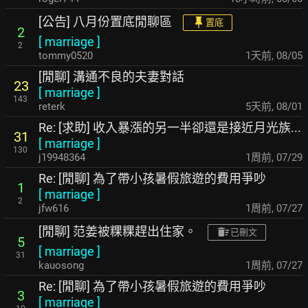
[公告] 八月份置底閒聊區
置底
2
[
marriage
]
2
tommy0520
1天前
,
08/05
[閒聊] 溝通不良的夫妻對話
23
[
marriage
]
143
reterk
5天前
,
08/01
Re: [求助] 收入暴漲的另一半卻還是接近月光族...
31
[
marriage
]
130
j19948364
1周前
,
07/29
Re: [閒聊] 為了帶小孩暑假旅遊的費用爭吵
1
[
marriage
]
2
jfw616
1周前
,
07/27
[閒聊] 范姜被粿粿趕出住家。
已刪文
5
[
marriage
]
31
kauosong
1周前
,
07/27
Re: [閒聊] 為了帶小孩暑假旅遊的費用爭吵
3
[
marriage
]