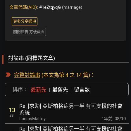
文章代碼(AID):
#1eZtqyqG
(marriage)
更多分享選項
關閉廣告 方便截圖
討論串 (同標題文章)
完整討論串
(本文為第 4 之 14 篇)：
排序：
最新先
|
最舊先
|
留言數
Re: [求助] 亞斯柏格症另一半 有可支援的社會
13
系統
88
LuciusMalfoy
1年前
,
08/10
Re: [求助] 亞斯柏格症另一半 有可支援的社會