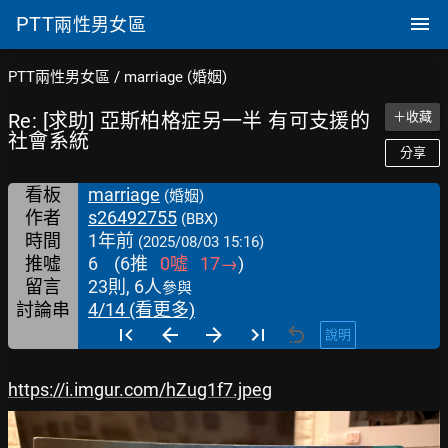
PTT
兩性男女區
PTT兩性男女區
/
marriage (婚姻)
Re: [求助] 亞斯柏格症另一半 有可支援的
＋收藏
社會系統
分享
看板
marriage
(婚姻)
作者
s26492755
(BBX)
時間
1年前
(2025/08/03 15:16)
推噓
6
(
6
推
0
噓
17
→
)
留言
23則, 6人
參與
討論串
4/14 (看更多)
說明
https://i.imgur.com/hZug1f7.jpeg