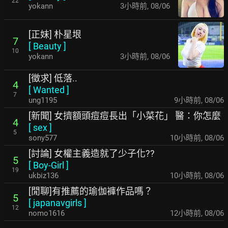
22
yokann
3小時前
,
08/06
[正妹] 朴星垠
7
[
Beauty
]
10
yokann
3小時前
,
08/06
[徵求] 低落..
4
[
Wanted
]
7
ung1195
9小時前
,
08/06
[新聞] 女擠額頭痘痘長出「小菜花」 醫：你怎麼
4
[
sex
]
5
sony577
10小時前
,
08/06
[討論] 女權主義造就了少子化??
5
[
Boy-Girl
]
19
ukbiz136
10小時前
,
08/06
[閒聊]有推薦的瑜伽褲作品嗎？
5
[
japanavgirls
]
12
nomo1616
12小時前
,
08/06