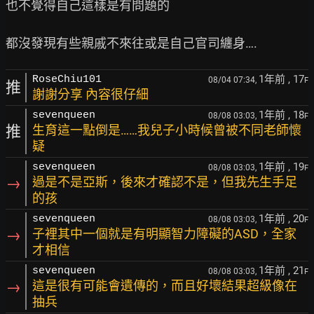
也不覺得自己這樣是有問題的

1年前
, 17
RoseChiu101
08/04 07:34,
F
推
謝謝分享 內容很仔細
1年前
, 18
sevenqueen
08/08 03:03,
F
推
生育這一點倒是……我兒子小時候曾被不同老師懷
疑
1年前
, 19
sevenqueen
08/08 03:03,
F
→
過是不是亞斯，後來才確認不是，但我先生手足
的孩
1年前
, 20
sevenqueen
08/08 03:03,
F
→
子裡其中一個就是有明顯智力障礙的ASD，全家
才相信
1年前
, 21
sevenqueen
08/08 03:03,
F
→
這是很有可能會遺傳的，而且好壞結果超級像在
抽兵