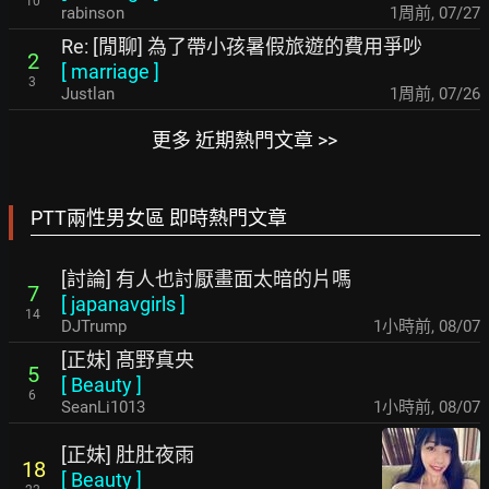
10
rabinson
1周前
,
07/27
Re: [閒聊] 為了帶小孩暑假旅遊的費用爭吵
2
[
marriage
]
3
Justlan
1周前
,
07/26
更多 近期熱門文章 >>
PTT兩性男女區 即時熱門文章
[討論] 有人也討厭畫面太暗的片嗎
7
[
japanavgirls
]
14
DJTrump
1小時前
,
08/07
[正妹] 髙野真央
5
[
Beauty
]
6
SeanLi1013
1小時前
,
08/07
[正妹] 肚肚夜雨
18
[
Beauty
]