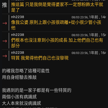
推
推這篇 只是我倒是覺得婆家不一定想粉飾太平就
是了
1年前
, 14
nh2238
08/03 23:56,
F
→
像我公婆 原則上跟小孩很疏離+從小很少管小孩
他
1年前
, 15
nh2238
08/03 23:56,
F
→
們根本也沒注意到小孩的成長 加上他們自己也有
部分
1年前
, 16
nh2238
08/03 23:56,
F
→
特質 我覺得他們自己也沒發現
的確我忽略了這種可能性

用自身經驗去推敲

我遇到的是一家子都是有一些特質的

兩個小孩有病識感

大人本來就沒病識感
