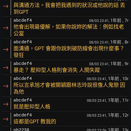
→
與溝通方法。我會把我遇到的狀況或他說的話 丟
到GPT
1年前
, 7
abcdef4
08/03 23:41,
F
→
他會出現最優解，如果你說妳的解法：例如找老
公當
1年前
, 8
abcdef4
08/03 23:41,
F
→
面溝通，GPT 會跟你說刺破防線會出現什麼事？
發狂
1年前
, 9
abcdef4
08/03 23:41,
F
→
暴走？ 壓抑型人格則會消失 人間失蹤
1年前
, 10
abcdef4
08/03 23:41,
F
→
所以言承旭才會被關穎跟林志玲說很像人鬼戀 因
為他
1年前
, 11
abcdef4
08/03 23:41,
F
→
就是壓抑型人格
1年前
, 12
abcdef4
08/03 23:41,
F
→
這都是GPT 教我的
1年前
, 13
nh2238
08/03 23:56,
F