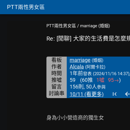
PTT
兩性男女區
PTT兩性男女區
/
marriage (婚姻)
Re: [閒聊] 大家的生活費是怎
看板
marriage
(婚姻)
作者
Alcala
(阿爾卡拉)
時間
1年前
發表
(2024/11/16 14:37)
推噓
59
(
60
推
1
噓
95
→
)
留言
156則, 50人
參與
討論串
10/11 (看更多)
身為小小營造商的獨生女
