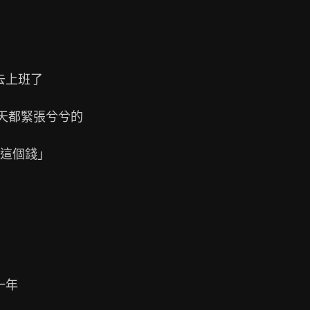
上班了

天都緊張兮兮的

這個錢」

年
