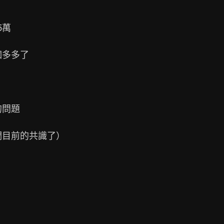
萬

個多多了

問題

目前的共識了）
