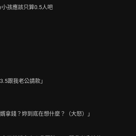
小孩應該只算0.5人吧



.5跟我老公請款」

婿拿錢？妳到底在想什麼？（大怒）」
