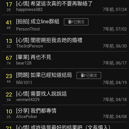
[心情] 希望這次真的不要再聯絡了
17
happiness082
7年前
,
07/24
28
[拍拍] 成立line群組
41
已刪文
49
PersonThird
7年前
,
07/02
[心情] 閨密婉拒我去她的婚禮
13
The3rdPerson
7年前
,
06/30
22
[畢業] 再也不見
67
bear128
7年前
,
06/17
74
[問題] 如果已經知道結局
23
已刪文
44
fifili1011
7年前
,
04/19
[心情] 需要找人說說話
22
vermeil4329
7年前
,
04/18
34
[分享] 我們都專情
10
AlicePoker
7年前
,
04/08
25
[心情] 或許這是最好的結果吧（文長慎入）
21