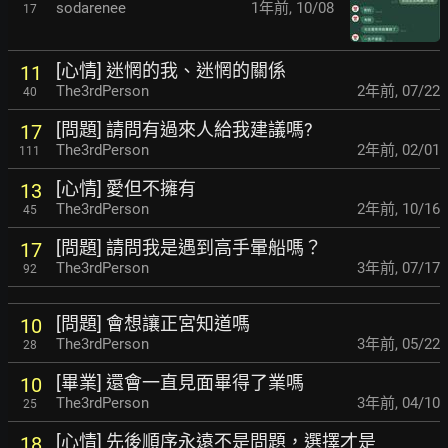
sodarenee
1年前
,
10/08
17
[心情] 迷惘的我、迷惘的關係
11
The3rdPerson
2年前
,
07/22
40
[問題] 請問有過來人給我建議嗎?
17
The3rdPerson
2年前
,
02/01
111
[心情] 愛但不擁有
13
The3rdPerson
2年前
,
10/16
45
[問題] 請問我是遇到高手暈船嗎？
17
The3rdPerson
3年前
,
07/17
92
[問題] 會想讓正宮知道嗎
10
The3rdPerson
3年前
,
05/22
28
[畢業] 還會一直見面畢得了業嗎
10
The3rdPerson
3年前
,
04/10
25
[心情] 先後順序永遠不是問題，選擇才是
18