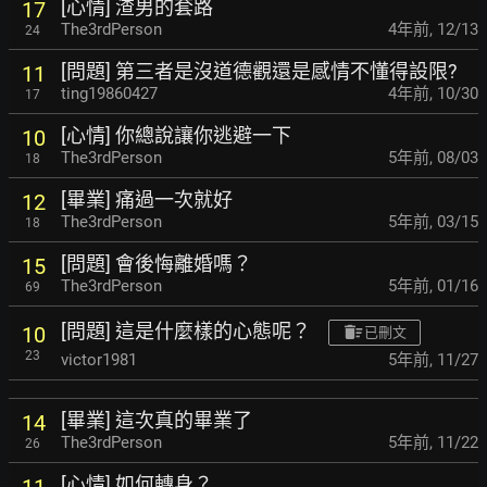
[心情] 渣男的套路
17
The3rdPerson
4年前
,
12/13
24
[問題] 第三者是沒道德觀還是感情不懂得設限?
11
ting19860427
4年前
,
10/30
17
[心情] 你總說讓你逃避一下
10
The3rdPerson
5年前
,
08/03
18
[畢業] 痛過一次就好
12
The3rdPerson
5年前
,
03/15
18
[問題] 會後悔離婚嗎？
15
The3rdPerson
5年前
,
01/16
69
[問題] 這是什麼樣的心態呢？
10
已刪文
23
victor1981
5年前
,
11/27
[畢業] 這次真的畢業了
14
The3rdPerson
5年前
,
11/22
26
[心情] 如何轉身？
11