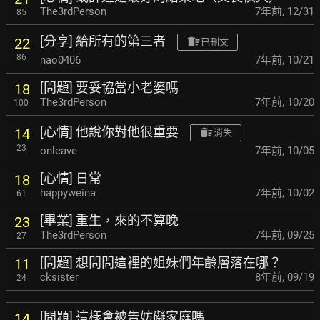
The3rdPerson
7年前
,
12/31
85
[分享] 給所有的第三者
22
已刪文
86
nao0406
7年前
,
10/21
[問題] 要妥協當小老婆嗎
18
The3rdPerson
7年前
,
10/20
100
[心情] 他說你對他很重要
14
消失
23
onleave
7年前
,
10/05
[心情] 日常
18
happyweina
7年前
,
10/02
61
[畢業] 重生，來的不算晚
23
The3rdPerson
7年前
,
09/25
27
[問題] 想問問這裡的姐妹們年齡層落在哪？
11
cksister
8年前
,
09/19
24
[問題] 這樣會被告妨礙家庭嗎
14