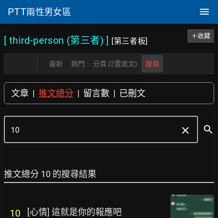
PTT
兩性男女區
＋收藏
[ third-person (第三者)
]
[第三者板]
最新
熱門
分頁 (2置底文)
搜尋
文章
|
推文總分
|
留言數
|
已刪文
search
clear
推文總分 10 的搜尋結果
[心情] 這就是你的報應吧
10