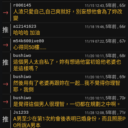
5年前
, 65
r006145
11/15 12:43,
F
→
人渣只愛自己,自己爽就好，別妄想他會為了妳改
變
5年前
, 66
a12141623
11/18 19:46,
F
推
哈哈哈 加油
5年前
, 67
m54k600ive80
11/19 07:22,
F
→
心得同50樓……
5年前
, 68
bushiwo
11/20 10:11,
F
推
這個男人太自私了，妳有想過他當初追他老婆也
是這樣嗎？
5年前
, 69
bushiwo
11/20 10:11,
F
→
然後用有了老婆再跟妳在一起...我不覺得你理智
耶，我倒
5年前
, 70
bushiwo
11/20 10:11,
F
→
是覺得這個男人很理智，一切都在規劃之中啊。
5年前
, 71
Js1233
11/28 12:08,
F
推
A男至少在第1次約會後表明已婚身份，而且照原P
O所說A男本