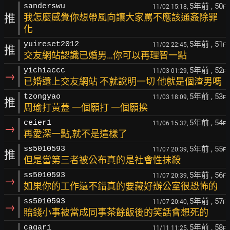
5年前
, 50
sanderswu
11/02 15:18,
F
推
我怎麼感覺你想帶風向讓大家罵不應該通姦除罪
化
5年前
, 51
yuireset2012
11/02 22:45,
F
推
交友網站認識已婚男…你可以再理智一點
5年前
, 52
yichiaccc
11/03 01:29,
F
→
已婚還上交友網站 不就說明一切 他就是個渣男嗎
5年前
, 53
tzongyao
11/03 18:09,
F
推
周瑜打黃蓋 一個願打 一個願挨
5年前
, 54
ceier1
11/06 15:32,
F
→
再愛深一點,就不是這樣了
5年前
, 55
ss5010593
11/07 20:39,
F
推
但是當第三者被公布真的是社會性抹殺
5年前
, 56
ss5010593
11/07 20:39,
F
→
如果你的工作還不錯真的要藏好辦公室很恐怖的
5年前
, 57
ss5010593
11/07 20:40,
F
→
賠錢小事被當成同事茶餘飯後的笑話會想死的
5年前
, 58
cagari
11/11 11:25,
F