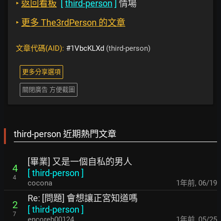
‣
返回看板
[
third-person
]
情場
‣
更多 The3rdPerson 的文章
文章代碼(AID):
#1VbcKLXd
(third-person)
更多分享選項
關閉廣告 方便截圖
third-person 近期熱門文章
[畢業] 又是一個自私的男人
4
[
third-person
]
4
cocona
1年前
,
06/19
Re: [問題] 會想讓正宮知道嗎
2
[
third-person
]
7
encoreb00124
1年前
,
05/25