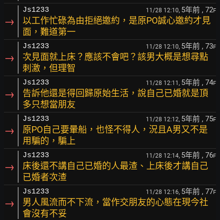
5年前
, 72
Js1233
11/28 12:10,
F
→
以工作忙碌為由拒絕邀約，是原PO誠心邀約才見
面，難道第一
5年前
, 73
Js1233
11/28 12:10,
F
→
次見面就上床？應該不會吧？該男大概是想尋點
刺激，但理智
5年前
, 74
Js1233
11/28 12:11,
F
→
告訴他還是得回歸原始生活，說自己已婚就是頂
多只想當朋友
5年前
, 75
Js1233
11/28 12:12,
F
→
原PO自己要暈船，也怪不得人，況且A男又不是
用騙的，騙上
5年前
, 76
Js1233
11/28 12:14,
F
→
床後還不講自己已婚的人最渣、上床後才講自己
已婚者次渣
5年前
, 77
Js1233
11/28 12:16,
F
→
男人風流而不下流，當作交朋友的心態在現今社
會沒有不妥