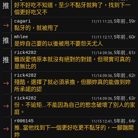
推
好不好吃不知道，至少不黏牙就夠了，找到下一
個更好吃又不
5年前
, 59
cagari
11/11 11:25,
F
→
黏牙的，就被甩了
5年前
, 60
mhlee
11/11 12:17,
F
推
是妳自己要的以後被甩不要怨天尤人
5年前
, 61
rick4282
11/14 09:36,
F
推
雖說愛情原本就沒有絕對的對錯，但現實可真的
是無比的
5年前
, 62
rick4282
11/14 09:36,
F
→
殘酷，選擇了就必須承擔，但願妳真的能做到妳
所承諾的認
5年前
, 63
rick4282
11/14 09:36,
F
→
份、不逾矩...不能因為自己的慾念破壞了別人的家
庭。
5年前
, 64
r006145
11/15 12:41,
F
→
推..當他找到下一個更好吃更不黏牙的，一腳踹開
妳