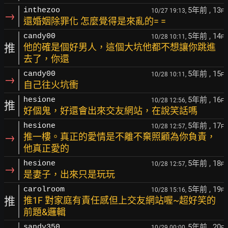
5年前
, 13
inthezoo
10/27 19:13,
F
→
還婚姻除罪化 怎麼覺得是來亂的= =
5年前
, 14
candy00
10/28 10:11,
F
推
他的確是個好男人，這個大坑他都不想讓你跳進
去了，你還
5年前
, 15
candy00
10/28 10:11,
F
→
自己往火坑衝
5年前
, 16
hesione
10/28 12:56,
F
推
好個鬼，好還會出來交友網站，在說笑話嗎
5年前
, 17
hesione
10/28 12:57,
F
→
推一樓。真正的愛情是不離不棄照顧為你負責，
他真正愛的
5年前
, 18
hesione
10/28 12:57,
F
→
是妻子，出來只是玩玩
5年前
, 19
carolroom
10/28 15:16,
F
推
推1F 對家庭有責任感但上交友網站喔~超好笑的
前題&邏輯
5年前
, 20
sandy350
10/29 00:00,
F