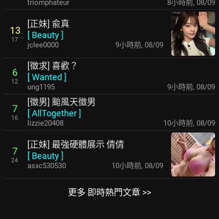
triomphateur
8小時前
,
08/09
[正妹] 兪真
13
[
Beauty
]
17
jclee0000
9小時前
,
08/09
[徵求] 喜歡？
6
[
Wanted
]
12
ung1195
9小時前
,
08/09
[徵男] 颱風天徵男
7
[
AllTogether
]
16
lizzie20408
10小時前
,
08/09
[正妹] 最強硬體展示 倩倩
7
[
Beauty
]
24
asxc530530
10小時前
,
08/09
更多 即時熱門文章 >>