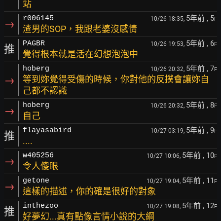
站
5年前
, 5
r006145
10/26 18:35,
F
→
渣男的SOP，我跟老婆沒感情
5年前
, 6
PAGBR
10/26 19:53,
F
推
覺得根本就是活在幻想泡泡中
5年前
, 7
hoberg
10/26 20:32,
F
→
等到妳覺得受傷的時候，你對他的反撲會讓妳自
己都不認識
5年前
, 8
hoberg
10/26 20:32,
F
→
自己
5年前
, 9
flayasabird
10/27 03:19,
F
推
....
5年前
, 10
w405256
10/27 10:06,
F
→
令人傻眼
5年前
, 11
getone
10/27 19:04,
F
→
這樣的描述，你的確是很好的對象
5年前
, 12
inthezoo
10/27 19:08,
F
推
好夢幻...真有點像言情小說的大綱