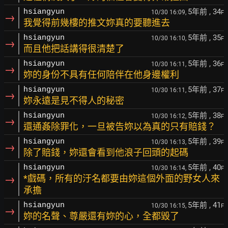
5年前
, 34
hsiangyun
10/30 16:09,
F
→
我覺得前幾樓的推文妳真的要聽進去
5年前
, 35
hsiangyun
10/30 16:10,
F
→
而且他把話講得很清楚了
5年前
, 36
hsiangyun
10/30 16:11,
F
→
妳的身份不具有任何陪伴在他身邊權利
5年前
, 37
hsiangyun
10/30 16:11,
F
→
妳永遠是見不得人的秘密
5年前
, 38
hsiangyun
10/30 16:12,
F
→
還通姦除罪化，一旦被告妳以為真的只有賠錢？
5年前
, 39
hsiangyun
10/30 16:13,
F
→
除了賠錢，妳還會看到他浪子回頭的起碼
5年前
, 40
hsiangyun
10/30 16:14,
F
→
*戲碼，所有的汙名都要由妳這個外面的野女人來
承擔
5年前
, 41
hsiangyun
10/30 16:15,
F
→
妳的名聲、尊嚴還有妳的心，全都毀了