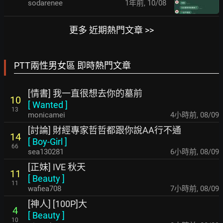
sodarenee
1年前
,
10/08
更多 近期熱門文章 >>
PTT兩性男女區 即時熱門文章
[情書] 我一直很想去你的墓前
10
[
Wanted
]
13
monicamei
4小時前
,
08/09
[討論] 財經專家哲哲都跟你說AA行不通
14
[
Boy-Girl
]
66
sea130281
6小時前
,
08/09
[正妹] IVE 秋天
11
[
Beauty
]
11
wafiea708
7小時前
,
08/09
[神人] [100P]大
4
[
Beauty
]
10