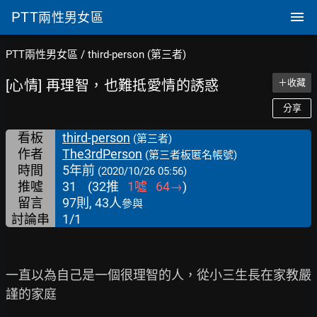
PTT
兩性男女區
PTT兩性男女區
/
third-person (第三者)
[心情] 再理智，也難抵愛情的誘惑
＋收藏
分享
看板
third-person
(第三者)
作者
The3rdPerson
(第三者板匿名帳號)
時間
5年前
(2020/10/26 05:56)
推噓
31
(
32
推
1
噓
64
→
)
留言
97則, 43人
參與
討論串
1/1
一直以為自己是一個很理智的人，從小三生長在家教嚴
謹的家庭
