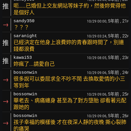
推
呃……已婚但上交友網站等妹子約，然後妳覺得他
是個好人
5年前
, 21
sandy350
10/29 00:00,
F
→
？？？
5年前
, 22
saranight
10/29 03:24,
F
推
已經決定在他身上浪費妳的青春跟時間了，別連
錢都浪費
5年前
, 23
kawai53
10/29 08:05,
F
推
妳瘋了...請愛自己
5年前
, 24
bossonwin
10/29 09:06,
F
→
很多說可以委屈求全不吵不鬧 去換取愛情的小三
等到年
5年前
, 25
bossonwin
10/29 09:06,
F
→
華老去、病痛纏身 甚至為了對方墮胎 卻看著元配
跟她的
5年前
, 26
bossonwin
10/29 09:06,
F
→
孩子幸福的模樣後 才在夜深人靜的夜晚 撕心裂肺
的痛哭