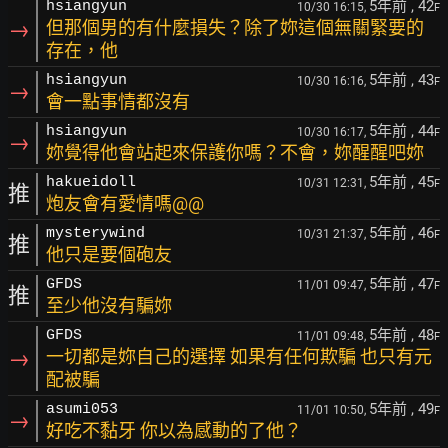
5年前
, 42
hsiangyun
10/30 16:15,
F
→
但那個男的有什麼損失？除了妳這個無關緊要的
存在，他
5年前
, 43
hsiangyun
10/30 16:16,
F
→
會一點事情都沒有
5年前
, 44
hsiangyun
10/30 16:17,
F
→
妳覺得他會站起來保護你嗎？不會，妳醒醒吧妳
5年前
, 45
hakueidoll
10/31 12:31,
F
推
炮友會有愛情嗎@@
5年前
, 46
mysterywind
10/31 21:37,
F
推
他只是要個砲友
5年前
, 47
GFDS
11/01 09:47,
F
推
至少他沒有騙妳
5年前
, 48
GFDS
11/01 09:48,
F
→
一切都是妳自己的選擇 如果有任何欺騙 也只有元
配被騙
5年前
, 49
asumi053
11/01 10:50,
F
→
好吃不黏牙 你以為感動的了他？