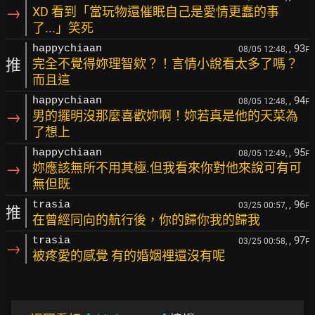
→
XD 看到「當玩物還催眠自己是愛情更蠢的事
了...」笑死
, 93
happychiaan
08/05 12:48,
F
推
完全不覺得妳理智欸？！言情小說看太多了嗎？
而且這
, 94
happychiaan
08/05 12:48,
F
→
男的擺明沒那麼喜歡妳啊！妳若真是他的天菜為
了想上
, 95
happychiaan
08/05 12:49,
F
→
妳應該無所不用其極.但我看來你對他來說可有可
無但既
, 96
trasia
03/25 00:57,
F
推
在曾經同向的航行後，你的歸你我的歸我
, 97
trasia
03/25 00:58,
F
→
被疼愛的感覺 有的婚姻裡還沒有呢