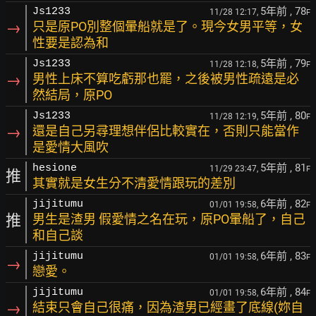
5年前
, 78
Js1233
11/28 12:17,
F
→
只是原PO別整個暈船就是了。現今女男平等，女
性要是認為和
5年前
, 79
Js1233
11/28 12:18,
F
→
男性上床不算吃虧那也罷，之後被男性疏遠是必
然結局，原PO
5年前
, 80
Js1233
11/28 12:19,
F
→
還是自己另尋理想伴侶比較實在，否則只能當作
是愛情大風吹
5年前
, 81
hesione
11/29 23:47,
F
推
其實就是女生分不清愛情跟玩的差別
6年前
, 82
jijitumu
01/01 19:58,
F
推
男生是渣男 假愛情之名在玩，原PO暈船了，自己
和自己談
6年前
, 83
jijitumu
01/01 19:58,
F
→
戀愛。
6年前
, 84
jijitumu
01/01 19:58,
F
→
結束只會自己很痛，因為渣男已經畫了底線(妳自