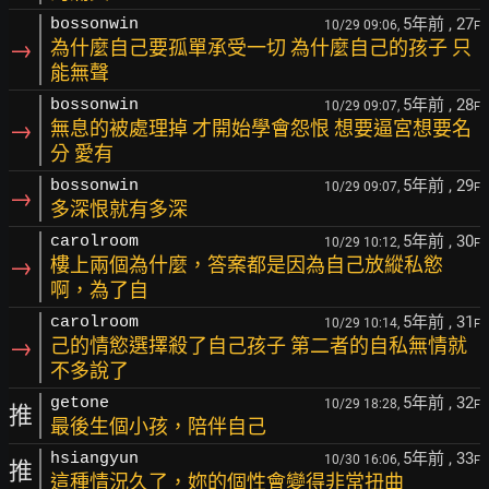
5年前
, 27
bossonwin
10/29 09:06,
F
→
為什麼自己要孤單承受一切 為什麼自己的孩子 只
能無聲
5年前
, 28
bossonwin
10/29 09:07,
F
→
無息的被處理掉 才開始學會怨恨 想要逼宮想要名
分 愛有
5年前
, 29
bossonwin
10/29 09:07,
F
→
多深恨就有多深
5年前
, 30
carolroom
10/29 10:12,
F
→
樓上兩個為什麼，答案都是因為自己放縱私慾
啊，為了自
5年前
, 31
carolroom
10/29 10:14,
F
→
己的情慾選擇殺了自己孩子 第二者的自私無情就
不多說了
5年前
, 32
getone
10/29 18:28,
F
推
最後生個小孩，陪伴自己
5年前
, 33
hsiangyun
10/30 16:06,
F
推
這種情況久了，妳的個性會變得非常扭曲