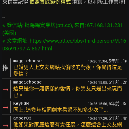
來信請記得 
依照置底範例格式
 填寫，以利板工作業唷!

※ 發信站: 批踢踢實業坊(ptt.cc), 來自: 67.168.131.231 
(美國)

※ 文章網址: 
https://www.ptt.cc/bbs/third-person/M.16
03691797.A.867.html
5年前
, 1
maggiehoose
10/26 15:04,
F
推
已婚男人上交友網站找偷吃的對象，你覺得這是
愛情？
5年前
, 2
maggiehoose
10/26 15:05,
F
→
這只是你一廂情願的愛情，你男友只是出來玩而
已。
5年前
, 3
KeyFSN
10/26 15:56,
F
→
同上, 這幾年相同劇本看過不知多少次了...
5年前
, 4
amber03
10/26 17:29,
F
→
他如果對家庭這麼有責任感，怎麼還會上交友網