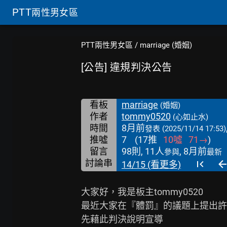
PTT
兩性男女區
PTT兩性男女區
/
marriage (婚姻)
[公告] 違規判決公告
看板
marriage
(婚姻)
作者
tommy0520
(心如止水)
時間
8月前
發表
(2025/11/14 17:53)
推噓
7
(
17
推
10
噓
71
→
)
留言
98則, 11人
, 8月前
參與
最新
討論串
14/15 (看更多)
大家好，我是板主tommy0520

最近大家在『體罰』的議題上提出許
先藉此判決說明宣導
