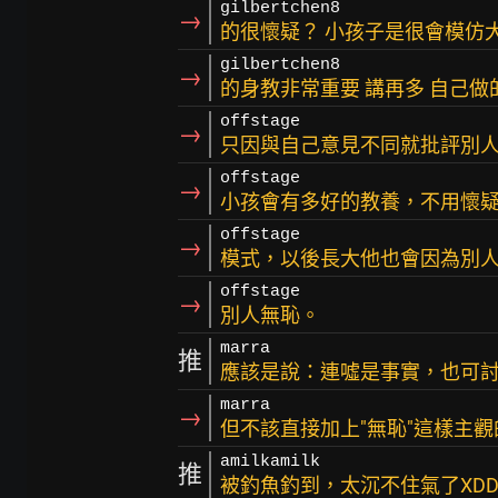
gilbertchen8
→
的很懷疑？ 小孩子是很會模仿
gilbertchen8
→
的身教非常重要 講再多 自己做
offstage
→
只因與自己意見不同就批評別
offstage
→
小孩會有多好的教養，不用懷
offstage
→
模式，以後長大他也會因為別人
offstage
→
別人無恥。
marra
推
應該是說：連噓是事實，也可
marra
→
但不該直接加上"無恥"這樣主
amilkamilk
推
被釣魚釣到，太沉不住氣了XD