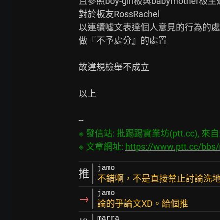
且參照boy-girl板與babymother板
對於板友RossRachel

以連續噓文表達個人意見的行為的處
做『不予處分』的處置

故違規檢舉不成立

以上

※ 發信站: 批踢踢實業坊(ptt.cc), 來自: 2
※ 文章網址: 
https://www.ptt.cc/bb
jamo
推
不錯啊，不是直接禁止討論洗
jamo
→
論的爭論文XD。給個推
marra