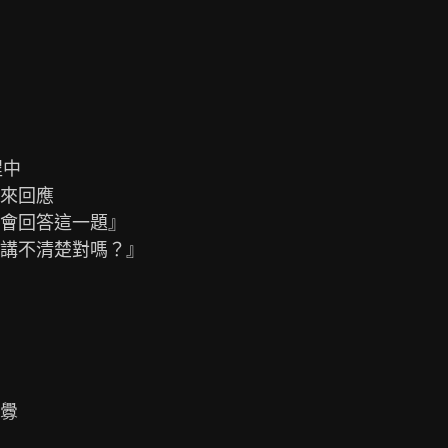
中

來回應

會回答這一題』

講不清楚對嗎？』

釁
