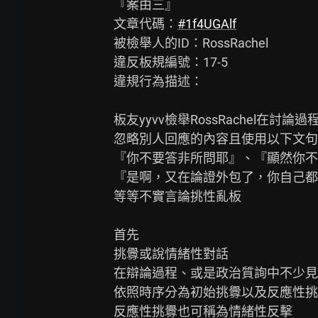
『案由三』

文章代碼：
#1f4UGAlf
被檢舉人的ID：RossRachel

違反板規編號：17-5

違規行為描述：

板友yyvv檢舉RossRachel在討論過程
忽略別人回應的內容且使用以下文句
『你不要答非所問耶』、『顯然你不
『是啊，又在論證外包了，你自己都
等等不實言論挑性亂板

首先

挑釁或說情緒性對話

在辯論過程、或是政治質詢中不少見

依照時序分為初始挑釁以及反應性挑
反應性挑釁也可稱為情緒性反擊
