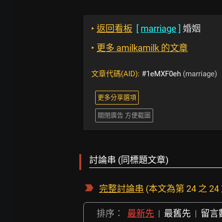
‣
返回看板
[
marriage
]
婚姻
‣
更多 amilkamilk 的文章
文章代碼(AID):
#1eMXF0eh
(marriage)
更多分享選項
關閉廣告 方便截圖
討論串 (同標題文章)
完整討論串
(本文為第 24 之 24
排序：
最新先
|
最舊先
|
留言