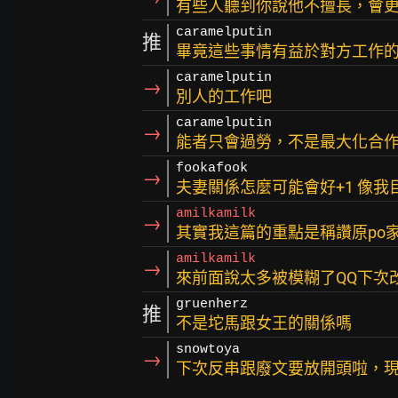
有些人聽到你說他不擅長，會
caramelputin
推
畢竟這些事情有益於對方工作
caramelputin
→
別人的工作吧
caramelputin
→
能者只會過勞，不是最大化合
fookafook
→
夫妻關係怎麼可能會好+1 像我
amilkamilk
→
其實我這篇的重點是稱讚原po
amilkamilk
→
來前面說太多被模糊了QQ下次
gruenherz
推
不是坨馬跟女王的關係嗎
snowtoya
→
下次反串跟廢文要放開頭啦，