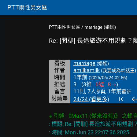
PTT
兩性男女區
PTT兩性男女區
/
marriage (婚姻)
Re: [閒聊] 長途旅遊不用規劃
看板
marriage
(婚姻)
作者
amilkamilk
(我要成為幹話王)
時間
1年前
(2025/06/24 02:56)
推噓
3
(
3
推
0
噓
8
→
)
留言
11則, 7人
, 1年前
參與
最新
討論串
24/24 (看更多)
※ 引述 《Max11 (從來沒有)》 之銘
: 標題: Re: [閒聊] 長途旅遊不用
: 時間: Mon Jun 23 22:07:36 2025