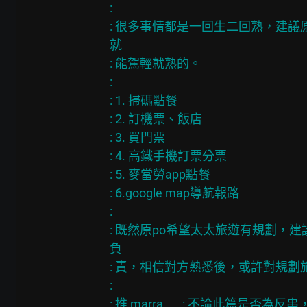
: 　
: 很多事情都是一回生二回熟，建
就
: 能駕輕就熟的。
: 　
: 1. 掃碼點餐
: 2. 訂機票、飯店
: 3. 買門票
: 4. 高鐵手機訂票分票
: 5. 麥當勞app點餐
: 6.google map導航報路
: 　
: 既然原po希望太太旅遊有規劃
負
: 責，相信對方熟悉後，或許對規劃
: 　
: 推 marra       : 不論此篇是否