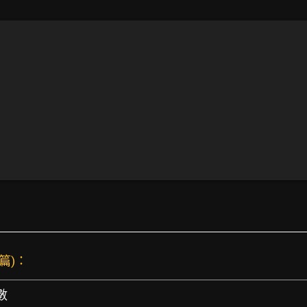
 篇)：
數