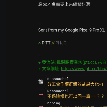
原po才會需要上來繼續討罵

--

Sent from my Google Pixel 9 Pro XL

○
PiTT 
// 
PHJCI
※ 發信站: 批踢踢實業坊(ptt.cc), 來自: 3
※ 文章網址: 
https://www.ptt.cc/bb
RossRachel
推
分工合作讓群體效益最大化+1
RossRachel
→
不過這樣也可以回一篇= =？？
bbbing
→