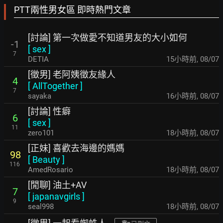
PTT兩性男女區 即時熱門文章
[討論] 第一次做愛不知道男友的大小如何
-1
[
sex
]
7
DETIA
15小時前
,
08/07
[徵男] 老阿姨徵友緣人
4
[
AllTogether
]
7
sayaka
16小時前
,
08/07
[討論] 性癖
6
[
sex
]
11
zero101
18小時前
,
08/07
[正妹] 喜歡去海邊的媽媽
98
[
Beauty
]
116
AmedRosario
18小時前
,
08/07
[閒聊] 油土+AV
7
[
japanavgirls
]
9
seal998
18小時前
,
08/07