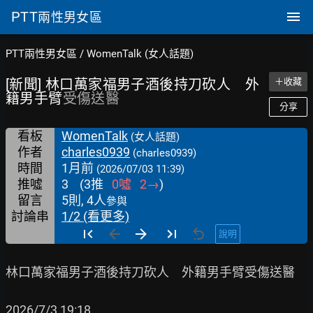
PTT
兩性男女區
PTT兩性男女區
/
WomenTalk (女人話題)
[新聞] 林口萬家福男子酒後持刀砍人 外
＋收藏
籍男手臂
受傷送醫
分享
看板
WomenTalk
(女人話題)
作者
charles0939
(charles0939)
時間
1月前
(2026/07/03 11:39)
推噓
3
(
3
推
0
噓
2
→
)
留言
5則, 4人
參與
討論串
1/2 (看更多)
說明
林口萬家福男子酒後持刀砍人　外籍男手臂受傷送醫

2026/7/3 19:18
