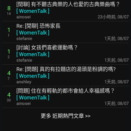
[閒聊] 有不聽古典樂的人也愛的古典樂曲嗎？
8
[
WomenTalk
]
14
ainosei
23小時前
,
08/07
Re: [閒聊] 恐怖家長
1
[
WomenTalk
]
1
stefanie
1天前
,
08/07
[討論] 女孩們喜歡運動嗎？
1
[
WomenTalk
]
2
stefanie
1天前
,
08/07
Re: [問題] 真的有拉麵店的湯頭是粉調的嗎?
4
[
WomenTalk
]
7
anshley
1天前
,
08/07
[問題] 住在有輕軌的都市會給人幸福感嗎？
4
[
WomenTalk
]
30
ainosei
1天前
,
08/07
更多 近期熱門文章 >>