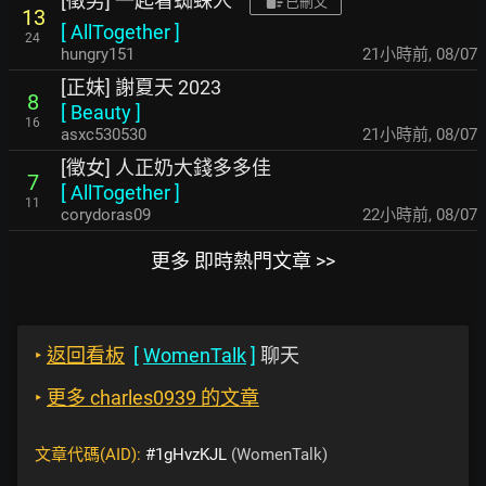
[徵男] 一起看蜘蛛人
已刪文
13
[
AllTogether
]
24
hungry151
21小時前
,
08/07
[正妹] 謝夏天 2023
8
[
Beauty
]
16
asxc530530
21小時前
,
08/07
[徵女] 人正奶大錢多多佳
7
[
AllTogether
]
11
corydoras09
22小時前
,
08/07
更多 即時熱門文章 >>
‣
返回看板
[
WomenTalk
]
聊天
‣
更多 charles0939 的文章
文章代碼(AID):
#1gHvzKJL
(WomenTalk)