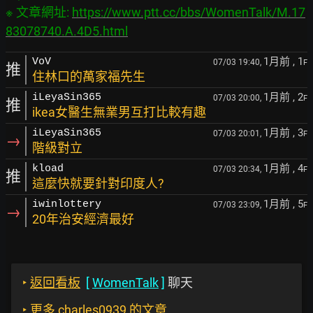
※ 文章網址: 
https://www.ptt.cc/bbs/WomenTalk/M.17
83078740.A.4D5.html
1月前
, 1
VoV
07/03 19:40,
F
推
住林口的萬家福先生
1月前
, 2
iLeyaSin365
07/03 20:00,
F
推
ikea女醫生無業男互打比較有趣
1月前
, 3
iLeyaSin365
07/03 20:01,
F
→
階級對立
1月前
, 4
kload
07/03 20:34,
F
推
這麼快就要針對印度人?
1月前
, 5
iwinlottery
07/03 23:09,
F
→
20年治安經濟最好
‣
返回看板
[
WomenTalk
]
聊天
‣
更多 charles0939 的文章