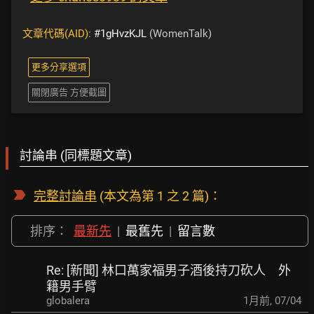
文章代碼(AID):
#1gHvzKJL
(WomenTalk)
更多分享選項
關閉廣告 方便截圖
討論串 (同標題文章)
完整討論串
(本文為第 1 之 2 篇)：
排序：
最新先
|
最舊先
|
留言數
Re: [新聞] 林口萬家福男子酒後持刀砍人 外
籍男手臂
globalera
1月前
,
07/04