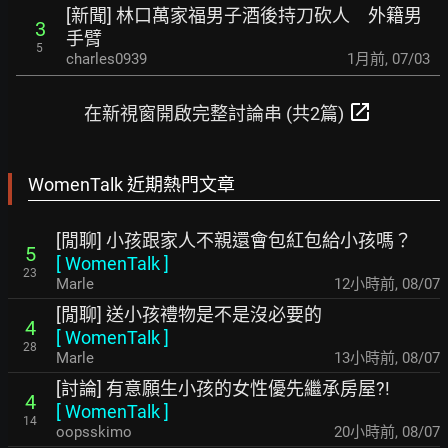
[新聞] 林口萬家福男子酒後持刀砍人 外籍男
3
手臂
5
charles0939
1月前
,
07/03
open_in_new
在新視窗開啟完整討論串 (共2篇)
WomenTalk 近期熱門文章
[閒聊] 小孩跟家人不親還會包紅包給小孩嗎？
5
[
WomenTalk
]
23
Marle
12小時前
,
08/07
[閒聊] 送小孩禮物是不是沒必要的
4
[
WomenTalk
]
28
Marle
13小時前
,
08/07
[討論] 有意願生小孩的女性優先繼承房屋?!
4
[
WomenTalk
]
14
oopsskimo
20小時前
,
08/07