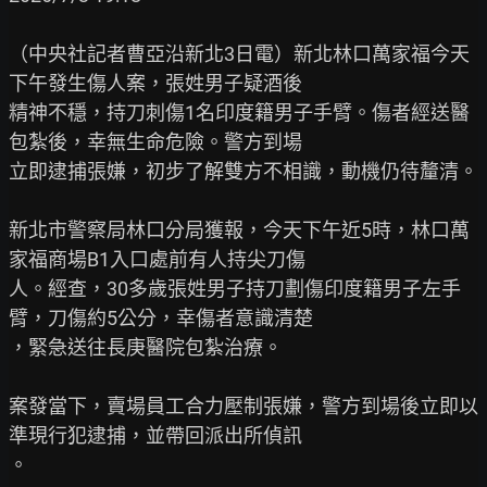
（中央社記者曹亞沿新北3日電）新北林口萬家福今天
下午發生傷人案，張姓男子疑酒後

精神不穩，持刀刺傷1名印度籍男子手臂。傷者經送醫
包紮後，幸無生命危險。警方到場

立即逮捕張嫌，初步了解雙方不相識，動機仍待釐清。

新北市警察局林口分局獲報，今天下午近5時，林口萬
家福商場B1入口處前有人持尖刀傷

人。經查，30多歲張姓男子持刀劃傷印度籍男子左手
臂，刀傷約5公分，幸傷者意識清楚

，緊急送往長庚醫院包紮治療。

案發當下，賣場員工合力壓制張嫌，警方到場後立即以
準現行犯逮捕，並帶回派出所偵訊

。
