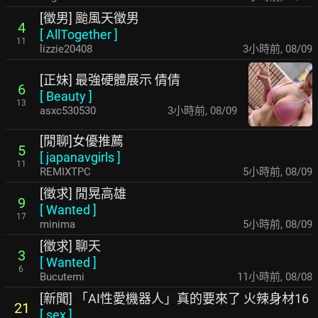
[徵男] 颱風天徵男
4
[
AllTogether
]
11
lizzie20408
3小時前
,
08/09
[正妹] 最強硬體展示 倩倩
6
[
Beauty
]
13
asxc530530
3小時前
,
08/09
[閒聊]女優推薦
5
[
japanavgirls
]
11
REMIXTPC
5小時前
,
08/09
[徵求] 閒晃高雄
9
[
Wanted
]
17
minima
5小時前
,
08/09
[徵求] 聊天
3
[
Wanted
]
6
Bucutemi
11小時前
,
08/08
[新聞] 「AI性愛機器人」真的要來了 火辣身材16
21
[
sex
]