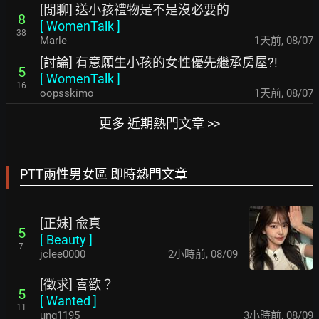
[閒聊] 送小孩禮物是不是沒必要的
8
[
WomenTalk
]
38
Marle
1天前
,
08/07
[討論] 有意願生小孩的女性優先繼承房屋?!
5
[
WomenTalk
]
16
oopsskimo
1天前
,
08/07
更多 近期熱門文章 >>
PTT兩性男女區 即時熱門文章
[正妹] 兪真
5
[
Beauty
]
7
jclee0000
2小時前
,
08/09
[徵求] 喜歡？
5
[
Wanted
]
11
ung1195
3小時前
,
08/09