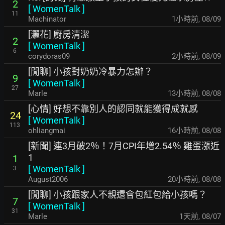
2
[
WomenTalk
]
11
Machinator
1小時前
,
08/09
[灑花] 廚房清潔
2
[
WomenTalk
]
6
corydoras09
2小時前
,
08/09
[閒聊] 小孩對奶奶冷暴力怎辦？
9
[
WomenTalk
]
27
Marle
13小時前
,
08/08
[心情] 好想不靠別人的認同就能獲得成就感
24
[
WomenTalk
]
113
ohliangmai
16小時前
,
08/08
[新聞] 連3月破2％！7月CPI年增2.54％ 雞蛋漲近
1
1
[
WomenTalk
]
3
August2006
20小時前
,
08/08
[閒聊] 小孩跟家人不親還會包紅包給小孩嗎？
7
[
WomenTalk
]
31
Marle
1天前
,
08/07