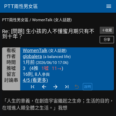
PTT
兩性男女區
PTT兩性男女區
/
WomenTalk (女人話題)
Re: [問題] 生小孩的人不懂蜜月期只有不
＋收藏
到十年？
分享
看板
WomenTalk
(女人話題)
作者
globalera
(a balanced life)
時間
1月前
(2026/06/10 17:06)
推噓
3
(
4
推
1
噓
11
→
)
留言
16則, 8人
參與
討論串
4/5 (看更多)
說明
「人生的意義，在創造宇宙繼起之生命；生活的目的，
在增進人類全體之生活。」我想
