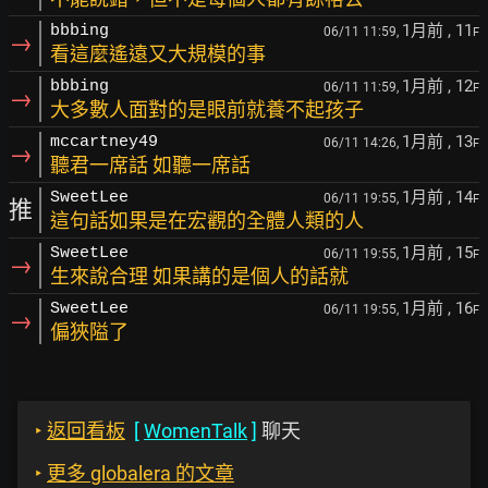
1月前
, 11
bbbing
06/11 11:59,
F
→
看這麼遙遠又大規模的事
1月前
, 12
bbbing
06/11 11:59,
F
→
大多數人面對的是眼前就養不起孩子
1月前
, 13
mccartney49
06/11 14:26,
F
→
聽君一席話 如聽一席話
1月前
, 14
SweetLee
06/11 19:55,
F
推
這句話如果是在宏觀的全體人類的人
1月前
, 15
SweetLee
06/11 19:55,
F
→
生來說合理 如果講的是個人的話就
1月前
, 16
SweetLee
06/11 19:55,
F
→
偏狹隘了
‣
返回看板
[
WomenTalk
]
聊天
‣
更多 globalera 的文章