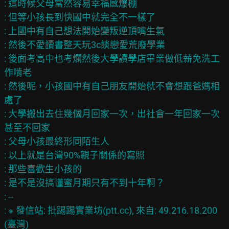
: 這時候父母當然容易幸福感爆棚

: 但等小孩長到快國中就完全不一樣了

: 上國中有自己想法開始變叛逆頂嘴生氣

: 然後不愛讀書整天玩3c談戀愛荒廢學業

: 後面考高中也考爛然後大學讀學店畢業做低薪免洗工
作啃老

: 然後呢，小孩國中有自己朋友開始就不會想跟爸媽相
處了

: 大學搬出去住幾個月回家一次，出社會一年回家一次
甚至不回家

: 父母小孩最終形同陌生人

: 以上就是台灣90%親子關係的寫照

: 那些喜歡生小孩的

: 是不是沒搞懂蜜月期只有不到十年啊？

: --

: ※ 發信站: 批踢踢實業坊(ptt.cc), 來自: 49.216.18.200 
(臺灣)
