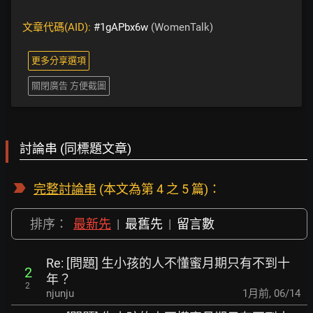
文章代碼(AID):
#1gAPbx6w
(WomenTalk)
更多分享選項
關閉廣告 方便截圖
討論串 (同標題文章)
完整討論串
(本文為第 4 之 5 篇)：
排序：
最新先
|
最舊先
|
留言數
Re: [問題] 生小孩的人不懂蜜月期只有不到十
2
年？
2
njunju
1月前
,
06/14