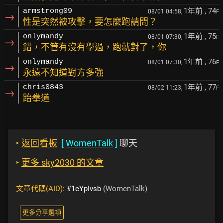
1年前
, 74
armstrong09
08/01 04:58,
F
→
性是突然被攻擊，要怎麼跑請問？
1年前
, 75
onlymandy
08/01 07:30,
F
→
錯，不管有沒有學過，跑就對了，你
1年前
, 76
onlymandy
08/01 07:30,
F
→
永遠不知道對方多強
1年前
, 77
chris0843
08/02 11:23,
F
→
跆拳道
‣
返回看板
[
WomenTalk
]
聊天
‣
更多 sky2030 的文章
文章代碼(AID):
#1eYpIvsb
(WomenTalk)
更多分享選項