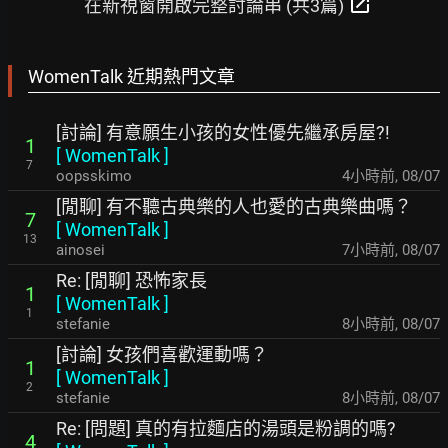
open_in_new
在新視窗開啟完整討論串 (共3篇)
WomenTalk 近期熱門文章
[討論] 有意願生小孩的女性優先繼承房屋?!
1
[
WomenTalk
]
7
oopsskimo
4小時前
,
08/07
[閒聊] 有不聽古典樂的人也愛的古典樂曲嗎？
7
[
WomenTalk
]
13
ainosei
7小時前
,
08/07
Re: [閒聊] 恐怖家長
1
[
WomenTalk
]
1
stefanie
8小時前
,
08/07
[討論] 女孩們喜歡運動嗎？
1
[
WomenTalk
]
2
stefanie
8小時前
,
08/07
Re: [問題] 真的有拉麵店的湯頭是粉調的嗎?
4