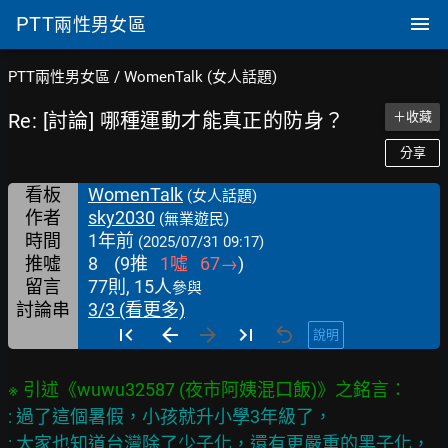
PTT
兩性男女區
PTT兩性男女區
/
WomenTalk (女人話題)
Re: [討論] 哪種運動才能真正的防身？
＋收藏
分享
看板
WomenTalk
(女人話題)
作者
sky2030
(無業遊民)
時間
1年前
(2025/07/31 09:17)
推噓
8
(
9
推
1
噓
67
→
)
留言
77則, 15人
參與
討論串
3/3 (看更多)
說明
: 過了這個暑假，小孩就升小學3年級了，

: 大家也知道台灣除了少子化，還有更嚴重的黑子化，
