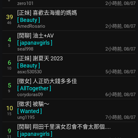
8
zero101
2小時前
,
08/07
[正妹] 喜歡去海邊的媽媽
39
[
Beauty
]
46
AmedRosario
2小時前
,
08/07
[閒聊] 油土+AV
4
[
japanavgirls
]
5
seal998
2小時前
,
08/07
[正妹] 謝夏天 2023
6
[
Beauty
]
10
asxc530530
5小時前
,
08/07
[徵女] 人正奶大錢多多佳
5
[
AllTogether
]
9
corydoras09
6小時前
,
08/07
[徵求] 被騙～
10
[
Wanted
]
15
ung1195
7小時前
,
08/07
[閒聊] 翔田千里演女忍會不會太那個....
9
[
japanavgirls
]
11