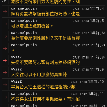
危險不見得來自力大無窮的男性，訓
1年前
, 4
caramelputin
07/31 17:33,
F
→
練有勇氣攻擊脆弱部位跟巧勁，也是
1年前
, 5
caramelputin
07/31 17:33,
F
→
可以增加逃跑的機會。
1年前
, 6
caramelputin
07/31 17:37,
F
→
為什麼要壓倒性勝利？又不是擂台賽
1年前
, 7
caramelputin
07/31 17:37,
F
→
。
1年前
, 8
VVizZ
07/31 17:38,
F
→
先從不要跟阿志頭有刺青抽菸喝酒的
1年前
, 9
VVizZ
07/31 17:38,
F
→
人交往可以不用那麼認真訓練
1年前
, 10
VVizZ
07/31 17:38,
F
→
畢竟台大宅王這種的還是極端少數
1年前
, 11
caramelputin
07/31 17:42,
F
→
不覺得女生打架不用抓頭髮，有別招
1年前
, 12
caramelputin
07/31 17:42,
F