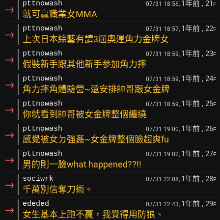
1年前
, 21
pttnowash
07/31 18:56,
F
→
就可贏職業女MMA
1年前
, 22
pttnowash
07/31 18:57,
F
→
上次日本綜藝有請3屆奧運角力金牌女
1年前
, 23
pttnowash
07/31 18:59,
F
→
假裝新手跟其他新手參加角力摔
1年前
, 24
pttnowash
07/31 18:59,
F
→
角力摔角體驗營~還安排帥哥跟女金牌
1年前
, 25
pttnowash
07/31 18:59,
F
→
你就看到帥哥被女金牌整個纏繞
1年前
, 26
pttnowash
07/31 19:00,
F
→
感覺被女ㄉ強姦~女金牌整個臉超爽fu
1年前
, 27
pttnowash
07/31 19:02,
F
→
男的則一臉what happened??!!
1年前
, 28
sociwrk
07/31 22:08,
F
→
千萬別信奪刀術。
1年前
, 29
ededed
07/31 22:43,
F
→
女生基本上跑不贏，我覺得用防狼、