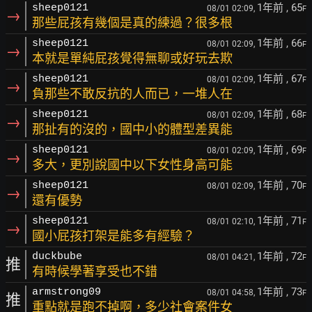
1年前
, 65
sheep0121
08/01 02:09,
F
→
那些屁孩有幾個是真的練過？很多根
1年前
, 66
sheep0121
08/01 02:09,
F
→
本就是單純屁孩覺得無聊或好玩去欺
1年前
, 67
sheep0121
08/01 02:09,
F
→
負那些不敢反抗的人而已，一堆人在
1年前
, 68
sheep0121
08/01 02:09,
F
→
那扯有的沒的，國中小的體型差異能
1年前
, 69
sheep0121
08/01 02:09,
F
→
多大，更別說國中以下女性身高可能
1年前
, 70
sheep0121
08/01 02:09,
F
→
還有優勢
1年前
, 71
sheep0121
08/01 02:10,
F
→
國小屁孩打架是能多有經驗？
1年前
, 72
duckbube
08/01 04:21,
F
推
有時候學著享受也不錯
1年前
, 73
armstrong09
08/01 04:58,
F
推
重點就是跑不掉啊，多少社會案件女