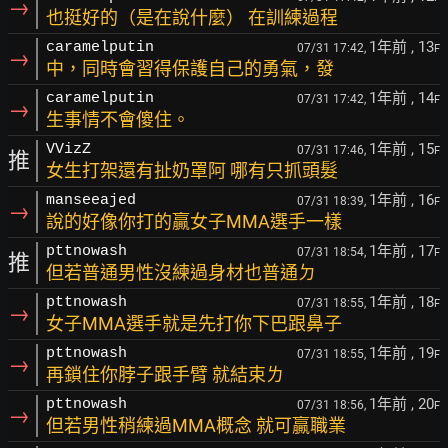
→
也挺好的（是在說什麼） 在訓練過程
1年前
, 13
caramelputin
07/31 17:42,
F
→
中，同時會習得保護自己的勇氣，發
1年前
, 14
caramelputin
07/31 17:42,
F
→
生事情不會傻住。
1年前
, 15
VVizZ
07/31 17:46,
F
推
女生打架還有扯奶罩阿 哪有只抓頭髮
1年前
, 16
manseeajed
07/31 18:39,
F
→
說的好像你打的贏女子MMA選手一樣
1年前
, 17
pttnowash
07/31 18:54,
F
推
但若普通男性沒練過身材也普通ㄉ
1年前
, 18
pttnowash
07/31 18:55,
F
→
女子MMA選手就是先打你下巴跟鼻子
1年前
, 19
pttnowash
07/31 18:55,
F
→
再鎖住你脖子跟手臂 就結束ㄌ
1年前
, 20
pttnowash
07/31 18:56,
F
→
但若男性稍練過MMA概念 就可贏職業