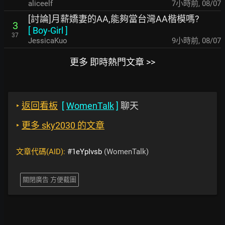
aliceelf
7小時前
,
08/07
[討論]月薪嬌妻的AA,能夠當台灣AA楷模嗎?
3
[
Boy-Girl
]
37
JessicaKuo
9小時前
,
08/07
更多 即時熱門文章 >>
‣
返回看板
[
WomenTalk
]
聊天
‣
更多 sky2030 的文章
文章代碼(AID):
#1eYpIvsb
(WomenTalk)
關閉廣告 方便截圖