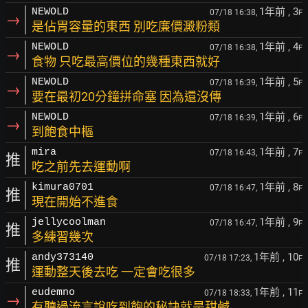
1年前
, 3
NEWOLD
07/18 16:38,
F
→
是佔胃容量的東西 別吃廉價澱粉類
1年前
, 4
NEWOLD
07/18 16:38,
F
→
食物 只吃最高價位的幾種東西就好
1年前
, 5
NEWOLD
07/18 16:39,
F
→
要在最初20分鐘拼命塞 因為還沒傳
1年前
, 6
NEWOLD
07/18 16:39,
F
→
到飽食中樞
1年前
, 7
mira
07/18 16:43,
F
推
吃之前先去運動啊
1年前
, 8
kimura0701
07/18 16:47,
F
推
現在開始不進食
1年前
, 9
jellycoolman
07/18 16:47,
F
推
多練習幾次
1年前
, 10
andy373140
07/18 17:23,
F
推
運動整天後去吃 一定會吃很多
1年前
, 11
eudemno
07/18 18:33,
F
→
有聽過流言說吃到飽的秘訣就是甜鹹