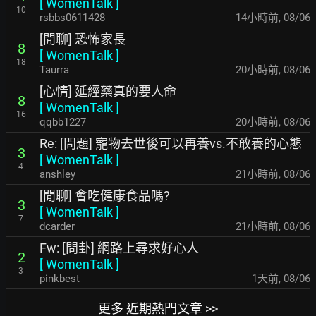
[
WomenTalk
]
10
rsbbs0611428
14小時前
,
08/06
[閒聊] 恐怖家長
8
[
WomenTalk
]
18
Taurra
20小時前
,
08/06
[心情] 延經藥真的要人命
8
[
WomenTalk
]
16
qqbb1227
20小時前
,
08/06
Re: [問題] 寵物去世後可以再養vs.不敢養的心態
3
[
WomenTalk
]
4
anshley
21小時前
,
08/06
[閒聊] 會吃健康食品嗎?
3
[
WomenTalk
]
7
dcarder
21小時前
,
08/06
Fw: [問卦] 網路上尋求好心人
2
[
WomenTalk
]
3
pinkbest
1天前
,
08/06
更多 近期熱門文章 >>