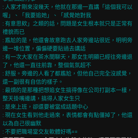
: 人家才剛來沒幾天，他就在那邊一直講「這個我可以
喔」、「我要追她」、「感覺她對我

: 有意思欸」之類的話，問題是女生根本就只是正常有
禮貌而已

: 尷尬的是，他還會故意跑去人家旁邊站很近，明明旁
邊一堆位置，偏偏硬要貼過去講話

: 有一次大家在茶水間聊天，那女生明顯已經往旁邊退
了，他還一直往前靠，整個氣氛超不

: 舒服。旁邊的人看了都尷尬，但他自己完全沒感覺，
還一副很有自信的樣子。

: 最煩的是那種把想追女生搞得像在公司打副本一樣，
整天掛嘴邊講，搞得人家女生只

: 是來上班，卻還要被當成話題中心

: 現在女生看到他走過來，表情都會有點僵掉了，他還
以為自己很幽默
