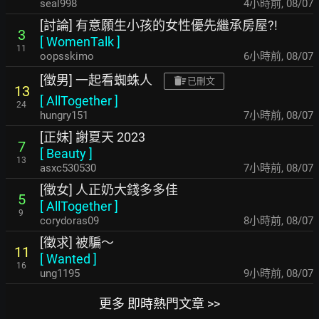
seal998
4小時前
,
08/07
[討論] 有意願生小孩的女性優先繼承房屋?!
3
[
WomenTalk
]
11
oopsskimo
6小時前
,
08/07
[徵男] 一起看蜘蛛人
已刪文
13
[
AllTogether
]
24
hungry151
7小時前
,
08/07
[正妹] 謝夏天 2023
7
[
Beauty
]
13
asxc530530
7小時前
,
08/07
[徵女] 人正奶大錢多多佳
5
[
AllTogether
]
9
corydoras09
8小時前
,
08/07
[徵求] 被騙～
11
[
Wanted
]
16
ung1195
9小時前
,
08/07
更多 即時熱門文章 >>