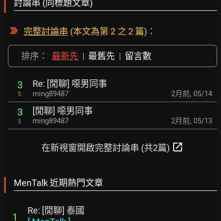
討論串 (同標題文章)
完整討論串
(本文為第 2 之 2 篇)：
排序：
最新先
|
最舊先
|
留言數
Re: [閒聊] 噁男同事
3
ming89487
2月前
,
05/14
5
[閒聊] 噁男同事
3
ming89487
2月前
,
05/13
5
open_in_new
在新視窗開啟完整討論串 (共2篇)
MenTalk 近期熱門文章
Re: [閒聊] 泰國
1