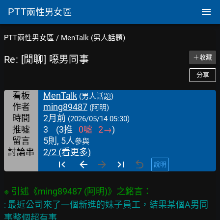
PTT
兩性男女區
PTT兩性男女區
/
MenTalk (男人話題)
Re: [閒聊] 噁男同事
＋收藏
分享
看板
MenTalk
(男人話題)
作者
ming89487
(阿明)
時間
2月前
(2026/05/14 05:30)
推噓
3
(
3
推
0
噓
2
→
)
留言
5則, 5人
參與
討論串
2/2 (看更多)
說明
: 最近公司來了一個新進的妹子員工，結果某個A男同
事整個超有事
