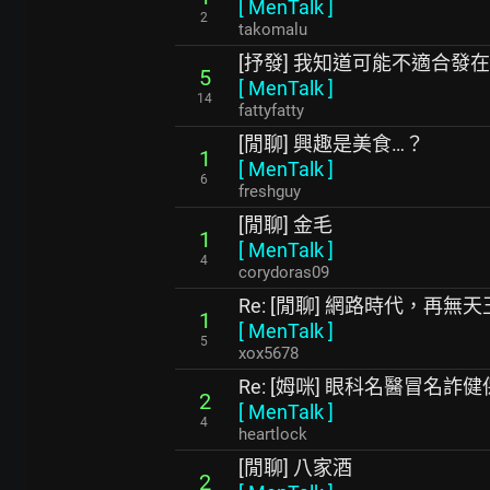
[
MenTalk
]
2
takomalu
[抒發] 我知道可能不適合發
5
[
MenTalk
]
14
fattyfatty
[閒聊] 興趣是美食…？
1
[
MenTalk
]
6
freshguy
[閒聊] 金毛
1
[
MenTalk
]
4
corydoras09
Re: [閒聊] 網路時代，再無
1
[
MenTalk
]
5
xox5678
Re: [姆咪] 眼科名醫冒名詐健
2
[
MenTalk
]
4
heartlock
[閒聊] 八家酒
2