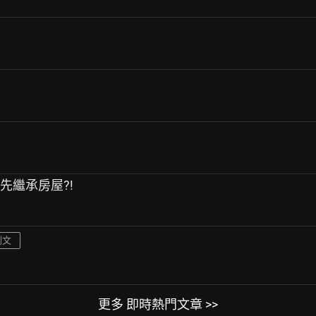
先繼承房屋?!
刪文
更多 即時熱門文章 >>