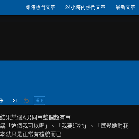
即時熱門文章
24小時內熱門文章
最新文章
說明
結果某個A男同事整個超有事

講「這個我可以喔」、「我要追她」、「感覺她對我

本就只是正常有禮貌而已
