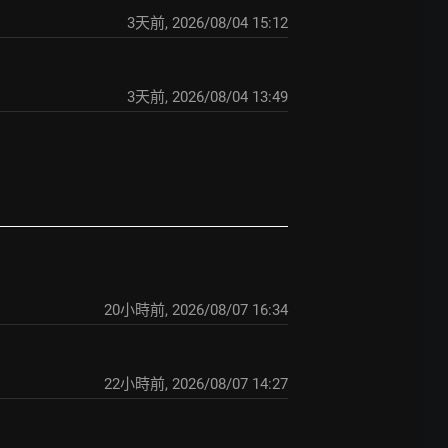
3天前
,
2026/08/04 15:12
3天前
,
2026/08/04 13:49
20小時前
,
2026/08/07 16:34
22小時前
,
2026/08/07 14:27