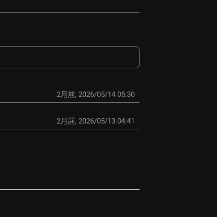
2月前
,
2026/05/14 05:30
2月前
,
2026/05/13 04:41