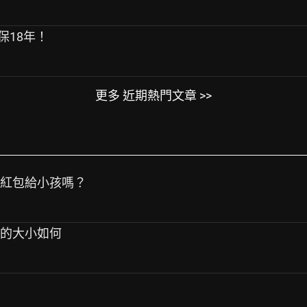
健保18年！
更多 近期熱門文章 >>
包紅包給小孩嗎？
友的大小如何