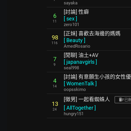
sayaka
[討論] 性癖
6
[
sex
]
11
zero101
[正妹] 喜歡去海邊的媽媽
98
[
Beauty
]
116
AmedRosario
[閒聊] 油土+AV
7
[
japanavgirls
]
9
seal998
[討論] 有意願生小孩的女性優
4
[
WomenTalk
]
14
oopsskimo
[徵男] 一起看蜘蛛人
已
13
[
AllTogether
]
24
hungry151