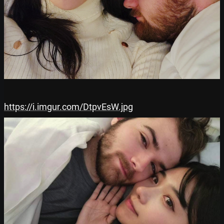
https://i.imgur.com/DtpvEsW.jpg