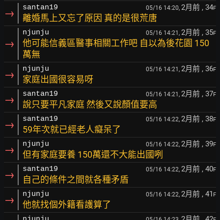
2月前
, 34
santan19
05/16 14:20,
F
→
離婚馬上又忘了原因 真的是很荒唐
2月前
, 35
njunju
05/16 14:21,
F
→
他可能信義區醫事相關工作吧 自以為後花園 150
萬無
2月前
, 36
njunju
05/16 14:21,
F
→
家庭出國很容易呀
2月前
, 37
santan19
05/16 14:21,
F
→
說只要平凡家庭 然後又說顏值要高
2月前
, 38
santan19
05/16 14:22,
F
→
59年次就已經老人癡呆了
2月前
, 39
njunju
05/16 14:22,
F
→
但有家庭要養 150萬還不大能出國咧
2月前
, 40
santan19
05/16 14:22,
F
→
自己的條件之間就各種矛盾
2月前
, 41
njunju
05/16 14:22,
F
→
他就找個外籍看護算了
2月前
, 42
njunju
05/16 14:23,
F