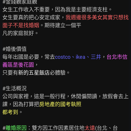
#金錢觀家庭觀

女生工作收入不重要，因為我是主要經濟支柱。

女生要真的把心安定成家，
我週邊很多美女其實只想找
面子不是找婚姻
。期待建立一個平

凡的家庭就好。

#婚後價值

每年出國是必要，常去
costco、ikea、三井
，
台北市信
義區昰後花園
，

只要有
新的五星飯店
必體驗。

#生活概況

公司與家裡，這是一般行程，休閒偏閱讀，放假會去上
課，因為打算把
房地產的國考執照
都考到
。

#
離婚原因
：雙方因工作因素居住地
太遠
(台北、台