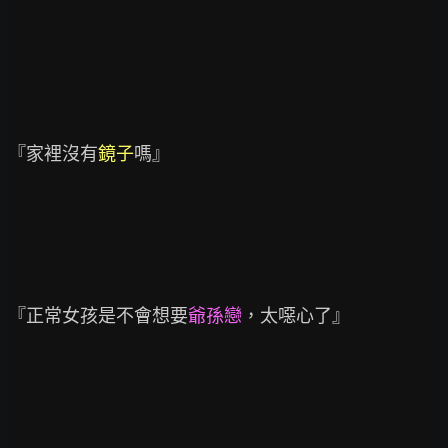
『家裡沒有
鏡子
嗎』

『正常女孩是不會想要
爺孫戀
，太噁心了』
