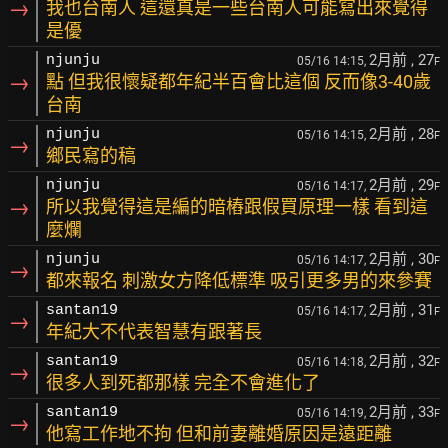
→
我也台南人 這還真是一些台南人可能寫出來覺得
是優
2月前
, 27
njunju
05/16 14:15,
F
→
點 但我很懷疑都年紀半百會比這個 反而像3-40歲
台南
2月前
, 28
njunju
05/16 14:15,
F
→
鄉民寫的稿
2月前
, 29
njunju
05/16 14:17,
F
→
所以我覺得這是編的暗樁跟假買原理一樣 看到這
麼爛
2月前
, 30
njunju
05/16 14:17,
F
→
都來報名 刺激女方降低標準 吸引更多男的來參賽
2月前
, 31
santan19
05/16 14:17,
F
→
年紀大不代表智慧有跟著長
2月前
, 32
santan19
05/16 14:18,
F
→
很多人到死都那樣 完全不會進化了
2月前
, 33
santan19
05/16 14:19,
F
→
他寫工作地不拘 但和前妻離婚原因是遠距離