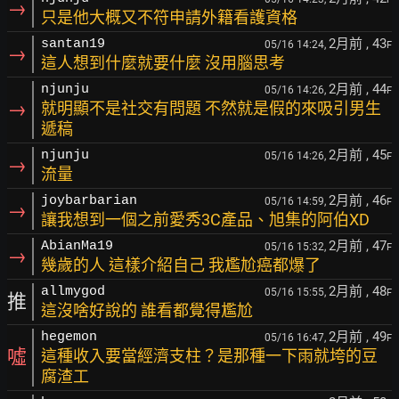
→
只是他大概又不符申請外籍看護資格
2月前
, 43
santan19
05/16 14:24,
F
→
這人想到什麼就要什麼 沒用腦思考
2月前
, 44
njunju
05/16 14:26,
F
→
就明顯不是社交有問題 不然就是假的來吸引男生
遞稿
2月前
, 45
njunju
05/16 14:26,
F
→
流量
2月前
, 46
joybarbarian
05/16 14:59,
F
→
讓我想到一個之前愛秀3C產品、旭集的阿伯XD
2月前
, 47
AbianMa19
05/16 15:32,
F
→
幾歲的人 這樣介紹自己 我尷尬癌都爆了
2月前
, 48
allmygod
05/16 15:55,
F
推
這沒啥好說的 誰看都覺得尷尬
2月前
, 49
hegemon
05/16 16:47,
F
噓
這種收入要當經濟支柱？是那種一下雨就垮的豆
腐渣工