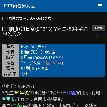
PTT
兩性男女區
PTT兩性男女區
/
Boy-Girl (男女)
[閒聊] 排約日常(EP313) Y先生/59年次/1
＋收藏
74公分/8
分享
看板
Boy-Girl
(男女)
作者
brian78313
(草雉京)
時間
2月前
(2026/05/16 02:21)
推噓
24
(
26
推
2
噓
63
→
)
留言
91則, 35人
參與
討論串
1/1
排約日常(EP313)

Y先生/
59年次
/174公分/80公斤/
天秤座
/碩士/戶籍地：
台南市
/工作地：台南市/醫藥業/

專員/
二春
/無孩/興趣：閱讀、出國旅遊、走路騎車。
