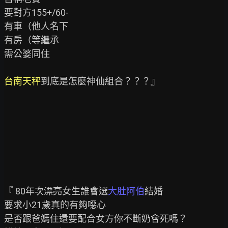
要對方155+/60-

有車（他人名下

有房（等繼承

需公婆同住

台南天秤
到底是怎麼神仙組合？？？』

『 80年次漂亮女生誰會選
大肚阿伯
結婚

要求小21歲真的有夠噁心

是否跟爸媽住還要配合女方你不斷奶會死嗎？
