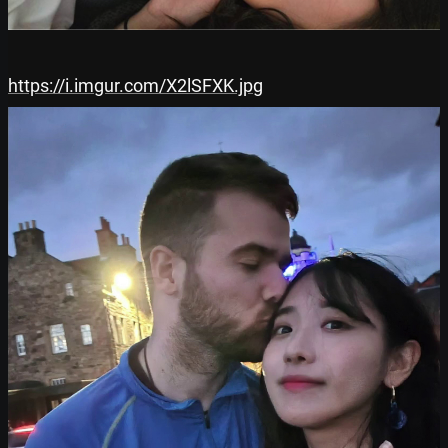
https://i.imgur.com/X2lSFXK.jpg