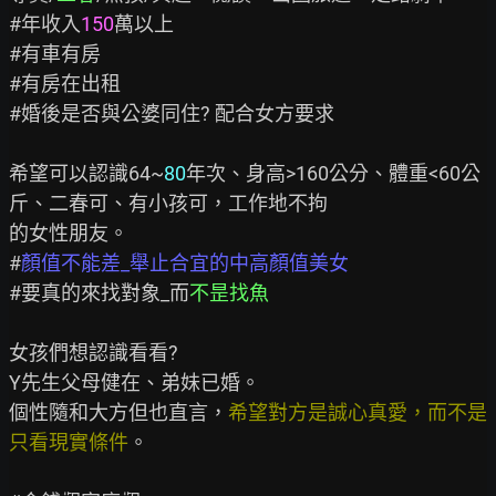
#年收入
150
萬以上

#有車有房

#有房在出租

#婚後是否與公婆同住? 配合女方要求

希望可以認識64~
80
年次、身高>160公分、體重<60公
斤、二春可、有小孩可，工作地不拘

的女性朋友。

#
顏值不能差_舉止合宜的中高顏值美女
#要真的來找對象_而
不昰找魚
女孩們想認識看看?

Y先生父母健在、弟妹已婚。

個性隨和大方但也直言，
希望對方是誠心真愛，而不是
只看現實條件
。
