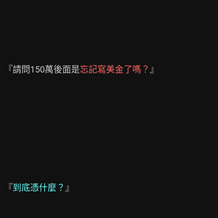
『請問150萬後面是
忘記寫美金了嗎？
』

『
到底憑什麼？
』
