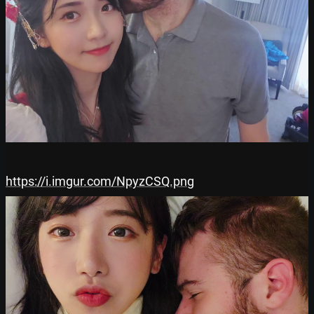
https://i.imgur.com/NpyzCSQ.png