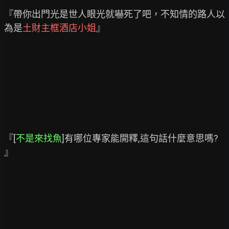
『帶你出門光是世人眼光就嚇死了吧，不知情的路人以
為是
土財主框酒店小姐
』

『[
不是來找魚
]有哪位專家能開釋,這句話什麼意思嗎? 
』
