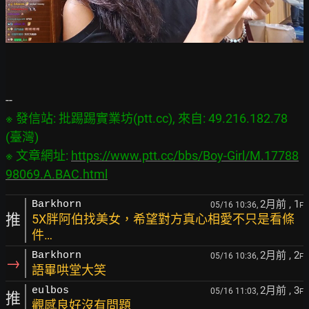
※ 發信站: 批踢踢實業坊(ptt.cc), 來自: 49.216.182.78 
(臺灣)

※ 文章網址: 
https://www.ptt.cc/bbs/Boy-Girl/M.17788
98069.A.BAC.html
2月前
, 1
Barkhorn
05/16 10:36,
F
推
5X胖阿伯找美女，希望對方真心相愛不只是看條
件…
2月前
, 2
Barkhorn
05/16 10:36,
F
→
語畢哄堂大笑
2月前
, 3
eulbos
05/16 11:03,
F
推
觀感良好沒有問題