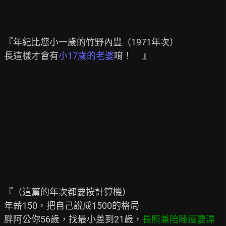
『年紀比您小一歲的竹野內豐（1971年次）

長這樣才會有
小17歲的老婆
唷！     』

『（這篇的年次都要按計算機）

年薪150，把自己說成1500的格局

胖阿公你56歲，找最小差到21歲，
長照兼陪睡還要漂