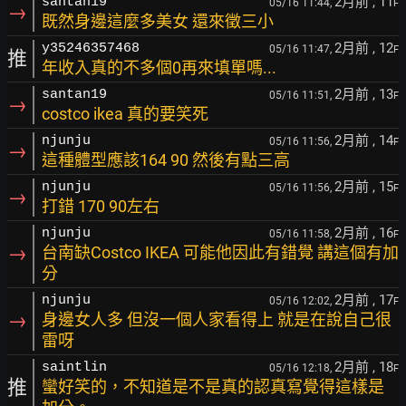
2月前
, 11
santan19
05/16 11:44,
F
→
既然身邊這麼多美女 還來徵三小
2月前
, 12
y35246357468
05/16 11:47,
F
推
年收入真的不多個0再來填單嗎...
2月前
, 13
santan19
05/16 11:51,
F
→
costco ikea 真的要笑死
2月前
, 14
njunju
05/16 11:56,
F
→
這種體型應該164 90 然後有點三高
2月前
, 15
njunju
05/16 11:56,
F
→
打錯 170 90左右
2月前
, 16
njunju
05/16 11:58,
F
→
台南缺Costco IKEA 可能他因此有錯覺 講這個有加
分
2月前
, 17
njunju
05/16 12:02,
F
→
身邊女人多 但沒一個人家看得上 就是在說自己很
雷呀
2月前
, 18
saintlin
05/16 12:18,
F
推
蠻好笑的，不知道是不是真的認真寫覺得這樣是