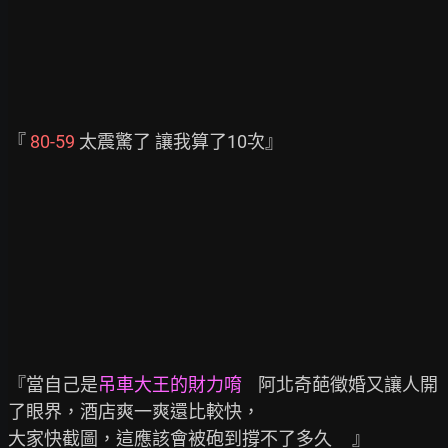
『 
80-59
 太震驚了 讓我算了10次』

『當自己是
吊車大王的財力唷
    阿北奇葩徵婚又讓人開
了眼界，酒店爽一爽還比較快，

大家快截圖，這應該會被砲到撐不了多久     』
