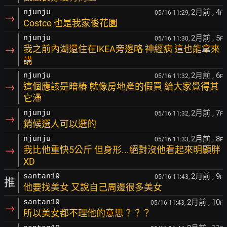
2月前
, 4
njunju
05/16 11:29,
F
→
Costco 也是我家後花園
2月前
, 5
njunju
05/16 11:30,
F
→
我之前內湖還住在IKEA旁邊略 神經病 這也能拿來
講
2月前
, 6
njunju
05/16 11:32,
F
→
這個應該是暗樁 就像房地產的假買 給大家覺得其
它滯
2月前
, 7
njunju
05/16 11:32,
F
→
銷候選人可以選的
2月前
, 8
njunju
05/16 11:33,
F
→
我比他重快5公斤 但身形...絕對沒他看起來明顯胖
XD
2月前
, 9
santan19
05/16 11:43,
F
推
他要找美女 又說自己周邊很多美女
2月前
, 10
santan19
05/16 11:43,
F
→
所以美女都不理他的意思？？？