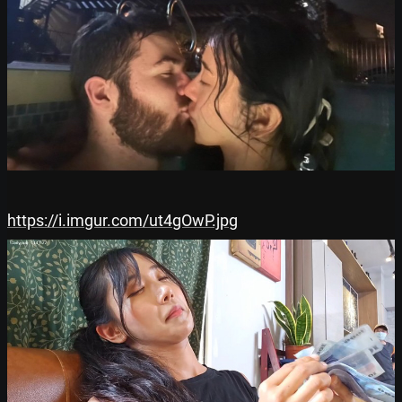
https://i.imgur.com/ut4gOwP.jpg