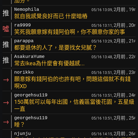
加分。
2月前
, 19
Nemophila
05/16 13:09,
F
推
就自我感覺良好而已 什麼暗樁
2月前
, 20
ra9999
05/16 13:11,
F
噓
笑死我願意嫁有錢阿伯啊，你不願意你家的事
2月前
, 21
parappa
05/16 13:29,
F
推
都要退休的人了，是要找女兒膩？
2月前
, 22
AsakuraYume
05/16 13:48,
F
推
常去Ikea為什麼會有優越感...
2月前
, 23
norikko
05/16 13:51,
F
→
願意嫁有錢阿伯的也許有吧，問題這個就不有錢
啊XD
2月前
, 24
georgehsu119
05/16 13:51,
F
→
150萬就可以每年出國，信義區當後花園，五星級
一直
2月前
, 25
georgehsu119
05/16 13:51,
F
→
睡？
2月前
, 26
njunju
05/16 14:15,
F