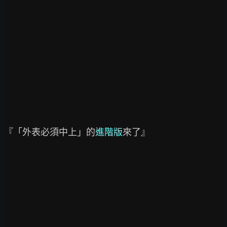
『「外表必須中上」的
進階版
來了』
