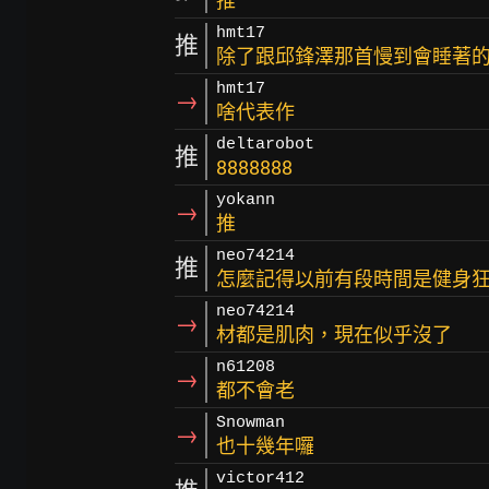
推
hmt17
推
除了跟邱鋒澤那首慢到會睡著的
hmt17
→
啥代表作
deltarobot
推
8888888
yokann
→
推
neo74214
推
怎麼記得以前有段時間是健身
neo74214
→
材都是肌肉，現在似乎沒了
n61208
→
都不會老
Snowman
→
也十幾年囉
victor412