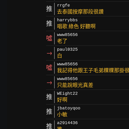
rrgfe
推
去泰國按摩那段很讚
harrybbs
推
唱歌 綠色 好聽啊
www85656
噓
老了
paul0325
→
白
www85656
噓
我記得他跟王子毛弟粿粿那掛
www85656
→
只能說眼光真差
WEight22
推
好啊
jbatoyqoo
推
小敏
a2914436
推