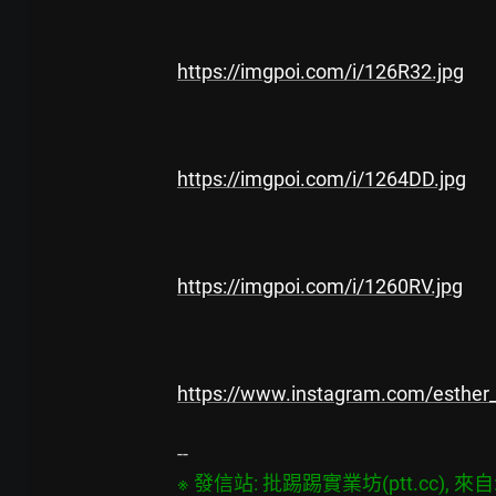
https://imgpoi.com/i/126R32.jpg
https://imgpoi.com/i/1264DD.jpg
https://imgpoi.com/i/1260RV.jpg
https://www.instagram.com/esther_x
※ 發信站: 批踢踢實業坊(ptt.cc), 來自: 1