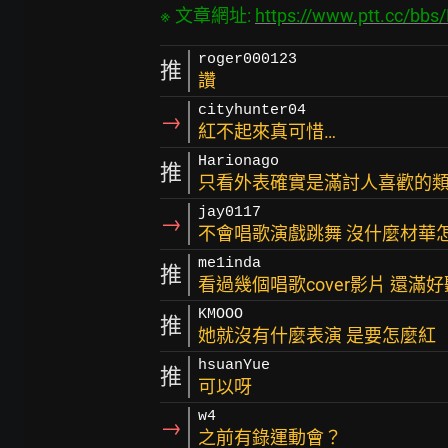
※ 文章網址: 
https://www.ptt.cc/bb
roger000123
推
讚
cityhunter04
→
紅不起來真可惜…
Harionago
推
只看外表確實是滿討人喜歡的
jay0117
→
不會唱歌演戲跳舞 沒什麼材華
me1inda
推
看過幾個唱歌cover影片 還滿
KMOOO
推
她就沒有什麼表演 是要怎麼紅
hsuanYue
推
可以呀
w4
→
之前有錄運動會？