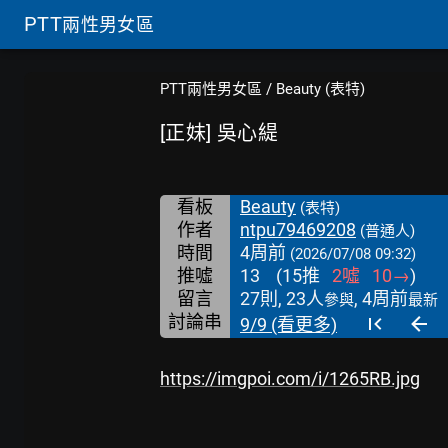
PTT
兩性男女區
PTT兩性男女區
/
Beauty (表特)
[正妹] 吳心緹
看板
Beauty
(表特)
作者
ntpu79469208
(普通人)
時間
4周前
(2026/07/08 09:32)
推噓
13
(
15
推
2
噓
10
→
)
留言
27則, 23人
, 4周前
參與
最新
討論串
9/9 (看更多)
https://imgpoi.com/i/1265RB.jpg