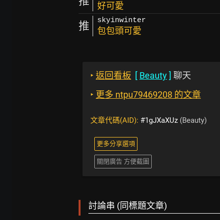
推
好可愛
skyinwinter
推
包包頭可愛
‣
返回看板
[
Beauty
]
聊天
‣
更多 ntpu79469208 的文章
文章代碼(AID):
#1gJXaXUz
(Beauty)
更多分享選項
關閉廣告 方便截圖
討論串 (同標題文章)