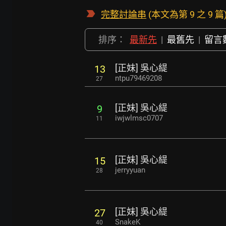
完整討論串
(本文為第 9 之 9 篇
排序：
最新先
|
最舊先
|
留言
[正妹] 吳心緹
13
ntpu79469208
27
[正妹] 吳心緹
9
iwjwlmsc0707
11
[正妹] 吳心緹
15
jerryyuan
28
[正妹] 吳心緹
27
SnakeK
40