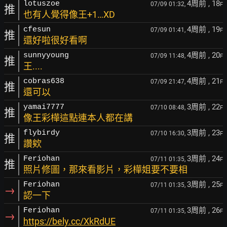
4周前
, 18
lotuszoe
07/09 01:32,
F
推
也有人覺得像王+1…XD
4周前
, 19
cfesun
07/09 01:41,
F
推
還好啦很好看啊
4周前
, 20
sunnyyoung
07/09 11:48,
F
推
王....
4周前
, 21
cobras638
07/09 21:47,
F
推
還可以
3周前
, 22
yamai7777
07/10 08:48,
F
推
像王彩樺這點連本人都在講
3周前
, 23
flybirdy
07/10 16:30,
F
推
讚欸
3周前
, 24
Feriohan
07/11 01:35,
F
推
照片修圖，那來看影片，彩樺姐要不要相
3周前
, 25
Feriohan
07/11 01:35,
F
→
認一下
3周前
, 26
Feriohan
07/11 01:35,
F
→
https://bely.cc/XkRdUE