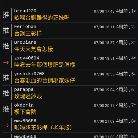
4周前
, 1
bread220
07/08 17:43,
F
推
欸嘿台鋼難得的正妹喔
4周前
, 2
Feriohan
07/08 18:11,
F
推
台鋼王彩樺
4周前
, 3
BroDians
07/08 18:37,
F
推
今天天氣會怎樣
4周前
, 4
zxcv40604
07/08 18:51,
F
→
哇靠去年那個爆肥是怎樣
4周前
, 5
yoshiki0708
07/08 18:55,
F
推
台泰混血的台鋼鄰家妹仔
4周前
, 6
parappa
07/08 19:04,
F
推
玫瑰瞳鈴眼
4周前
, 7
okderla
07/08 20:17,
F
推
樓下會陰
4周前
, 8
www85656
07/08 21:09,
F
→
啦啦隊王彩樺（老年版）
4周前
, 9
www85656
07/08 21:09,
F