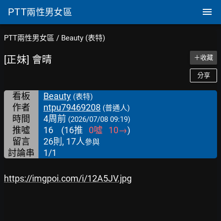
PTT
兩性男女區
PTT兩性男女區
/
Beauty (表特)
[正妹] 會晴
＋收藏
分享
看板
Beauty
(表特)
作者
ntpu79469208
(普通人)
時間
4周前
(2026/07/08 09:19)
推噓
16
(
16
推
0
噓
10
→
)
留言
26則, 17人
參與
討論串
1/1
https://imgpoi.com/i/12A5JV.jpg