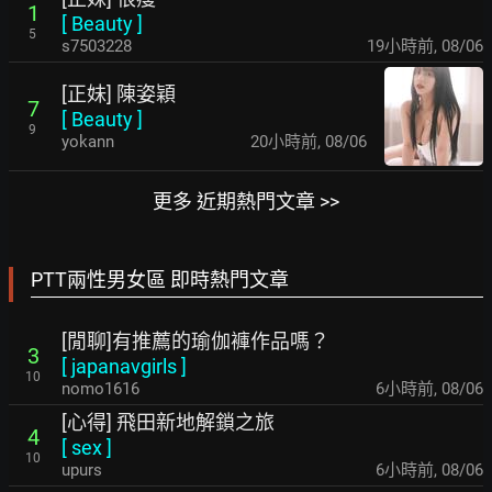
1
[
Beauty
]
5
s7503228
19小時前
,
08/06
[正妹] 陳姿穎
7
[
Beauty
]
9
yokann
20小時前
,
08/06
更多 近期熱門文章 >>
PTT兩性男女區 即時熱門文章
[閒聊]有推薦的瑜伽褲作品嗎？
3
[
japanavgirls
]
10
nomo1616
6小時前
,
08/06
[心得] 飛田新地解鎖之旅
4
[
sex
]
10
upurs
6小時前
,
08/06