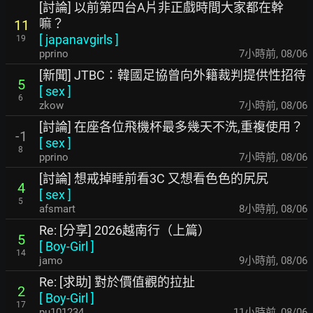
[討論] 以前第四台A片非正戲時間大家都在幹
嘛？
11
[
japanavgirls
]
19
pprino
7小時前
,
08/06
[新聞] JTBC：韓國足協曾向外籍裁判提供性招待
5
[
sex
]
6
zkow
7小時前
,
08/06
[討論] 在座各位飛機杯最多幾天不洗,重複使用？
-1
[
sex
]
8
pprino
7小時前
,
08/06
[討論] 想戒掉睡前看3C 又想看色色的尻尻
4
[
sex
]
5
afsmart
8小時前
,
08/06
Re: [分享] 2026越南行（上篇）
5
[
Boy-Girl
]
14
jamo
9小時前
,
08/06
Re: [求助] 對於價值觀的拉扯
2
[
Boy-Girl
]
17
pu101234
11小時前
,
08/06