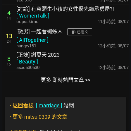
seal998
9小時前
,
08/07
[討論] 有意願生小孩的女性優先繼承房屋?!
4
[
WomenTalk
]
14
oopsskimo
11小時前
,
08/07
[徵男] 一起看蜘蛛人
已刪文
13
[
AllTogether
]
24
hungry151
12小時前
,
08/07
[正妹] 謝夏天 2023
8
[
Beauty
]
16
asxc530530
12小時前
,
08/07
更多 即時熱門文章 >>
‣
返回看板
[
marriage
]
婚姻
‣
更多 mitsui0309 的文章