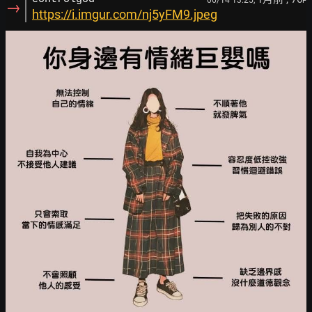
F
→
https://i.imgur.com/nj5yFM9.jpeg