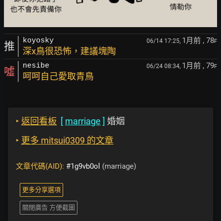
1月前
, 78
koyosky
06/14 17:25,
F
推
深x鳥很恐怖，建議塊陶
1月前
, 79
nesibe
06/24 08:34,
F
噓
呵呵自己愛取青鳥
‣
返回看板
[
marriage
]
婚姻
‣
更多 mitsui0309 的文章
文章代碼(AID):
#1g9vb0ol
(marriage)
更多分享選項
關閉廣告 方便截圖