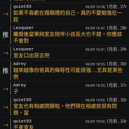
1月前
, 27
quiet93
06/09 16:38,
F
→
如果不喜歡在婚姻裡的自己，真的不要勉強在一
起
1月前
, 28
Lesqueer
06/09 16:47,
F
推
離婚後當單純室友陪伴小孩長大也不錯，你應該
不會對
1月前
, 29
Lesqueer
06/09 16:47,
F
→
室友口出惡言吧
1月前
, 30
Adrey
06/09 18:55,
F
推
越來越像你爸真的侮辱性可能很強....尤其是某些
例
1月前
, 31
Adrey
06/09 18:55,
F
→
子
1月前
, 32
quiet93
06/09 19:02,
F
→
室友也有相處問題啦，他們現在相處就很有問
題，當
1月前
, 33
quiet93
06/09 19:02,
F
→
不來室友