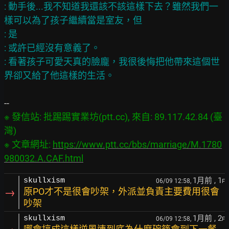
: 動手後...我不知道我還該不該這樣下去？雖然我們一
樣可以為了孩子繼續當是室友，但

: 是

: 或許已經沒有意義了。

: 看著孩子可愛天真的臉龐，我很後悔把他帶來這個世
※ 發信站: 批踢踢實業坊(ptt.cc), 來自: 89.117.42.84 (臺
灣)

※ 文章網址: 
https://www.ptt.cc/bbs/marriage/M.1780
980032.A.CAF.html
1月前
, 1
skullxism
06/09 12:58,
F
→
原PO才不是很會吵架，外派並負責主要費用很會
吵架
1月前
, 2
skullxism
06/09 12:58,
F