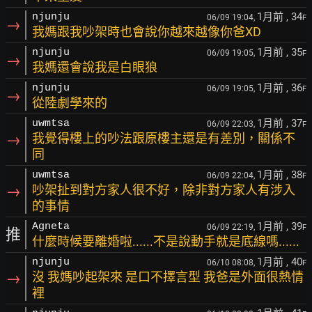
1月前
, 34
njunju
06/09 19:04,
F
→
我媽跟我吵架時也會說你越來越像你爸XD
1月前
, 35
njunju
06/09 19:05,
F
→
我媽還會說我是白眼狼
1月前
, 36
njunju
06/09 19:05,
F
→
從陸劇學來的
1月前
, 37
uwmtsa
06/09 22:03,
F
→
我覺得樓上的吵法跟原樓主還是有差別，關係不
同
1月前
, 38
uwmtsa
06/09 22:04,
F
→
吵架扯到對方家人很不好，除非對方家人有涉入
的事情
1月前
, 39
Agneta
06/09 22:19,
F
推
什麼時候要離婚啦......不是說動手就是底線嗎......
1月前
, 40
njunju
06/10 08:08,
F
→
沒 我媽吵起架來 是口不擇言型 我爸是外面很熱情
裡