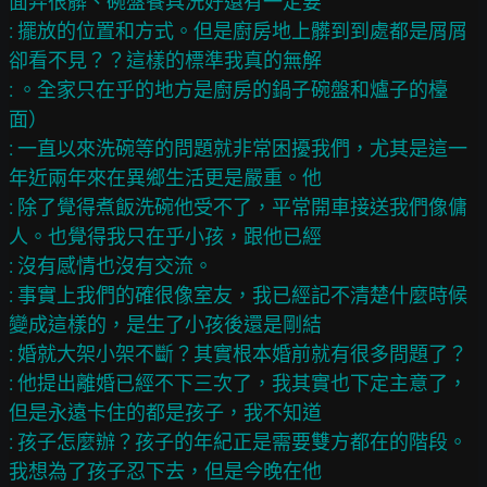
面弄很髒、碗盤餐具洗好還有一定要

: 擺放的位置和方式。但是廚房地上髒到到處都是屑屑
卻看不見？？這樣的標準我真的無解

: 。全家只在乎的地方是廚房的鍋子碗盤和爐子的檯
面）

: 一直以來洗碗等的問題就非常困擾我們，尤其是這一
年近兩年來在異鄉生活更是嚴重。他

: 除了覺得煮飯洗碗他受不了，平常開車接送我們像傭
人。也覺得我只在乎小孩，跟他已經

: 沒有感情也沒有交流。

: 事實上我們的確很像室友，我已經記不清楚什麼時候
變成這樣的，是生了小孩後還是剛結

: 婚就大架小架不斷？其實根本婚前就有很多問題了？

: 他提出離婚已經不下三次了，我其實也下定主意了，
但是永遠卡住的都是孩子，我不知道

: 孩子怎麼辦？孩子的年紀正是需要雙方都在的階段。
我想為了孩子忍下去，但是今晚在他
