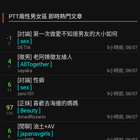
PTT兩性男女區 即時熱門文章
[討論] 第一次做愛不知道男友的大小如何
-1
[
sex
]
7
DETIA
5小時前
,
08/07
[徵男] 老阿姨徵友緣人
4
[
AllTogether
]
7
sayaka
6小時前
,
08/07
[討論] 性癖
6
[
sex
]
11
zero101
9小時前
,
08/07
[正妹] 喜歡去海邊的媽媽
97
[
Beauty
]
115
AmedRosario
9小時前
,
08/07
[閒聊] 油土+AV
6
[
japanavgirls
]
8