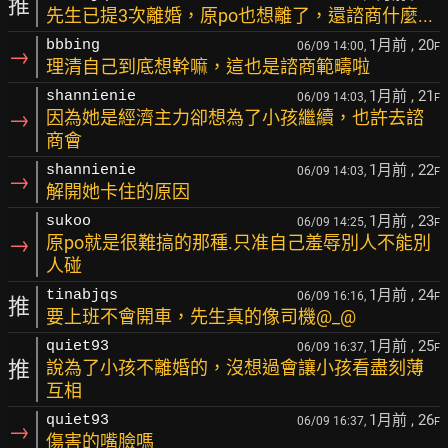
推
先生已提3次離婚，原po也想離了，還諮商什麼...
1月前
, 20
bbbing
06/09 14:00,
F
→
理清自己到底想幹嘛，這也是諮商範疇啦
1月前
, 21
shannienie
06/09 14:03,
F
→
因為她是經濟主力卻想為了小孩繼續，也許去諮
商會
1月前
, 22
shannienie
06/09 14:03,
F
→
解開她卡住的原因
1月前
, 23
sukoo
06/09 14:25,
F
→
原po就是很難搞的那種.只准自己羞辱別人不能別
人碰
1月前
, 24
tinabjqs
06/09 16:16,
F
推
要上班不會開車，先生真的像司機@_@
1月前
, 25
quiet93
06/09 16:37,
F
推
說為了小孩不離婚的，沒想過會讓小孩看盡刻薄
互相
1月前
, 26
quiet93
06/09 16:37,
F
→
傷害的嘴臉嗎