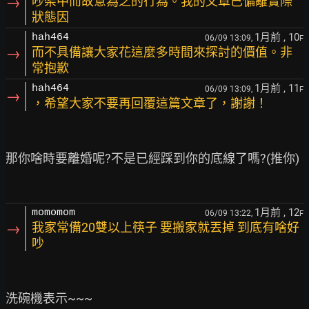
→
吵架中而故意為之的行為。我的文章已偏離實際
狀態因
1月前
, 10
hah464
06/09 13:09,
F
→
而不具備讓大家花這麼多時間來探討的價值。非
常抱歉
1月前
, 11
hah464
06/09 13:09,
F
→
，希望大家不要再回覆這篇文章了，謝謝！
那你啥時要離婚呢?不是已經踩到你的底線了嗎?(推你)

1月前
, 12
momomom
06/09 13:22,
F
→
我家常備20雙以上筷子 要搬家就丟掉 到底有啥好
吵