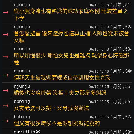
1月前
, 51
njunju
06/10 13:18,
F
→
從小我身邊也有熟識的成功家庭案例 比較差異之
下學
1月前
, 52
njunju
06/10 13:18,
F
→
會怎麼避雷 後來選擇也還算正確 人帥也從未被台
女騙
1月前
, 53
njunju
06/10 13:18,
F
→
所以煩惱很少 哪怕女兒也是難搞 疑似身心障礙那
種
1月前
, 54
njunju
06/10 13:18,
F
→
但我天生被我媽磨練成自帶馴服女性光環
1月前
, 55
njunju
06/10 13:25,
F
→
婚後也沒啥吵架 沒板上夫妻那麼多糾紛
1月前
, 56
bbbing
06/10 13:35,
F
→
女友老婆可以挑，父母就沒辦法
1月前
, 57
bbbing
06/10 13:36,
F
→
但又有很多時候不是你想挑就能挑的
1月前
, 58
davidlin99
06/10 18:59,
F