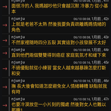
1月前
, 41
njunju
06/10 08:08,
F
→
面很冷的人 我媽越吵他只會越沉默 冷暴力 從小基
本
1月前
, 42
njunju
06/10 08:08,
F
→
上就是老爸不太熟 然後我要負責疏離媽媽情緒的
角色
1月前
, 43
njunju
06/10 08:08,
F
→
不然家裡隨時四分五裂 其實這對小孩發展不太好
1月前
, 44
njunju
06/10 08:08,
F
→
直到他們兩個雙雙得到癌症 家庭氣氛才和緩下來
1月前
, 45
njunju
06/10 08:16,
F
→
不過優點就從小練習 當女人越來越暴躁怎麼打斷
和安
1月前
, 46
njunju
06/10 08:16,
F
→
撫 長大後會知道怎麼避免女人情緒轉糟 缺點就我
有時
1月前
, 47
njunju
06/10 08:16,
F
→
也要冷漠放空一小片刻的獨處 然後對女人也難以
那種1