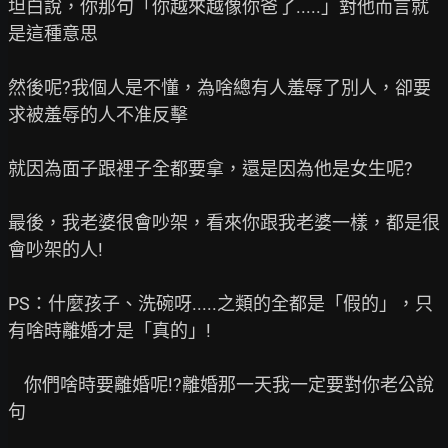
坦白說，你那句「你越來越像你爸了.....」對他而言就
是這種意思

然後呢?我個人是不懂，為啥總有人羞辱了別人，卻要
求被羞辱的人不准反擊

就因為面子跟裡子全都要拿，還是因為他是女生呢?

最後，我老婆很會吵架，看來你跟我老婆一樣，都是很
會吵架的人!

PS：什麼孩子、洗碗呀.....之類的全都是「假的」，只
有啥時離婚才是「真的」!

    你們啥時要離婚呢!?離婚那一天我一定要對你老公說
句
