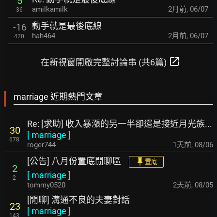
5
amilkamilk
2月前
,
06/07
36
動手就是最後底線
-16
hah464
2月前
,
06/07
420
open_in_new
在新視窗開啟完整討論串 (共6篇)
marriage 近期熱門文章
Re: [求助] 收入暴漲的另一半卻還是接近月光族...
30
[
marriage
]
678
roger744
1天前
,
08/06
[公告] 八月份置底閒聊區
置底
2
[
marriage
]
2
tommy0520
2天前
,
08/05
[閒聊] 溝通不良的夫妻對話
23
[
marriage
]
143