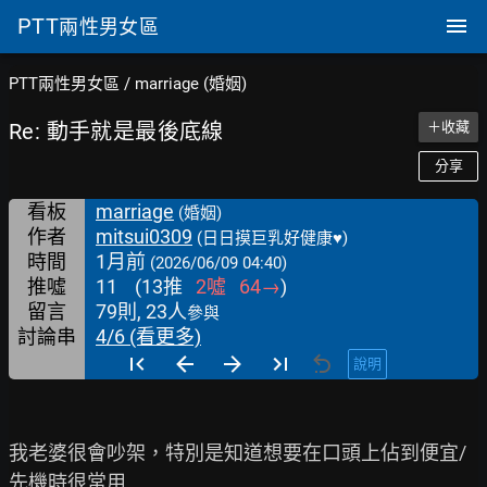
PTT
兩性男女區
PTT兩性男女區
/
marriage (婚姻)
Re: 動手就是最後底線
＋收藏
分享
看板
marriage
(婚姻)
作者
mitsui0309
(日日摸巨乳好健康♥)
時間
1月前
(2026/06/09 04:40)
推噓
11
(
13
推
2
噓
64
→
)
留言
79則, 23人
參與
討論串
4/6 (看更多)
說明
我老婆很會吵架，特別是知道想要在口頭上佔到便宜/
先機時很常用
