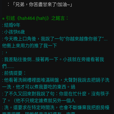
    ：「兄弟，你苦盡甘來了!加油~」

: 結婚9年

: 小孩快6歲

: 今天晚上口角後，我說了一句‘’你越來越像你爸了‘’...
他衝上來用力的推了我一下

: ，

: 我差點往後倒...接著再一下。小孩就在旁邊看著我
們......

: 前情提要：

: 他看著洗碗槽裡面堆滿碗盤，大聲對我說去把鍋子洗
一洗，他才可以煮我要吃的東西。過

: 了不久又回來對我說了句：你是在忙什麼，沒有筷子
了。（他不只規定誰煮就另外一個人

: 洗，還要求在特定時間洗，也會不斷嫌棄我把廚房檯