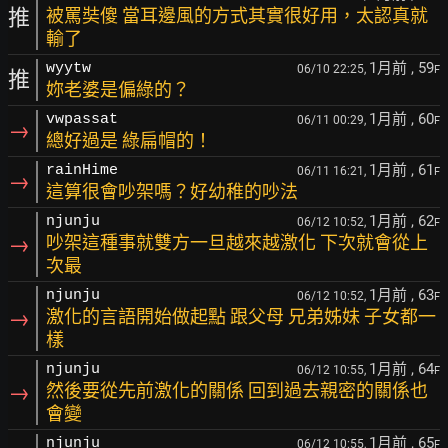
推
被罵奘傻 當耳邊風的方式其實很好用，太認真就
輸了
1月前
, 59
wyytw
06/10 22:25,
F
推
妳老婆是偏綠的？
1月前
, 60
vwpassat
06/11 00:29,
F
→
總好過是 綠扁帽的！
1月前
, 61
rainHime
06/11 16:21,
F
→
這算很會吵架嗎？好幼稚的吵法
1月前
, 62
njunju
06/12 10:52,
F
→
吵架這種事就雙方一旦越來越激化 下次就會從上
次最
1月前
, 63
njunju
06/12 10:52,
F
→
激化的言語開始做起點 跟父母 兄弟姊妹 子女都一
樣
1月前
, 64
njunju
06/12 10:55,
F
→
然後要從先前激化的關係 回到過去親密的關係也
會變
1月前
, 65
njunju
06/12 10:55,
F