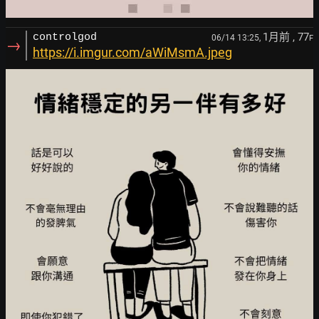
1月前
, 77
controlgod
06/14 13:25,
F
→
https://i.imgur.com/aWiMsmA.jpeg