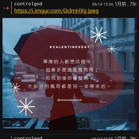
1月前
, 75
controlgod
06/14 13:24,
F
→
https://i.imgur.com/QclmHXg.jpeg
1月前
, 76
controlgod
06/14 13:25,