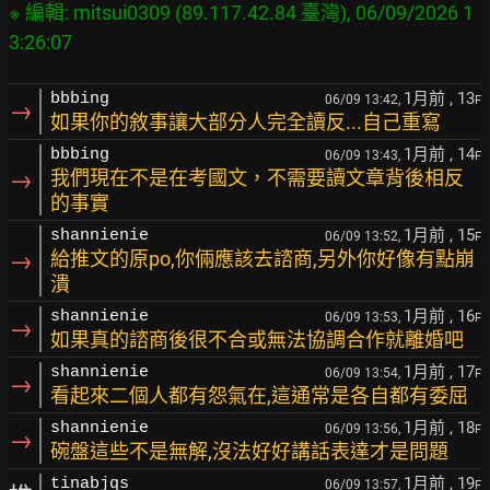
※ 編輯: mitsui0309 (89.117.42.84 臺灣), 06/09/2026 1
1月前
, 13
bbbing
06/09 13:42,
F
→
如果你的敘事讓大部分人完全讀反...自己重寫
1月前
, 14
bbbing
06/09 13:43,
F
→
我們現在不是在考國文，不需要讀文章背後相反
的事實
1月前
, 15
shannienie
06/09 13:52,
F
→
給推文的原po,你倆應該去諮商,另外你好像有點崩
潰
1月前
, 16
shannienie
06/09 13:53,
F
→
如果真的諮商後很不合或無法協調合作就離婚吧
1月前
, 17
shannienie
06/09 13:54,
F
→
看起來二個人都有怨氣在,這通常是各自都有委屈
1月前
, 18
shannienie
06/09 13:56,
F
→
碗盤這些不是無解,沒法好好講話表達才是問題
1月前
, 19
tinabjqs
06/09 13:57,
F