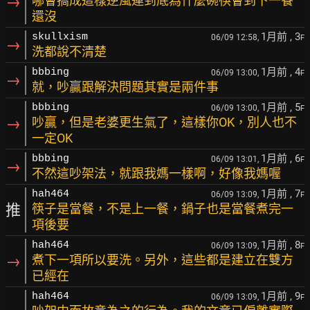
→
哪會搞成這樣逆風連到底為什麼碗筷會到下一餐
還沒
1月前
, 3
skullxism
06/09 12:58,
F
→
洗都說不清楚
1月前
, 4
bbbing
06/09 13:00,
F
→
就，吵贏跟解決問題其實是兩件事
1月前
, 5
bbbing
06/09 13:00,
F
→
吵贏，但是老婆更生氣了，這樣你OK，別人也不
一定OK
1月前
, 6
bbbing
06/09 13:01,
F
→
不然這吵架法，就跟我媽一樣啊，好像我媽喔
1月前
, 7
hah464
06/09 13:09,
F
推
筷子是當餐，不是上一餐，鍋子也是當餐煮完一
項後要
1月前
, 8
hah464
06/09 13:09,
F
→
煮下一項所以要洗。另外，這些都是建立在雙方
已經在
1月前
, 9
hah464
06/09 13:09,
F