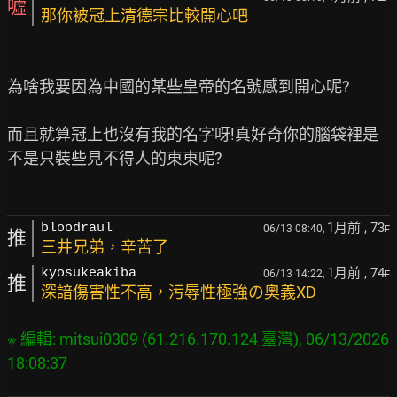
噓
那你被冠上清德宗比較開心吧
為啥我要因為中國的某些皇帝的名號感到開心呢?

而且就算冠上也沒有我的名字呀!真好奇你的腦袋裡是
不是只裝些見不得人的東東呢?

1月前
, 73
bloodraul
06/13 08:40,
F
推
三井兄弟，辛苦了
1月前
, 74
kyosukeakiba
06/13 14:22,
F
推
深諳傷害性不高，污辱性極強の奧義XD
※ 編輯: mitsui0309 (61.216.170.124 臺灣), 06/13/2026 