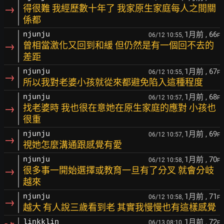
→
得很難 我經歷數十年了 我家原生家庭每人之間關
係都
1月前
, 66
njunju
06/12 10:55,
F
→
曾相當激化又回到和緩 但仍然是有一個回不去的
差距
1月前
, 67
njunju
06/12 10:55,
F
→
所以我對老婆小孩就從來都避免陷入這種程度
1月前
, 68
njunju
06/12 10:57,
F
→
找老婆時 我也很在意她在原生家庭的應對 小孩也
很重
1月前
, 69
njunju
06/12 10:57,
F
→
視她怎麼溝通跟感覺有愛
1月前
, 70
njunju
06/12 10:58,
F
→
很多事一開始選擇或教育一旦有了分叉 就會分岐
越來
1月前
, 71
njunju
06/12 10:58,
F
→
越大 有人說三歲看到老 其實我慢慢也有這樣感覺
1月前
, 72
linkklin
06/13 08:10,
F