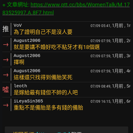
※ 文章網址: 
https://www.ptt.cc/bbs/WomenTalk/M.17
83525997.A.8F7.html
1月前
, 1
VoV
07/09 05:41,
F
推
為了證明自己不是沒人要
1月前
, 2
August2006
07/09 07:59,
F
→
就是要講不婚好吃不粘牙才有18個選
1月前
, 3
August2006
07/09 07:59,
F
→
擇啊
1月前
, 4
August2006
07/09 07:59,
F
→
這樣還只找得到備胎笑死
1月前
, 5
leoth
07/09 08:49,
F
噓
是嫁給最有錢但不帥的人吧
1月前
, 6
iLeyaSin365
07/09 16:15,
F
→
重點不是備胎是多有錢的備胎