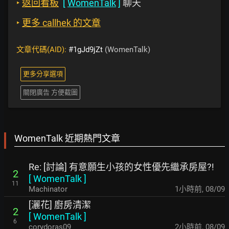
‣
返回看板
[
WomenTalk
]
聊天
‣
更多 callhek 的文章
文章代碼(AID):
#1gJd9jZt
(WomenTalk)
更多分享選項
關閉廣告 方便截圖
WomenTalk 近期熱門文章
Re: [討論] 有意願生小孩的女性優先繼承房屋?!
2
[
WomenTalk
]
11
Machinator
1小時前
,
08/09
[灑花] 廚房清潔
2
[
WomenTalk
]
6
corydoras09
2小時前
,
08/09