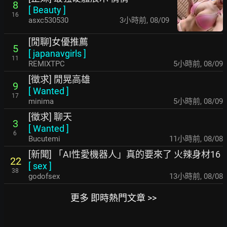
8
[
Beauty
]
16
asxc530530
3小時前
,
08/09
[閒聊]女優推薦
5
[
japanavgirls
]
11
REMIXTPC
5小時前
,
08/09
[徵求] 閒晃高雄
9
[
Wanted
]
17
minima
5小時前
,
08/09
[徵求] 聊天
3
[
Wanted
]
6
Bucutemi
11小時前
,
08/08
[新聞] 「AI性愛機器人」真的要來了 火辣身材16
22
[
sex
]
38
godofsex
13小時前
,
08/08
更多 即時熱門文章 >>