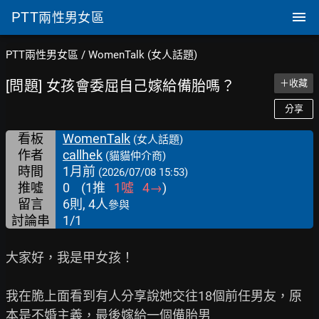
PTT
兩性男女區
PTT兩性男女區
/
WomenTalk (女人話題)
[問題] 女孩會委屈自己嫁給備胎嗎？
＋收藏
分享
看板
WomenTalk
(女人話題)
作者
callhek
(貓貓仲介商)
時間
1月前
(2026/07/08 15:53)
推噓
0
(
1
推
1
噓
4
→
)
留言
6則, 4人
參與
討論串
1/1
大家好，我是甲女孩！

我在脆上面看到有人分享說她交往18個前任男友，原
本是不婚主義，最後嫁給一個備胎男
