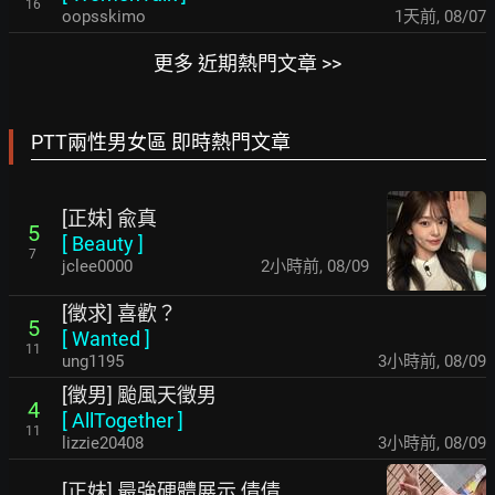
16
oopsskimo
1天前
,
08/07
更多 近期熱門文章 >>
PTT兩性男女區 即時熱門文章
[正妹] 兪真
5
[
Beauty
]
7
jclee0000
2小時前
,
08/09
[徵求] 喜歡？
5
[
Wanted
]
11
ung1195
3小時前
,
08/09
[徵男] 颱風天徵男
4
[
AllTogether
]
11
lizzie20408
3小時前
,
08/09
[正妹] 最強硬體展示 倩倩