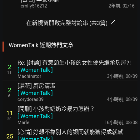
emily516212
2年前
,
02/16
open_in_new
在新視窗開啟完整討論串 (共3篇)
WomenTalk 近期熱門文章
Re: [討論] 有意願生小孩的女性優先繼承房屋?!
2
[
WomenTalk
]
11
Machinator
3小時前
,
08/09
[灑花] 廚房清潔
2
[
WomenTalk
]
6
corydoras09
4小時前
,
08/09
[閒聊] 小孩對奶奶冷暴力怎辦？
11
[
WomenTalk
]
30
Marle
16小時前
,
08/08
[心情] 好想不靠別人的認同就能獲得成就感
25
[
WomenTalk
]