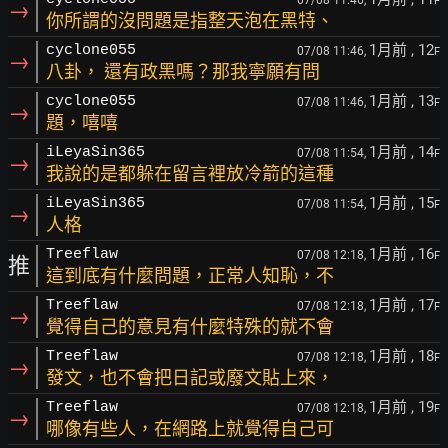
F
→
你所謂的沒問題是指整天泡在黑特、
1月前
, 12
cyclone055
07/08 11:46,
F
→
八卦， 還有政黑嗎？那我寧願有問
1月前
, 13
cyclone055
07/08 11:46,
F
→
題，嘻嘻
1月前
, 14
iLeyaSin365
07/08 11:54,
F
→
我說的是都躲在留言裡放冷箭的這種
1月前
, 15
iLeyaSin365
07/08 11:54,
F
→
人格
1月前
, 16
Treeflaw
07/08 12:18,
F
推
這到底有什麼問題，正常人知恥，不
1月前
, 17
Treeflaw
07/08 12:18,
F
→
覺得自己的意見有什麼特殊的就不會
1月前
, 18
Treeflaw
07/08 12:18,
F
→
發文，也不會把日記或廢文貼上來，
1月前
, 19
Treeflaw
07/08 12:18,
F
→
哪像有些人，在網路上就覺得自己可