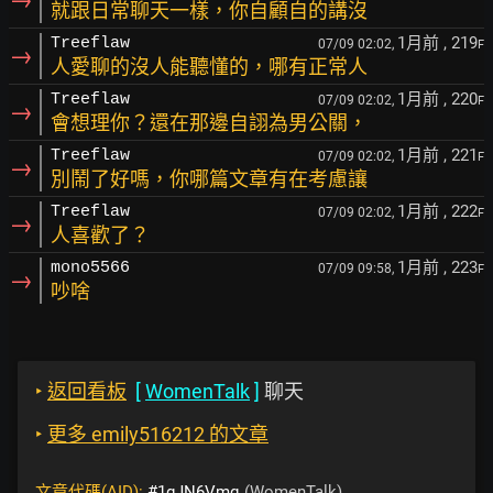
就跟日常聊天一樣，你自顧自的講沒
1月前
, 219
Treeflaw
07/09 02:02,
F
→
人愛聊的沒人能聽懂的，哪有正常人
1月前
, 220
Treeflaw
07/09 02:02,
F
→
會想理你？還在那邊自詡為男公關，
1月前
, 221
Treeflaw
07/09 02:02,
F
→
別鬧了好嗎，你哪篇文章有在考慮讓
1月前
, 222
Treeflaw
07/09 02:02,
F
→
人喜歡了？
1月前
, 223
mono5566
07/09 09:58,
F
→
吵啥
‣
返回看板
[
WomenTalk
]
聊天
‣
更多 emily516212 的文章
文章代碼(AID):
#1gJN6Vmq
(WomenTalk)