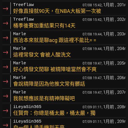
1月前
, 201
Treeflaw
07/08 15:42,
F
→
好像直接就90天，在NBA大板第一次被
1月前
, 202
Treeflaw
07/08 15:42,
F
→
桶季後賽加重結果只有14天
1月前
, 203
Marle
07/08 19:44,
F
→
西洽本來就是聊acg 跟這裡不能比= =
1月前
, 204
Marle
07/08 19:44,
F
→
這裡常發文 會被人酸洗文
1月前
, 205
Marle
07/08 19:47,
F
→
好心情發文閒聊 被精障嗆當然會不爽
1月前
, 206
Marle
07/08 19:47,
F
→
會說精障是因為他推文常有髒話
1月前
, 207
Marle
07/08 19:47,
F
→
我就想應該是有精神障礙吧
1月前
, 208
iLeyaSin365
07/09 01:11,
F
→
任賢齊：你總是桶太嚴，桶太嚴，獨
1月前
, 209
iLeyaSin365
07/09 01:11,
F
→
自一個人滑手機到天亮