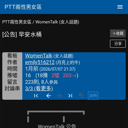
PTT
兩性男女區
PTT兩性男女區
/
WomenTalk (女人話題)
[公告] 早安水桶
＋收藏
分享
看板
WomenTalk
(女人話題)
作者
emily516212
(月亮上的牛)
時間
1月前
(2026/07/07 21:37)
推噓
16
(
18
推
2
噓
203
→
)
留言
223則, 8人
參與
討論串
3/3 (看更多)
說明
╔══════════════╗
║                            ║
                               WomenTalk 公告
