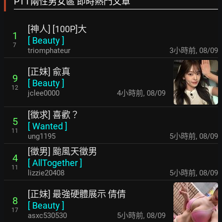
PTT兩性男女區 即時熱門文章
[神人] [100P]大
1
[
Beauty
]
7
triomphateur
3小時前
,
08/09
[正妹] 兪真
9
[
Beauty
]
12
jclee0000
4小時前
,
08/09
[徵求] 喜歡？
5
[
Wanted
]
11
ung1195
5小時前
,
08/09
[徵男] 颱風天徵男
4
[
AllTogether
]
11
lizzie20408
5小時前
,
08/09
[正妹] 最強硬體展示 倩倩
8
[
Beauty
]
17
asxc530530
5小時前
,
08/09