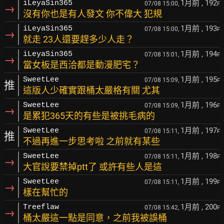
1月前
, 192
iLeyaSin365
07/08 15:00,
F
→
沒有你也是有人發文 你不偉大 犯規
1月前
, 193
iLeyaSin365
07/08 15:00,
F
→
就走 23人還要趕多少人走？
1月前
, 194
iLeyaSin365
07/08 15:01,
F
→
當女板是西洽都是動漫肥宅？
1月前
, 195
SweetLee
07/08 15:09,
F
推
這版人少確實跟桶太嚴格有關 尤其
1月前
, 196
SweetLee
07/08 15:09,
F
→
是累犯365天的有些是被挑毛病的
1月前
, 197
SweetLee
07/08 15:11,
F
推
不過再進一步思考啦 之前就有某些
1月前
, 198
SweetLee
07/08 15:11,
F
→
大官說要禁掉ptt了 或許有些人是這
1月前
, 199
SweetLee
07/08 15:11,
F
→
樣在幫忙的
1月前
, 200
Treeflaw
07/08 15:42,
F
→
桶太嚴這一點是同意，之前我被誤桶