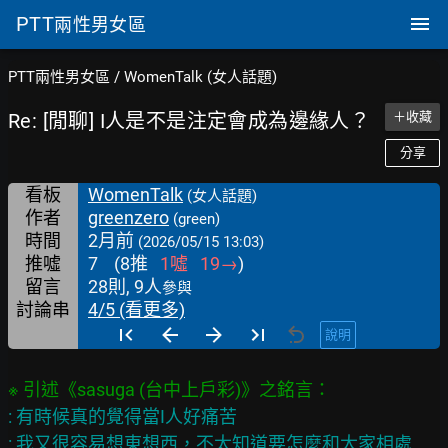
PTT
兩性男女區
PTT兩性男女區
/
WomenTalk (女人話題)
Re: [閒聊] I人是不是注定會成為邊緣人？
＋收藏
分享
看板
WomenTalk
(女人話題)
作者
greenzero
(green)
時間
2月前
(2026/05/15 13:03)
推噓
7
(
8
推
1
噓
19
→
)
留言
28則, 9人
參與
討論串
4/5 (看更多)
說明
: 有時候真的覺得當I人好痛苦

: 我又很容易想東想西，不太知道要怎麼和大家相處
