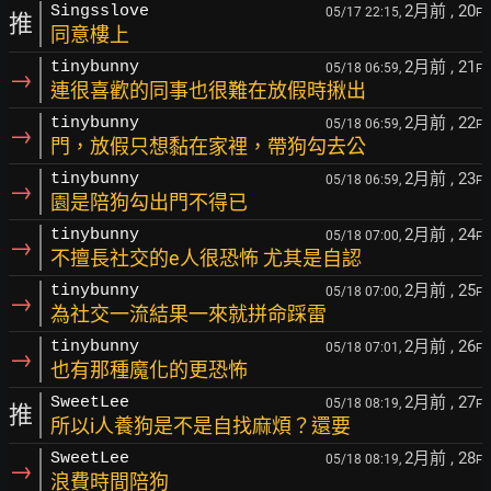
2月前
, 20
Singsslove
05/17 22:15,
F
推
同意樓上
2月前
, 21
tinybunny
05/18 06:59,
F
→
連很喜歡的同事也很難在放假時揪出
2月前
, 22
tinybunny
05/18 06:59,
F
→
門，放假只想黏在家裡，帶狗勾去公
2月前
, 23
tinybunny
05/18 06:59,
F
→
園是陪狗勾出門不得已
2月前
, 24
tinybunny
05/18 07:00,
F
→
不擅長社交的e人很恐怖 尤其是自認
2月前
, 25
tinybunny
05/18 07:00,
F
→
為社交一流結果一來就拼命踩雷
2月前
, 26
tinybunny
05/18 07:01,
F
→
也有那種魔化的更恐怖
2月前
, 27
SweetLee
05/18 08:19,
F
推
所以i人養狗是不是自找麻煩？還要
2月前
, 28
SweetLee
05/18 08:19,
F
→
浪費時間陪狗