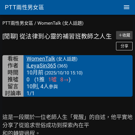
PTT
兩性男女區
PTT兩性男女區
/
WomenTalk (女人話題)
[閒聊] 從法律到心靈的補習班教師之人生
＋收藏
分享
看板
WomenTalk
(女人話題)
作者
iLeyaSin365
(365)
時間
10月前
(2025/10/10 15:10)
推噓
0
(
1
推
1
噓
8
→
)
留言
10則, 4人
參與
討論串
1/1
這是一段關於一位老師人生「覺醒」的自述，他平實地
分享了從追求世俗成功到探索內在平

和的轉變過程。
