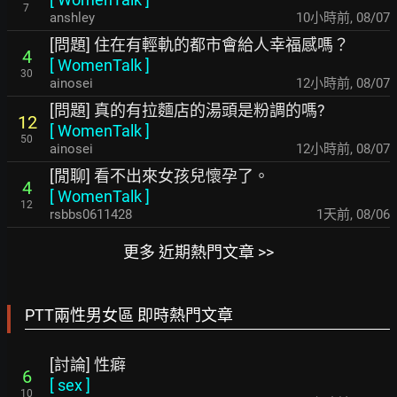
7
anshley
10小時前
,
08/07
[問題] 住在有輕軌的都市會給人幸福感嗎？
4
[
WomenTalk
]
30
ainosei
12小時前
,
08/07
[問題] 真的有拉麵店的湯頭是粉調的嗎?
12
[
WomenTalk
]
50
ainosei
12小時前
,
08/07
[閒聊] 看不出來女孩兒懷孕了。
4
[
WomenTalk
]
12
rsbbs0611428
1天前
,
08/06
更多 近期熱門文章 >>
PTT兩性男女區 即時熱門文章
[討論] 性癖
6
[
sex
]
10