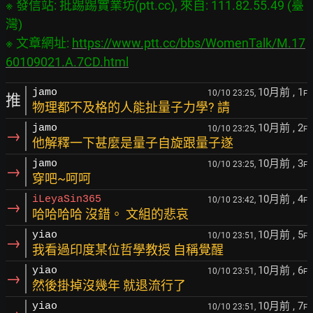
※ 發信站: 批踢踢實業坊(ptt.cc), 來自: 111.82.55.49 (臺
灣)

※ 文章網址: 
https://www.ptt.cc/bbs/WomenTalk/M.17
60109021.A.7CD.html
10月前
, 1
jamo
10/10 23:25,
F
推
物理都不及格的人能扯量子力學? 請
10月前
, 2
jamo
10/10 23:25,
F
→
他解釋一下甚麼是量子自旋跟量子遂
10月前
, 3
jamo
10/10 23:25,
F
→
穿吧~呵呵
10月前
, 4
iLeyaSin365
10/10 23:42,
F
→
哈哈哈哈 沒錯。 文組的悲哀
10月前
, 5
yiao
10/10 23:51,
F
→
我看過印度某位哲學教授 自稱覺醒
10月前
, 6
yiao
10/10 23:51,
F
→
然後掛掉沒幾年 就退流行了
10月前
, 7
yiao
10/10 23:51,
F