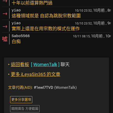
→
十年以前還算熱門過
10月前
, 8
yiao
10/10 23:52,
F
→
這種領域就是 自認為跳脫宗教範圍
10月前
, 9
yiao
10/10 23:52,
F
→
實際上還是在用宗教的模式在運作
10月前
, 10
Sabo5566
10/11 08:15,
F
噓
白痴
‣
返回看板
[
WomenTalk
]
聊天
‣
更多 iLeyaSin365 的文章
文章代碼(AID):
#1ewI7TVD
(WomenTalk)
更多分享選項
關閉廣告 方便截圖