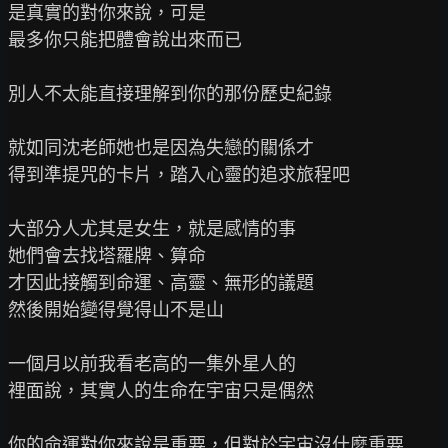
是真實的對你來說，可是

最多你只能把體會說出來而已

別人不太能直接理解到你的那份歷史紀錄

就如同沈老師她也是因為失戀的關係才

得到準提咒的卡片，踏入心靈的追求旅程吧

大部分人尤其是女生，就是感情的事

她們會去找塔羅牌、算命

才因此接觸到命運、高靈、無形的議題

然後開始變得覺得山不是山

一個月以前我看老高的一集外星人的

裡面說，其實人的生命在宇宙只是偶然

你的命運對你來說是重要，但對於宇宙沒什麼重要
