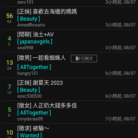
zero101
3小時前
,
08/07
[正妹] 喜歡去海邊的媽媽
56
[
Beauty
]
64
AmedRosario
3小時前
,
08/07
[閒聊] 油土+AV
4
[
japanavgirls
]
5
seal998
3小時前
,
08/07
[徵男] 一起看蜘蛛人
已刪文
13
[
AllTogether
]
24
hungry151
6小時前
,
08/07
[正妹] 謝夏天 2023
7
[
Beauty
]
13
asxc530530
6小時前
,
08/07
[徵女] 人正奶大錢多多佳
5
[
AllTogether
]
9
corydoras09
7小時前
,
08/07
[徵求] 被騙～
10
[
Wanted
]