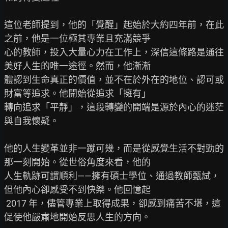
這位老師提到，他的「覺醒」起始於大約四年前，在此
之前，他是一位極其專業且充滿競爭

心的教師，投入大量心力在工作上，深信這條路是通往
美好人生的唯一途徑。然而，他漸漸

體認到生命真正的價值，並不在於外在的地位、認可或
財富等追求。他開始從追求「擁有」

轉向追求「平靜」，這段轉變的開端是源於內心的迷茫
與自我懷疑。

他的人生變革並非一蹴可幾，而是從感覺生活不對勁的
那一刻開始。從世俗角度來看，他的

人生軌跡可謂順利——擁有碩士學位、通過教師甄試，
但他內心卻感受不到快樂。他回憶起

 2017 年，儘管專業上取得成果，卻感到痛苦不堪，這
促使他嚴肅地開始反思人生的方向。
