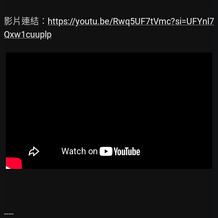
影片連結：
https://youtu.be/Rwq5UF7tVmc?si=UFYnl7
Qxw1cuuplp
----
