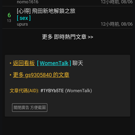
nomo1616
12小時前
,
08/06
[心得] 飛田新地解鎖之旅
6
[
sex
]
13
upurs
12小時前
,
08/06
更多 即時熱門文章 >>
‣
返回看板
[
WomenTalk
]
聊天
‣
更多 gs9305840 的文章
文章代碼(AID):
#1YBYb5TE
(WomenTalk)
關閉廣告 方便截圖