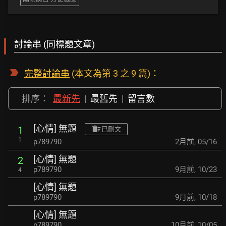
討論串 (同標題文章)
完整討論串
(本文為第 3 之 9 篇)：
排序：
最新先
|
最舊先
|
留言數
[心情] 無題
1
已刪文
1
p789790
2月前
,
05/16
[心情] 無題
2
p789790
9月前
,
10/23
4
[心情] 無題
p789790
9月前
,
10/18
[心情] 無題
p789790
10月前
,
10/05