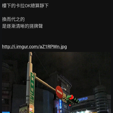
樓下的卡拉OK總算靜下

換而代之的

是逐漸清晰的搓牌聲

http://i.imgur.com/aZ1RPWn.jpg