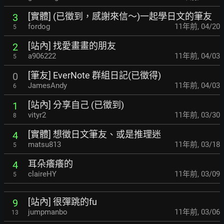
[實體] (已徵到，感謝來信～)一起學日文的筆友
3
fordog
11年前
,
04/20
5
[站內] 找愛畫畫的朋友
2
a906222
11年前
,
04/03
5
[筆友] EverNote 群組日記(已徵得)
0
JamesAndy
11年前
,
04/03
6
[站內] 分享自己 (已徵到)
1
vityr2
11年前
,
03/30
8
[實體] 想徵日文筆友、或是推理迷
4
matsu813
11年前
,
03/18
5
耳朵癢癢的
4
claireHY
11年前
,
03/09
5
[站內] 很彈跳的fu
9
jumpmanbo
11年前
,
03/06
13