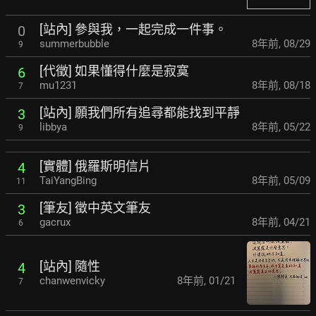
[站內] 參與我，一起完成一件事。
0
summerbubble
8年前
,
08/29
9
[代徵] 如果懂得什麼是寂寞
6
mu1231
8年前
,
08/18
7
[站內] 願我們所有追尋都能找到平靜
3
libbya
8年前
,
05/22
9
[實體] 俄羅斯明信片
4
TaiYangBing
8年前
,
05/09
11
[筆友] 徵中英文筆友
3
gacrux
8年前
,
04/21
6
[站內] 隨性
4
chanwenvicky
8年前
,
01/21
7