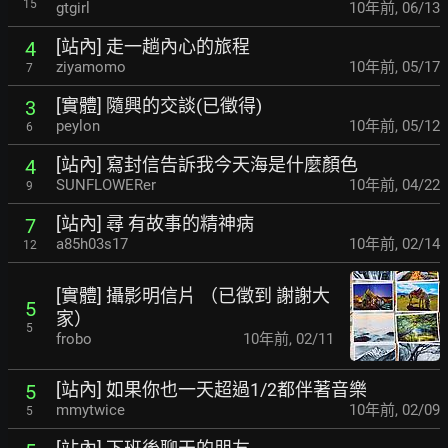
15
gtgirl
10年前
,
06/13
[站內] 走一趟內心的旅程
4
ziyamomo
10年前
,
05/17
7
[實體] 隨興的交談(已徵得)
3
peylon
10年前
,
05/12
6
[站內] 寫封信告訴我今天海是什麼顏色
4
SUNFLOWERer
10年前
,
04/22
9
[站內] 尋 有故事的精神病
7
a85h03s17
10年前
,
02/14
12
[實體] 攝影明信片 （已徵到 謝謝大
5
家）
5
frobo
10年前
,
02/11
[站內] 如果你也一天超過1/2都伴著音樂
5
mmytwice
10年前
,
02/09
5