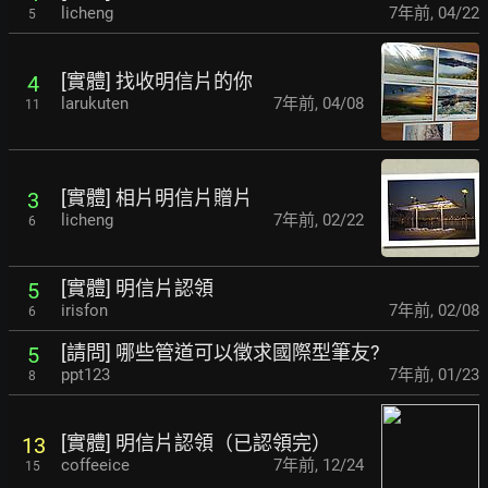
licheng
7年前
,
04/22
5
[實體] 找收明信片的你
4
larukuten
7年前
,
04/08
11
[實體] 相片明信片贈片
3
licheng
7年前
,
02/22
6
[實體] 明信片認領
5
irisfon
7年前
,
02/08
6
[請問] 哪些管道可以徵求國際型筆友?
5
ppt123
7年前
,
01/23
8
[實體] 明信片認領（已認領完）
13
coffeeice
7年前
,
12/24
15