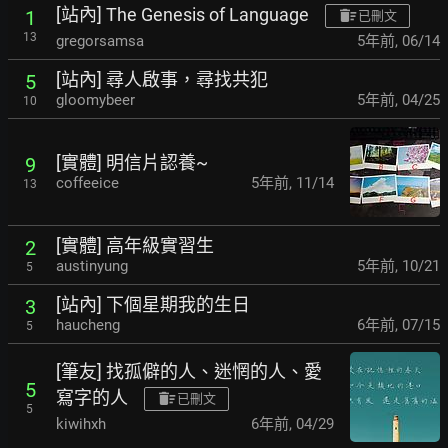
[站內] The Genesis of Language
1
已刪文
13
gregorsamsa
5年前
,
06/14
[站內] 尋人啟事，尋找共犯
5
gloomybeer
5年前
,
04/25
10
[實體] 明信片認養~
9
coffeeice
5年前
,
11/14
13
[實體] 高年級實習生
2
austinyung
5年前
,
10/21
5
[站內] 下個星期我的生日
3
haucheng
6年前
,
07/15
5
[筆友] 找孤僻的人、迷惘的人、愛
5
寫字的人
已刪文
5
kiwihxh
6年前
,
04/29