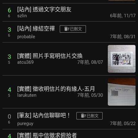
[站內] 透過文字交朋友
6
szlin
6年前
,
11/17
6
[站內] 緣結空禪
3
已刪文
6
probable
7年前
,
08/31
[實體] 照片手寫明信片交換
3
atcu369
7年前
,
08/07
5
[實體] 徵收明信片的有緣人-五月
4
larukuten
7年前
,
05/30
5
[筆友] 站內信聊聊吧！
0
已刪文
6
pureguy
7年前
,
05/22
[實體] 瓶中信徵求俯拾者
4