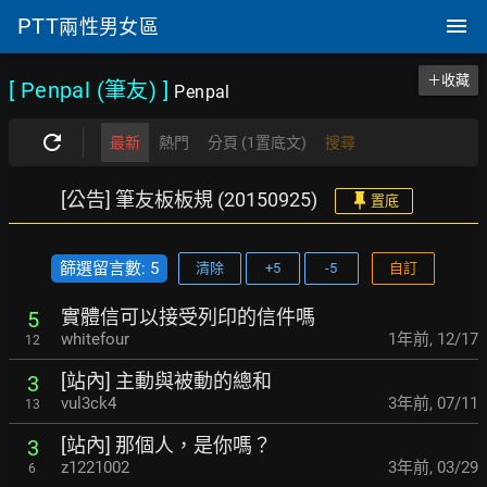
PTT
兩性男女區
＋收藏
[ Penpal (筆友)
]
Penpal
最新
熱門
分頁 (1置底文)
搜尋
[公告] 筆友板板規 (20150925)
置底
篩選留言數: 5
清除
+5
-5
自訂
實體信可以接受列印的信件嗎
5
whitefour
1年前
,
12/17
12
[站內] 主動與被動的總和
3
vul3ck4
3年前
,
07/11
13
[站內] 那個人，是你嗎？
3
z1221002
3年前
,
03/29
6