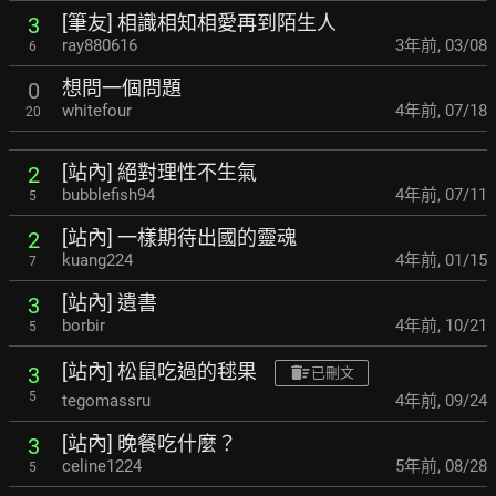
[筆友] 相識相知相愛再到陌生人
3
ray880616
3年前
,
03/08
6
想問一個問題
0
whitefour
4年前
,
07/18
20
[站內] 絕對理性不生氣
2
bubblefish94
4年前
,
07/11
5
[站內] 一樣期待出國的靈魂
2
kuang224
4年前
,
01/15
7
[站內] 遺書
3
borbir
4年前
,
10/21
5
[站內] 松鼠吃過的毬果
3
已刪文
5
tegomassru
4年前
,
09/24
[站內] 晚餐吃什麼？
3
celine1224
5年前
,
08/28
5