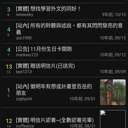
[實體] 想找學習外文的同好！
3
reneesky
9年前
,
10/13
6
[站內] 所有的聆聽與述說，都有其閃閃發亮的意
4
義
6
zixi1990
10年前
,
09/15
[公告] 11月份生日卡開跑
4
markwu123
10年前
,
09/12
7
[實體] 贈送明信片(已送完)
13
bye1213
10年前
,
09/09
13
[站內] 徵明年有想或計畫登百岳的
1
朋友
5
zzphychi
10年前
,
09/01
[實體] 明信片認養~(全數認養完畢)
12
coffeeice
10年前
,
08/31
14