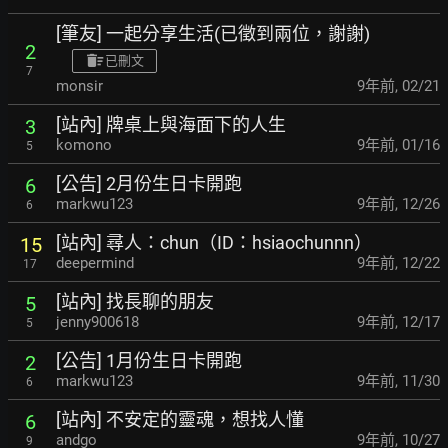
[筆友] 一起分享生活(已徵到兩位，謝謝)
2
已刪文
7
monsir
9年前
,
02/21
[站內] 牌桌上與海面下的人生
3
komono
9年前
,
01/16
5
[公告] 2月份生日卡開跑
6
markwu123
9年前
,
12/26
6
[站內] 尋人：chun（ID：hsiaochunnn）
15
deepermind
9年前
,
12/22
17
[站內] 找長聊的朋友
5
jenny900618
9年前
,
12/17
5
[公告] 1月份生日卡開跑
2
markwu123
9年前
,
11/30
6
[站內] 不安定的靈魂，想找人懂
6
andgo
9年前
,
10/27
9