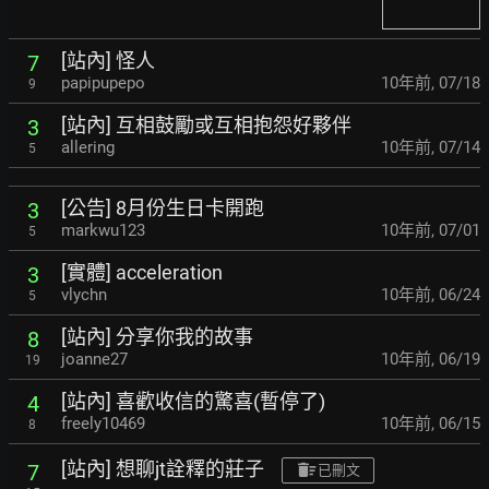
[站內] 怪人
7
papipupepo
10年前
,
07/18
9
[站內] 互相鼓勵或互相抱怨好夥伴
3
allering
10年前
,
07/14
5
[公告] 8月份生日卡開跑
3
markwu123
10年前
,
07/01
5
[實體] acceleration
3
vlychn
10年前
,
06/24
5
[站內] 分享你我的故事
8
joanne27
10年前
,
06/19
19
[站內] 喜歡收信的驚喜(暫停了)
4
freely10469
10年前
,
06/15
8
[站內] 想聊jt詮釋的莊子
7
已刪文