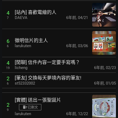
[站內] 喜歡電繪的人
4
DAEVA
6年前
,
04/21
7
徵明信片的主人
6
larukuten
6年前
,
03/06
6
[閒聊] 信件內容一定要手寫嗎？
4
licheng
6年前
,
02/23
19
[筆友] 交換每天夢境內容的筆友!
2
st52332002
6年前
,
01/05
6
[實體] 送出ㄧ張聖誕片
2
已刪文
9
larukuten
6年前
,
12/22