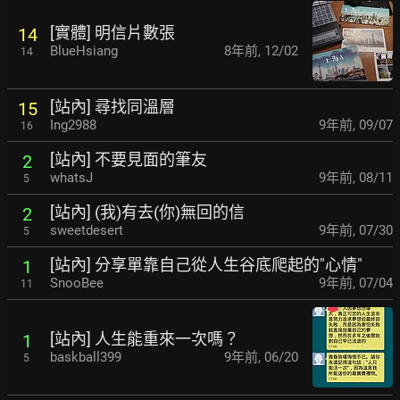
[實體] 明信片數張
14
BlueHsiang
8年前
,
12/02
14
[站內] 尋找同溫層
15
Ing2988
9年前
,
09/07
16
[站內] 不要見面的筆友
2
whatsJ
9年前
,
08/11
5
[站內] (我)有去(你)無回的信
2
sweetdesert
9年前
,
07/30
5
[站內] 分享單靠自己從人生谷底爬起的"心情"
1
SnooBee
9年前
,
07/04
11
[站內] 人生能重來一次嗎？
1
baskball399
9年前
,
06/20
5