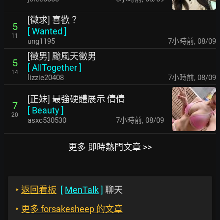
[徵求] 喜歡？
5
[
Wanted
]
11
ung1195
7小時前
,
08/09
[徵男] 颱風天徵男
5
[
AllTogether
]
14
lizzie20408
7小時前
,
08/09
[正妹] 最強硬體展示 倩倩
7
[
Beauty
]
20
asxc530530
7小時前
,
08/09
更多 即時熱門文章 >>
‣
返回看板
[
MenTalk
]
聊天
‣
更多 forsakesheep 的文章