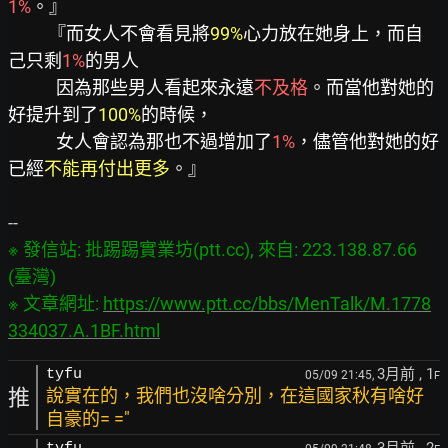
1%
。』

          『而女人不會看見將
99%
心力放在她身上，而自
己只剩
1%
的男人

            因為那些男人看起來永遠
不及格
。而當他對她的
好提升到了
100%
的時候，

            女人會認為那也不過增加了
1%
，儘管他對她的好
已經
不能再付出更多
。』
※ 發信站: 批踢踢實業坊(ptt.cc), 來自: 223.138.87.66 
(臺灣)

※ 文章網址: 
https://www.ptt.cc/bbs/MenTalk/M.1778
334037.A.1BF.html
3月前
, 1
tyfu
05/09 21:45,
F
推
說實在的，我們也沒啥分別，在這國家秋有啥好
自豪的= ="