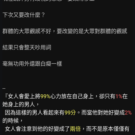
下次又要改什麼？

群體的大眾觀感不好，要改變的是大眾對群體的觀感

結果只會整天吵用詞

毫無功用外還跟白癡一樣

『女人會愛上將
99%
心力放在自己身上，卻只有
1%
在
她身上的男人，

  因為這樣的男人看起來有
99分
。而當他對她好變成
2%
的時候，

  女人會注意到他的好變成了
兩倍
，而不是原本僅僅有