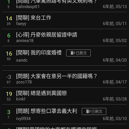
[問題] 汽車駕照路考有英文規則嗎？
1
kalindasptt1
6年前
,
05/13
5
[閒聊] 來台工作
14
faeyy
6年前
,
05/11
39
[心得] 丹麥依親居留證申請
6
anniea18
6年前
,
05/02
8
[閒聊] 我的印度婚禮
16
已刪文
50
sandc
6年前
,
04/20
[問題] 大家會在意另一半的國籍嗎？
-3
zoro178
6年前
,
04/17
97
[閒聊] 總是遇到異國戀
19
kinkl
6年前
,
03/28
53
[問題] 想寄些口罩去義大利
3
已刪文
7
ivy0934
6年前
,
03/10