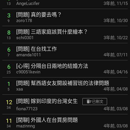
AngeLucifer
3年前
,
11/15
13
[問題] 真的要去嗎？
3
zoro178
3年前
,
10/30
9
[問題] 三語家庭該買什麼繪本？
8
schi0301
3年前
,
10/22
13
[問題] 在台找工作
6
amanda1011
4年前
,
07/11
7
[心得] 分隔台日兩地的結婚方法
6
c90051kevin
4年前
,
04/16
25
[問題] 幫西語女友開設補習班的法律問題
1
xaa
4年前
,
04/08
5
[問題] 嫁到印度的台灣女生
12
已刪文
34
fiona77123
4年前
,
03/08
[閒聊] 外國人在台買房問題
11
mazinnng
4年前
,
03/08
34