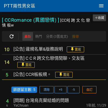
PTT
兩性男女區
＋收藏
[ CCRomance (異國戀情)
]
[CCR] 跨 文 化 戀
情 板w
最新
熱門
分頁 (3置底文)
搜尋
[公告] 違規名單&版務說明
10
置底
[公告] C C R 跨文化戀情閒聊、交友區
14
置底
[公告] CCR板板規。
5
置底
篩選留言數: 5
清除
+5
-5
自訂
[問題] 台灣烏克蘭結婚的問題
4
YaChiuan
1年前
,
11/29
6