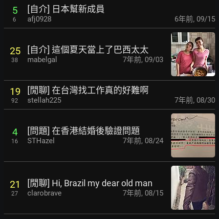
[自介] 日本幫新成員
5
afj0928
6年前
,
09/15
6
[自介] 這個夏天當上了巴西太太
25
mabelgal
7年前
,
09/03
38
[閒聊] 在台灣找工作真的好難啊
19
stellah225
7年前
,
08/30
92
[問題] 在香港結婚後驗證問題
4
STHazel
7年前
,
08/24
16
[閒聊] Hi, Brazil my dear old man
21
clarobrave
7年前
,
08/15
27