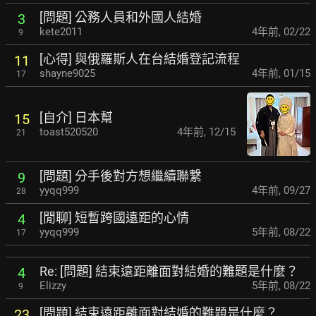
[問題] 公務人員和外國人結婚
3
kete2011
4年前
,
02/22
9
[心得] 與俄羅斯人在台結婚登記流程
11
shayne9025
4年前
,
01/15
17
[自介] 日本幫
15
toast520520
4年前
,
12/15
21
[問題] 分手後對方想繼續聯繫
9
yyqq999
4年前
,
09/27
28
[閒聊] 短暫跨國遠距的心情
4
yyqq999
5年前
,
08/22
17
Re: [問題] 結束遠距離面對結婚的難題是什麼？
4
Elizzy
5年前
,
08/22
9
[問題] 結束遠距離面對結婚的難題是什麼？
23