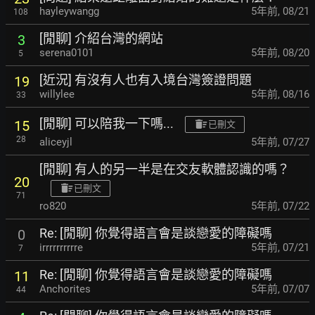
hayleywangg
5年前
,
08/21
108
[閒聊] 介紹台灣的網站
3
serena0101
5年前
,
08/20
5
[近況] 有沒有人也有入境台灣簽證問題
19
willylee
5年前
,
08/16
33
[閒聊] 可以陪我一下嗎...
15
已刪文
28
aliceyjl
5年前
,
07/27
[閒聊] 有人的另一半是在交友軟體認識的嗎？
20
已刪文
71
ro820
5年前
,
07/22
Re: [閒聊] 你覺得語言會是談戀愛的障礙嗎
0
irrrrrrrrrre
5年前
,
07/21
7
Re: [閒聊] 你覺得語言會是談戀愛的障礙嗎
11
Anchorites
5年前
,
07/07
44