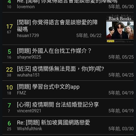
Re: [閒聊] 你覺得語言會是談戀愛的障礙嗎
4
lovemon
5年前
,
06/30
10
[閒聊] 你覺得語言會是談戀愛的障
17
礙嗎
67
hsuan1739
5年前
,
06/22
[問題] 外國人在台找工作媒介？
5
shayne9025
5年前
,
05/25
16
[近況] 疫情關係無法見面，你(妳)呢?
22
wuhaha151
5年前
,
04/25
38
[問題] 學習台式中文的app
10
FMZ
5年前
,
04/19
18
[心得] 疫情期間 台法結婚登記分享
7
vincent0921
5年前
,
04/19
7
Re: [問題] 新加坡異國網路戀愛
6
Wishfulthink
5年前
,
03/30
25