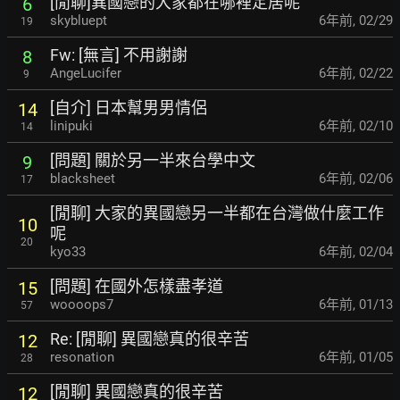
[閒聊]異國戀的大家都在哪裡定居呢
6
skybluept
6年前
,
02/29
19
Fw: [無言] 不用謝謝
8
AngeLucifer
6年前
,
02/22
9
[自介] 日本幫男男情侶
14
linipuki
6年前
,
02/10
14
[問題] 關於另一半來台學中文
9
blacksheet
6年前
,
02/06
17
[閒聊] 大家的異國戀另一半都在台灣做什麼工作
10
呢
20
kyo33
6年前
,
02/04
[問題] 在國外怎樣盡孝道
15
woooops7
6年前
,
01/13
57
Re: [閒聊] 異國戀真的很辛苦
12
resonation
6年前
,
01/05
28
[閒聊] 異國戀真的很辛苦
12