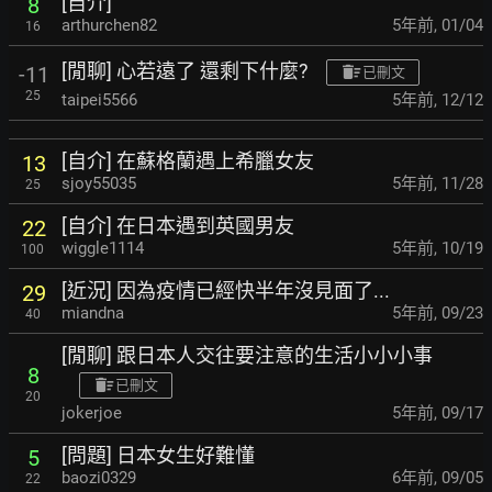
[自介]
8
arthurchen82
5年前
,
01/04
16
[閒聊] 心若遠了 還剩下什麼?
-11
已刪文
25
taipei5566
5年前
,
12/12
[自介] 在蘇格蘭遇上希臘女友
13
sjoy55035
5年前
,
11/28
25
[自介] 在日本遇到英國男友
22
wiggle1114
5年前
,
10/19
100
[近況] 因為疫情已經快半年沒見面了...
29
miandna
5年前
,
09/23
40
[閒聊] 跟日本人交往要注意的生活小小小事
8
已刪文
20
jokerjoe
5年前
,
09/17
[問題] 日本女生好難懂
5
baozi0329
6年前
,
09/05
22