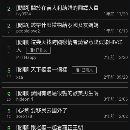
[問題] 關於在義大利結婚的翻譯人員
2
ivy0934
1年前
,
11/20
5
[問題] 該帶什麼禮物給泰國女友媽媽
2
peoplelove2
1年前
,
10/18
8
[閒聊] 這幾天找跨國戀情者請留意疑似染HIV洋
1
人
已刪文
6
PTTHappy
2年前
,
12/30
[閒聊] 天下婆婆一個樣
5
已刪文
18
xaa
2年前
,
09/20
[閒聊] 請問有遇過很黏的歐美男生嗎
9
hideonirl
3年前
,
12/06
20
[心得] 要移民去國外了
5
zoro178
3年前
,
12/02
12
[閒聊] 跟老婆一起看雍正王朝
8