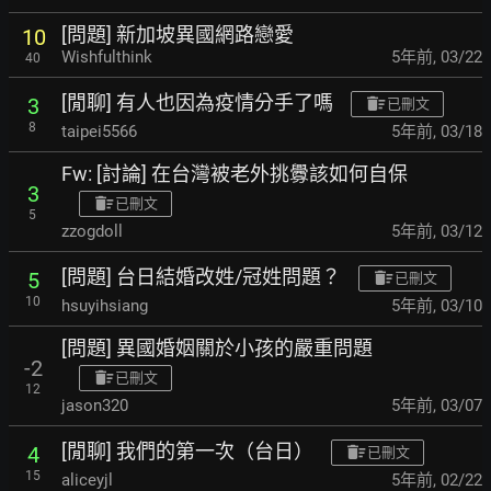
[問題] 新加坡異國網路戀愛
10
Wishfulthink
5年前
,
03/22
40
[閒聊] 有人也因為疫情分手了嗎
3
已刪文
8
taipei5566
5年前
,
03/18
Fw: [討論] 在台灣被老外挑釁該如何自保
3
已刪文
5
zzogdoll
5年前
,
03/12
[問題] 台日結婚改姓/冠姓問題？
5
已刪文
10
hsuyihsiang
5年前
,
03/10
[問題] 異國婚姻關於小孩的嚴重問題
-2
已刪文
12
jason320
5年前
,
03/07
[閒聊] 我們的第一次（台日）
4
已刪文
15
aliceyjl
5年前
,
02/22