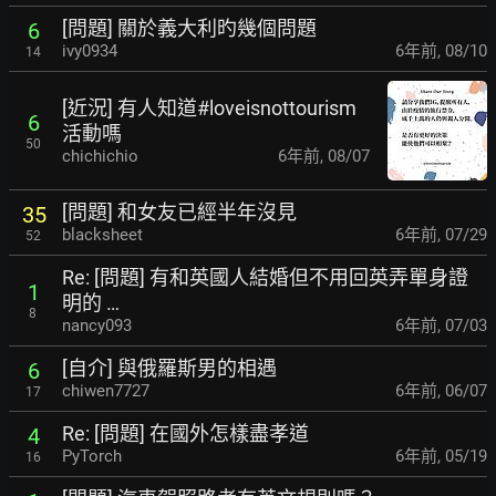
[問題] 關於義大利旳幾個問題
6
ivy0934
6年前
,
08/10
14
[近況] 有人知道#loveisnottourism
6
活動嗎
50
chichichio
6年前
,
08/07
[問題] 和女友已經半年沒見
35
blacksheet
6年前
,
07/29
52
Re: [問題] 有和英國人結婚但不用回英弄單身證
1
明的 …
8
nancy093
6年前
,
07/03
[自介] 與俄羅斯男的相遇
6
chiwen7727
6年前
,
06/07
17
Re: [問題] 在國外怎樣盡孝道
4
PyTorch
6年前
,
05/19
16