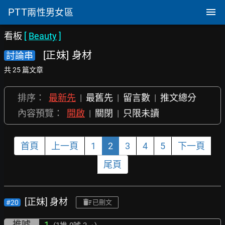
PTT
兩性男女區
看板
[
Beauty
]
[正妹] 身材
討論串
共 25 篇文章
排序：
最新先
|
最舊先
|
留言數
|
推文總分
內容預覽：
開啟
|
關閉
|
只限未讀
首頁
上一頁
1
2
3
4
5
下一頁
尾頁
[正妹] 身材
#20
已刪文
推噓
1