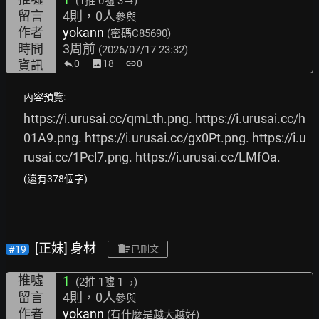
(1推
0噓 3→
)
留言
4則，0人
參與
作者
yokann
(密碼C85690)
時間
3周前
(2026/07/17 23:32)
資訊
0
image
18
link
0
內容預覽:
https://i.urusai.cc/qmLth.png.
https://i.urusai.cc/h
01A9.png.
https://i.urusai.cc/gx0Pt.png.
https://i.u
rusai.cc/1Pcl7.png.
https://i.urusai.cc/LMfOa.
(還有378個字)
[正妹] 身材
#19
已刪文
推噓
1
(2推
1噓 1→
)
留言
4則，0人
參與
作者
yokann
(有什麼是越大越好)