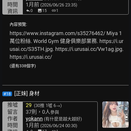
時間
1月前
(2026/06/26 23:35)
資訊
0
image
15
link
1
內容預覽:
https://www.instagram.com/s35276462/
 Miya 1
萬位粉絲. World Gym 健身俱樂部業務. 
https://i.ur
usai.cc/S35TH.jpg.
https://i.urusai.cc/Vw1ag.jpg.
https://i.urusai.cc/
(還有338個字)
[正妹] 身材
#18
推噓
29
(30推
1噓 6→
)
留言
37則，0人
參與
作者
yokann
(有什麼是越大越好)
時間
1月前
(2026/06/24 00:30)