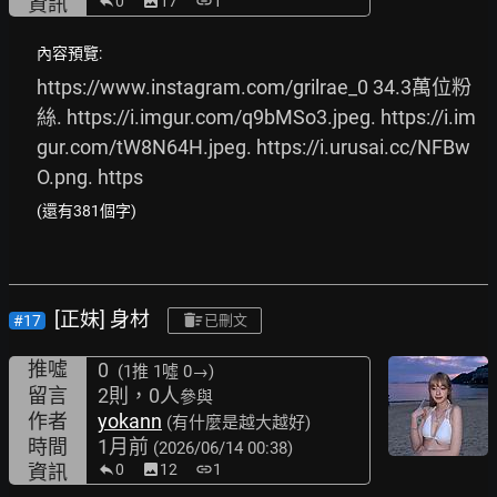
資訊
0
image
17
link
1
內容預覽:
https://www.instagram.com/grilrae_0
 34.3萬位粉
絲. 
https://i.imgur.com/q9bMSo3.jpeg.
https://i.im
gur.com/tW8N64H.jpeg.
https://i.urusai.cc/NFBw
O.png.
 https
(還有381個字)
[正妹] 身材
#17
已刪文
推噓
0
(1推
1噓 0→
)
留言
2則，0人
參與
作者
yokann
(有什麼是越大越好)
時間
1月前
(2026/06/14 00:38)
資訊
0
image
12
link
1