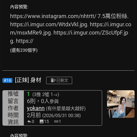
內容預覽:
https://www.instagram.com/nhtrtt/
 7.5萬位粉絲. 
https://i.imgur.com/WtdxVkl.jpg.
https://i.imgur.co
m/msxMRe9.jpg.
https://i.imgur.com/ZScUfpF.jp
g.
 https://
(還有230個字)
[正妹] 身材
#16
已刪文
推噓
1
(3推
2噓 1→
)
留言
6則，0人
參與
作者
yokann
(有什麼是越大越好)
時間
2月前
(2026/05/31 00:38)
資訊
0
image
15
link
1
內容預覽: