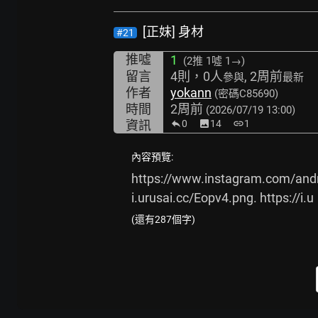
[正妹] 身材
#21
推噓
1
(2推
1噓 1→
)
留言
4則，0人
, 2周前
參與
最新
作者
yokann
(密碼C85690)
時間
2周前
(2026/07/19 13:00)
資訊
0
image
14
link
1
內容預覽:
https://www.instagram.com/and
i.urusai.cc/Eopv4.png.
https://i.u
(還有287個字)