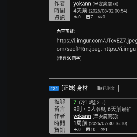
作者
yokann
(早安魔關羽)
時間
4天前
(2026/08/02 00:54)
資訊
0
image
7
link
0
內容預覽:
https://i.imgur.com/JTcvEZ7.jpeg
om/secfPRm.jpeg.
https://i.imgu
(還有50個字)
[正妹] 身材
#24
已刪文
推噓
7
(7推
0噓 2→
)
留言
9則，0人
, 6天前
參與
最新
作者
yokann
(早安魔關羽)
時間
1周前
(2026/07/30 16:10)
資訊
0
image
10
link
1