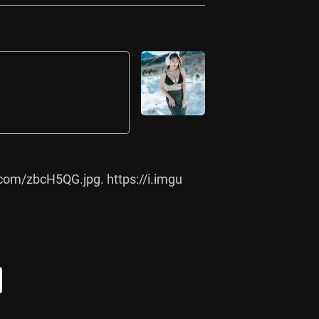
r.com/zbcH5QG.jpg.
https://i.imgu