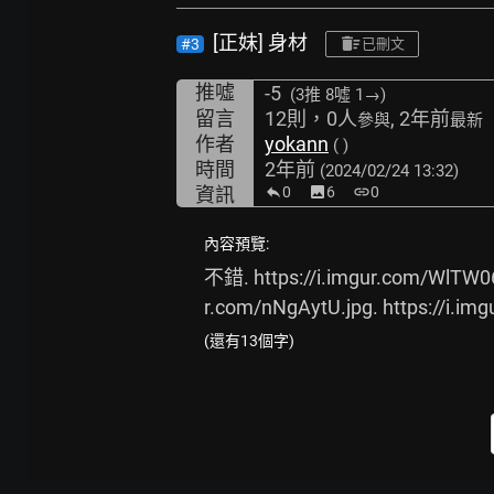
[正妹] 身材
#3
已刪文
推噓
-5
(3推
8噓 1→
)
留言
12則，0人
, 2年前
參與
最新
作者
yokann
( )
時間
2年前
(2024/02/24 13:32)
資訊
0
image
6
link
0
內容預覽:
不錯. 
https://i.imgur.com/WlTW0
r.com/nNgAytU.jpg.
https://i.img
(還有13個字)