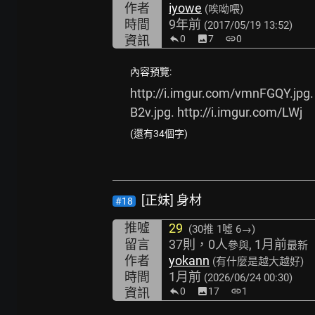
作者
iyowe
(唉呦喂)
時間
9年前
(2017/05/19 13:52)
資訊
0
image
7
link
0
內容預覽:
http://i.imgur.com/vmnFGQY.jpg.
B2v.jpg.
http://i.imgur.com/LWj
(還有34個字)
[正妹] 身材
#18
推噓
29
(30推
1噓 6→
)
留言
37則，0人
, 1月前
參與
最新
作者
yokann
(有什麼是越大越好)
時間
1月前
(2026/06/24 00:30)
資訊
0
image
17
link
1