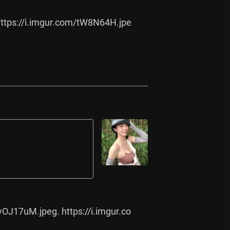
ttps://i.imgur.com/tW8N64H.jpe
/vOJ17uM.jpeg.
https://i.imgur.co