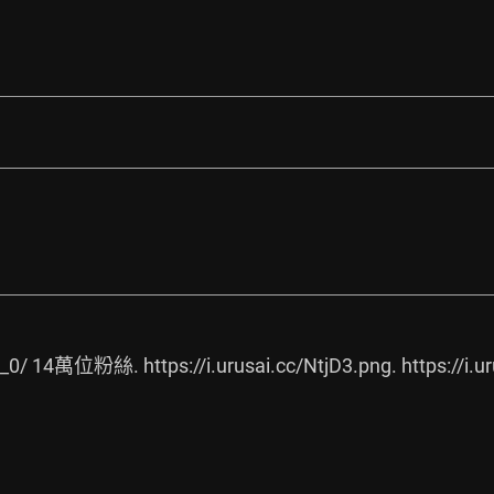
_0/
 14萬位粉絲. 
https://i.urusai.cc/NtjD3.png.
https://i.