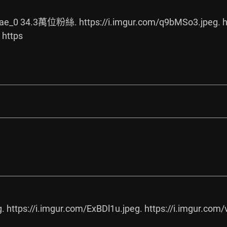
rae_0
 34.3萬位粉絲. 
https://i.imgur.com/q9bMSo3.jpeg.
h
 https
g.
https://i.imgur.com/ExBDl1u.jpeg.
https://i.imgur.com