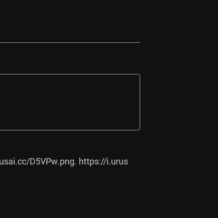
urusai.cc/D5VPw.png.
https://i.urus