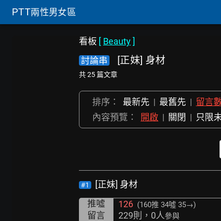
PTT
兩性男女區
看板
[
Beauty
]
[正妹] 身材
討論串
共 25 篇文章
排序：
最新先
|
最舊先
|
留言
內容預覽：
開啟
|
關閉
|
只限
[正妹] 身材
#1
推噓
126
(160推
34噓 35→
)
留言
229則，0人
參與