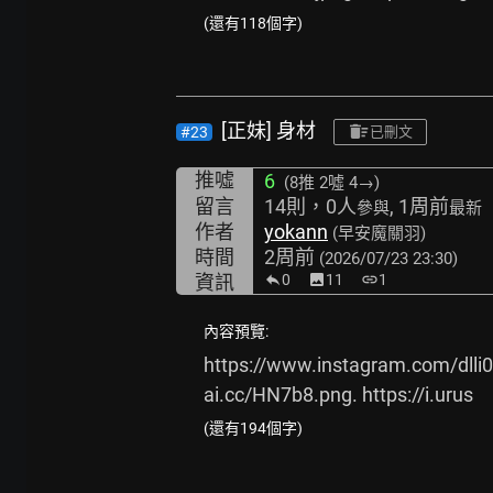
(還有118個字)
[正妹] 身材
#23
已刪文
推噓
6
(8推
2噓 4→
)
留言
14則，0人
, 1周前
參與
最新
作者
yokann
(早安魔關羽)
時間
2周前
(2026/07/23 23:30)
資訊
0
image
11
link
1
內容預覽:
https://www.instagram.com/dlli0
ai.cc/HN7b8.png.
https://i.urus
(還有194個字)