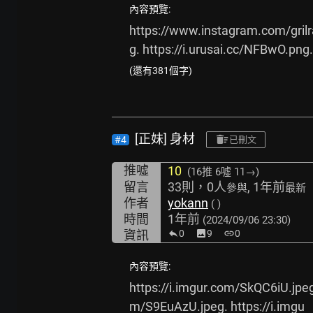
內容預覽:
https://www.instagram.com/gril
g.
https://i.urusai.cc/NFBwO.png.
(還有381個字)
[正妹] 身材
#4
已刪文
推噓
10
(16推
6噓 11→
)
留言
33則，0人
, 1年前
參與
最新
作者
yokann
( )
時間
1年前
(2024/09/06 23:30)
資訊
0
image
9
link
0
內容預覽:
https://i.imgur.com/SkQC6iU.jpe
m/S9EuAzU.jpeg.
https://i.imgu