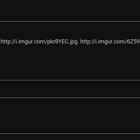
http://i.imgur.com/pkr8YEC.jpg.
http://i.imgur.com/6Z59