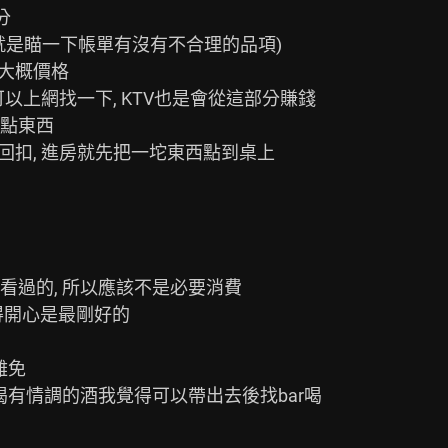


是瞄一下帳單有沒有不合理的品項)

大概價格

以上網找一下, KTV也是會從這部分賺錢

點東西

回扣, 進房就先把一坨東西點到桌上

過的, 所以應該不是必要消費

開心是最剛好的

免
