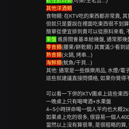
軟性飲料類
其他洋酒類
食物類: 在KTV吃的東西都非常貴, 
但就只是要說在裡面吃東西很不划算,
果盤
零食類
熟食類
海鮮類
(魷魚/干貝...)

其他: 通常是一些娛樂用品, 水煙/電子
這些就建議直接問價格, 如果你覺得
可以看一下併的KTV團桌上這些東西
一晚桌上只有喝啤酒+水果盤

4~5小時拼命喝一個人平均也大概2xxW~
如果桌上吃的很多, 很容易一個人400~
當然以上沒有算很準, 是很粗略的算,