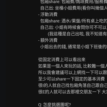
  包廂share: 包廂費/媽咪費用/服務費

  自己出: 坐檯小姐費用(看你叫幾個人 坐多久)

- 浮動消費

  包廂share: 酒水/果盤/所有桌上吃的東西還有餐巾紙等

  自己出: 小姐有時候會問你可不可以買東西, 電子菸/口香糖那種

          (我這種是自己出啦, 我不知道有沒有人會記房帳讓大家share的==)

- 額外消費

  小姐出去的錢, 通常是小姐下班後的時間, 也是依照KTV而有不同價格

從固定消費上可以看出來

如果是一個人來玩的話, 比較難一個人
所以我會建議可以上網找一下可以跟別
至少可以share一下固定的基本消費

很I的人就自己找包廂角落自己跟自
很E的人就可以去那裡交朋友一下 大
Q: 怎麼挑選團呢?
