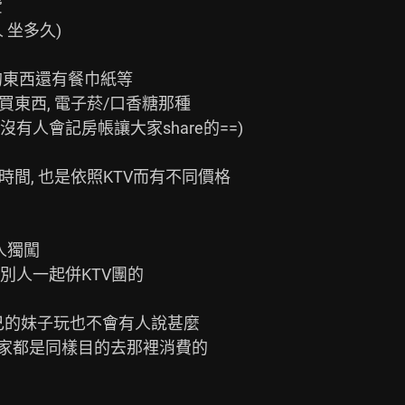
獨闖

人一起併KTV團的

己的妹子玩也不會有人說甚麼

家都是同樣目的去那裡消費的
