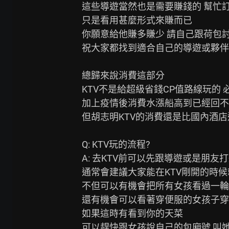
這些導遊當然也是需要賺錢的 幫忙訂
只是看用甚麼形式來賺而已

你願意給他賺多賺少 請自己跟荷包討
祝大家都找到適合自己的導遊或夥伴

總歸來說消費這部分

KTV不是給超級省錢CP值路線玩的 
加上疫情後消費水漲船高到已經回不
但胡志明KTV的消費還是比國內酒店
Q: KTV玩的流程?

A: 去KTV前可以先跟導遊或是朋友打
通常會建議大家能在KTV剛開的時候
不但可以有機會把所有女孩看過一輪

還有機會可以看著穿便服的女孩子穿
如果這時有看到你的天菜

可以趕快跟女孩說自己的包廂號 叫