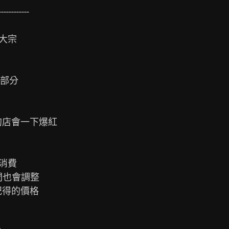
-----------

大宗

部分

店會一下爆紅

消費

間也會調整

得的價格
