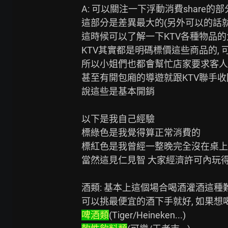
A: 可以關注一下浮動消費share的部分
這部分是差異最大的(另外可以的話就
這時候可以了解一下KTV各種物品的
KTV其實都是明碼標價這些商品的, 可
所以小姐們也都會幫忙店家要求客人
甚至有開包廂的導遊就跟KTV聯手收
說這些是基本開銷

以下是我自己經驗

標綠色是我覺得算正常消費的

標紅色是我曾經一整晚完全沒在桌上看
當然這見仁見智 大家經濟許可內玩得
酒類: 基本上這個場合喝酒灌酒這種難
啤酒類