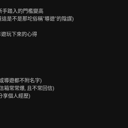
新手踏入的門檻變高

這是不是那坨俗稱"導遊"的陰謀)

年遊玩下來的心得

或導遊都不附名字)

箱常常爆, 且不常回信)

享個人經歷)
