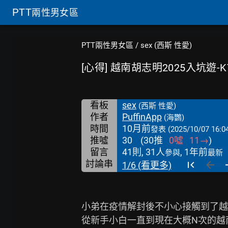
PTT
兩性男女區
PTT兩性男女區
/
sex (西斯 性愛)
[心得] 越南胡志明2025入坑遊-
看板
sex
(西斯 性愛)
作者
PuffinApp
(海鸚)
時間
10月前
發表
(2025/10/07 16:0
推噓
30
(
30
推
0
噓
11
→
)
留言
41則, 31人
, 1年前
參與
最新
討論串
1/6 (看更多)
小弟在疫情解封後不小心接觸到了越
從新手小白一直到現在大概N次的越南