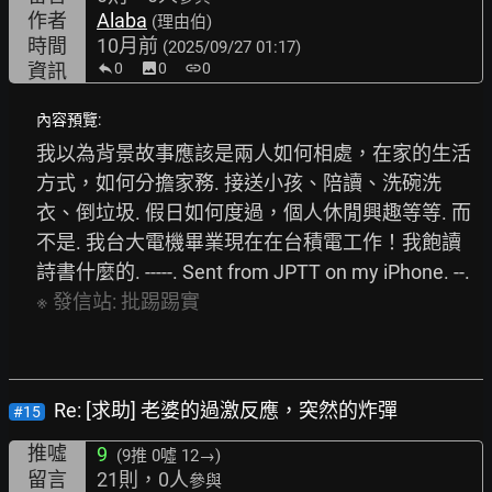
作者
Alaba
(理由伯)
時間
10月前
(2025/09/27 01:17)
資訊
0
image
0
link
0
內容預覽:
我以為背景故事應該是兩人如何相處，在家的生活
方式，如何分擔家務. 接送小孩、陪讀、洗碗洗
衣、倒垃圾. 假日如何度過，個人休閒興趣等等. 而
不是. 我台大電機畢業現在在台積電工作！我飽讀
詩書什麼的. -----. Sent from JPTT on my iPhone. --. 
※
發信站:
批踢踢實
Re: [求助] 老婆的過激反應，突然的炸彈
#15
推噓
9
(9推
0噓 12→
)
留言
21則，0人
參與