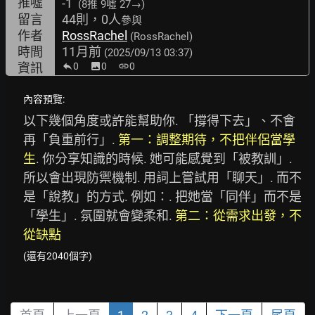
推噓
-1
(8推
9噓 27→
)
留言
44則，0人
參與
作者
RossRachel
(RossRachel)
時間
11月前
(2025/09/13 03:37)
資訊
0
image
0
link
0
內容預覽:
以下幾個角度或許能幫助你. 「撐得下去」、不會
再「負重前行」. 
第一：調整期待，不把伴侶當學
生
. 你分享知識的時候. 她可能感覺到「被教訓」. 
所以會出現防禦機制. 用詞上嘗試用「聊天」. 而不
是「說教」的方式. 例如：. 把她當「同伴」而不是
「學生」. 氛圍就會變柔和. 
第二：從需求出發，不
從缺點
(還有2040個字)