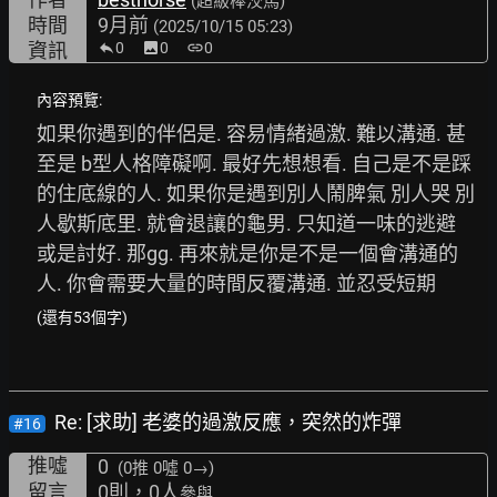
(超級棒洨馬)
時間
9月前
(2025/10/15 05:23)
資訊
0
image
0
link
0
內容預覽:
如果你遇到的伴侶是. 容易情緒過激. 難以溝通. 甚
至是 b型人格障礙啊. 最好先想想看. 自己是不是踩
的住底線的人. 如果你是遇到別人鬧脾氣 別人哭 別
人歇斯底里. 就會退讓的龜男. 只知道一味的逃避 
或是討好. 那gg. 再來就是你是不是一個會溝通的
人. 你會需要大量的時間反覆溝通. 並忍受短期
(還有53個字)
Re: [求助] 老婆的過激反應，突然的炸彈
#16
推噓
0
(0推
0噓 0→
)
留言
0則，0人
參與