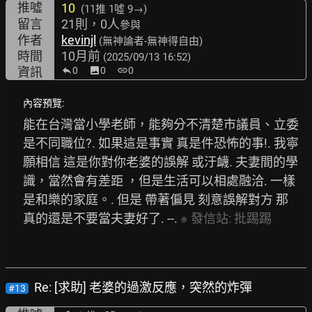
推噓
10
(11推
1噓 9→
)
留言
21則，0人
參與
作者
kevinjl
(無神論者-無神得自由)
時間
10月前
(2025/09/13 16:52)
資訊
0
image
0
link
0
內容預覽:
能在台灣當小學老師，能夠分不清楚市議員、立委
是不同職位?. 如果這是事實 真是件恐怖的事!. 我寧
願相信 這是你對你老婆的誤解 或汙衊. 夫妻間的學
識，當然會有差距 ，但是生活可以相處融洽. 一樣
是和樂的家庭。. 但是 帶著偏見 刻意誤解對方 那
真的還是不要當夫妻好了. --. 
※
發信站:
批踢踢
Re: [求助] 老婆的過激反應，突然的炸彈
#13