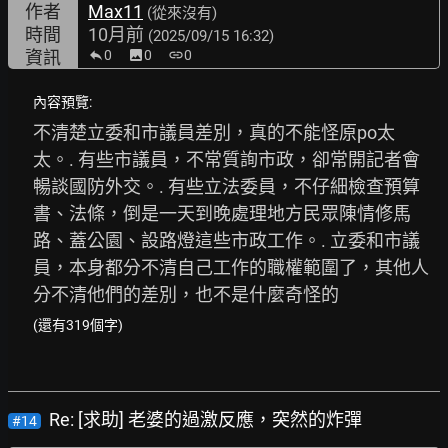
作者
Max11
(從來沒有)
時間
10月前
(2025/09/15 16:32)
資訊
0
image
0
link
0
內容預覽:
不清楚立委和市議員差別，真的不能怪原po太
太。. 有些市議員，不常質詢市政，卻常開記者會
暢談國防外交。. 有些立法委員，不仔細檢查預算
書、法條，倒是一天到晚處理地方民眾陳情修馬
路、蓋公園、設路燈這些市政工作。. 立委和市議
員，本身都分不清自己工作的職權範圍了，其他人
分不清他們的差別，也不是什麼奇怪的
(還有319個字)
Re: [求助] 老婆的過激反應，突然的炸彈
#14