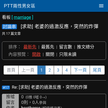
PTT
兩性男女區
看板
[
marriage
]
[求助] 老婆的過激反應，突然的炸彈
討論串
共 17 篇文章
排序：
最新先
|
最舊先
|
留言數
|
推文總分
內容預覽：
開啟
|
關閉
|
只限未讀
首頁
上一頁
1
2
3
4
下一頁
尾頁
Re: [求助] 老婆的過激反應，突然的炸彈
#17
推噓
0
(0推
0噓 0→
)
留言
0則，0人
參與
作者
besthorse