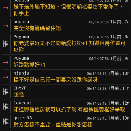
1月前
, 6
pocata
06/14 07:35,
F
→
是不是外遇不知道，但很明顯老婆也不愛你了，
你手上
1月前
, 7
pocata
06/14 07:35,
F
→
完全沒有籌碼留住她
1月前
, 8
Puyuma
06/14 07:56,
F
推
你老婆最近是不是開始愛打扮+1 知道租房位置可
以附
1月前
, 9
Puyuma
06/14 07:56,
F
→
近蹲點抓奸+1
1月前
, 10
njunju
06/14 08:12,
F
→
搞不好是自己買一間套房沒跟你講呀
1月前
, 11
CHYYP
06/14 08:28,
F
推
超怪
1月前
, 12
lovecut
06/14 08:43,
F
推
知道哪裡租房就可以抓了啊 有證據撫養權好爭取
1月前
, 13
quiet93
06/14 08:45,
F
推
對方怎樣不重要，重點是你想怎樣