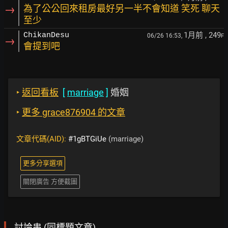
→
為了公公回來租房最好另一半不會知道 笑死 聊天
至少
1月前
, 249
ChikanDesu
06/26 16:53,
F
→
會提到吧
‣
返回看板
[
marriage
]
婚姻
‣
更多 grace876904 的文章
文章代碼(AID):
#1gBTGiUe
(marriage)
更多分享選項
關閉廣告 方便截圖
討論串 (同標題文章)