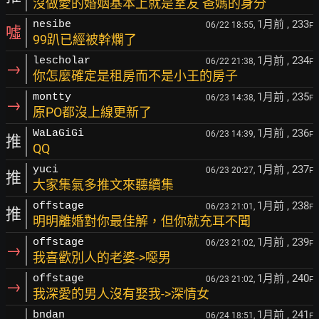
沒做愛的婚姻基本上就是室友 爸媽的身分
1月前
, 233
nesibe
06/22 18:55,
F
噓
99趴已經被幹爛了
1月前
, 234
lescholar
06/22 21:38,
F
→
你怎麼確定是租房而不是小王的房子
1月前
, 235
montty
06/23 14:38,
F
→
原PO都沒上線更新了
1月前
, 236
WaLaGiGi
06/23 14:39,
F
推
QQ
1月前
, 237
yuci
06/23 20:27,
F
推
大家集氣多推文來聽續集
1月前
, 238
offstage
06/23 21:01,
F
推
明明離婚對你最佳解，但你就充耳不聞
1月前
, 239
offstage
06/23 21:02,
F
→
我喜歡別人的老婆->噁男
1月前
, 240
offstage
06/23 21:02,
F
→
我深愛的男人沒有娶我->深情女
1月前
, 241
bndan
06/24 18:51,
F