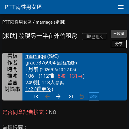
PTT
兩性男女區
PTT兩性男女區
/
marriage (婚姻)
＋收藏
[求助] 發現另一半在外偷租房
已刪文
分享
看板
marriage
(婚姻)
作者
grace876904
(絲絲嘶嘶)
時間
1月前
(2026/06/13 22:05)
推噓
106
(
112
推
6
噓
131
→
)
留言
249則, 113人
參與
討論串
1/2 (看更多)
說明
是否同意記者抄文：
NO

前情提要：
