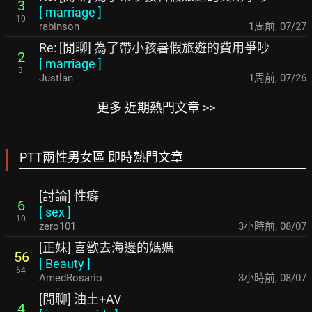
3
[
marriage
]
10
rabinson
1周前
,
07/27
Re: [閒聊] 為了帶小孩暑假旅遊的費用爭吵
2
[
marriage
]
3
Justlan
1周前
,
07/26
更多 近期熱門文章 >>
PTT兩性男女區 即時熱門文章
[討論] 性癖
6
[
sex
]
10
zero101
3小時前
,
08/07
[正妹] 喜歡去海邊的媽媽
56
[
Beauty
]
64
AmedRosario
3小時前
,
08/07
[閒聊] 油土+AV
4