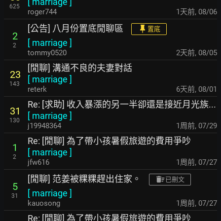
[
marriage
]
625
roger744
1天前
,
08/06
[公告] 八月份置底閒聊區
置底
2
[
marriage
]
2
tommy0520
2天前
,
08/05
[閒聊] 溝通不良的夫妻對話
23
[
marriage
]
143
reterk
6天前
,
08/01
Re: [求助] 收入暴漲的另一半卻還是接近月光族...
31
[
marriage
]
130
j19948364
1周前
,
07/29
Re: [閒聊] 為了帶小孩暑假旅遊的費用爭吵
1
[
marriage
]
2
jfw616
1周前
,
07/27
[閒聊] 范姜被粿粿趕出住家。
已刪文
5
[
marriage
]
31
kauosong
1周前
,
07/27
Re: [閒聊] 為了帶小孩暑假旅遊的費用爭吵