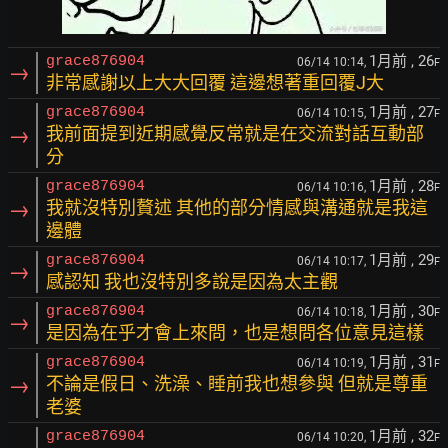
1月前
, 26
grace876904
06/14 10:14,
F
→
非常感謝以上大大回覆 這邊想著重回覆J大
1月前
, 27
grace876904
06/14 10:15,
F
→
我前面提到近期感覺反常就是在交流對話互動部
分
1月前
, 28
grace876904
06/14 10:16,
F
→
我就沒特別贅述 其他的部分情感與溝通就是我這
邊體
1月前
, 29
grace876904
06/14 10:17,
F
→
感認知 我也沒特別多說是因為太主觀
1月前
, 30
grace876904
06/14 10:18,
F
→
是因為在乎才會上來問，也是想問各位意見這樣
1月前
, 31
grace876904
06/14 10:19,
F
→
不論是假日、洗澡、睡前我也想參與 但就是尊重
老婆
1月前
, 32
grace876904
06/14 10:20,
F