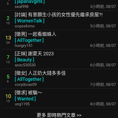
[
japanavgirls
]
5
seal998
3小時前
,
08/07
[討論] 有意願生小孩的女性優先繼承房屋?!
2
[
WomenTalk
]
10
oopsskimo
5小時前
,
08/07
[徵男] 一起看蜘蛛人
13
[
AllTogether
]
24
hungry151
6小時前
,
08/07
[正妹] 謝夏天 2023
7
[
Beauty
]
13
asxc530530
6小時前
,
08/07
[徵女] 人正奶大錢多多佳
5
[
AllTogether
]
9
corydoras09
7小時前
,
08/07
[徵求] 被騙～
10
[
Wanted
]
15
ung1195
8小時前
,
08/07
更多 即時熱門文章 >>