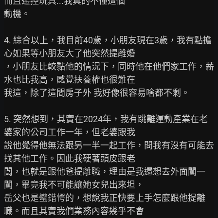
而且遙控玩具...我真的不懂這個

動機。

4. 綜合以上，我目前40歲，小朋友現在3歲，我有點擔
心如果等小朋友大了他突然提離婚

，小朋友比較黏他的情況下，同時他在他們家工作，薪
水也比我高，感覺扶養權也很難在

我這，除了這間房子外 我好像很容易啥都不剩。

5. 突然想到，其實在2024年，我有跳離運動產業在老
婆家的公司工作一年，但老婆跟我

說他覺得他無法跟另一半一起工作，問我有沒有可能去
找其他工作。因此我硬著頭皮跟老

闆，也就是跟他爸提離職，理由是我還想去外面闖一
闖，畢竟我不可能讓她女兒出來坦，

岳父也是蠻錯愕的，想說我正快要上手怎麼跟他提離
職。而且其實我們業務內容幾乎不會
