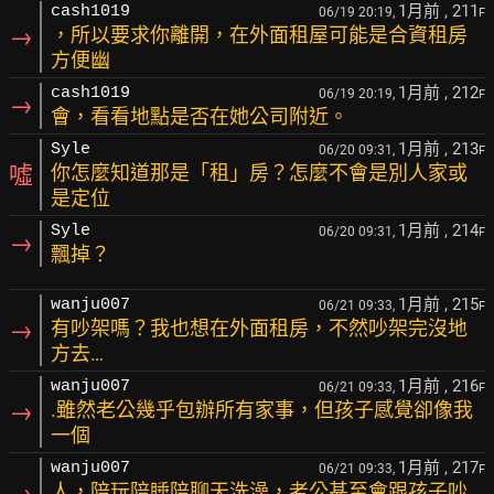
1月前
, 211
cash1019
06/19 20:19,
F
→
，所以要求你離開，在外面租屋可能是合資租房
方便幽
1月前
, 212
cash1019
06/19 20:19,
F
→
會，看看地點是否在她公司附近。
1月前
, 213
Syle
06/20 09:31,
F
噓
你怎麼知道那是「租」房？怎麼不會是別人家或
是定位
1月前
, 214
Syle
06/20 09:31,
F
→
飄掉？
1月前
, 215
wanju007
06/21 09:33,
F
→
有吵架嗎？我也想在外面租房，不然吵架完沒地
方去…
1月前
, 216
wanju007
06/21 09:33,
F
→
.雖然老公幾乎包辦所有家事，但孩子感覺卻像我
一個
1月前
, 217
wanju007
06/21 09:33,
F
→
人，陪玩陪睡陪聊天洗澡，老公甚至會跟孩子吵