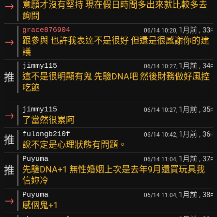
→
意願才沒有堅持 現在假日時間多出來就比較多去
詢問
1月前
, 33
grace876904
06/14 10:20,
F
→
跟參與 也許我表達不是很好 但還是很感謝你的建
議
1月前
, 34
jimmy115
06/14 10:27,
F
推
這不是很明顯有鬼 先驗DNA吧 然後財務做好風控
吃飽
1月前
, 35
jimmy115
06/14 10:27,
F
→
了當然很累阿
1月前
, 36
fulongb210f
06/14 10:42,
F
推
說不定是心理狀態有問題。
1月前
, 37
Puyuma
06/14 11:04,
F
推
先驗DNA+1 無性婚姻上次是去年9月還買玩具我
信妳冷
1月前
, 38
Puyuma
06/14 11:04,
F
→
感個鬼+1