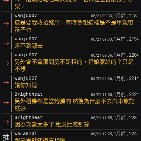
架，
1月前
, 218
wanju007
06/21 09:33,
F
→
還是要我收拾殘局，有時會想這樣是不是單親帶
孩子也
1月前
, 219
wanju007
06/21 09:33,
F
→
差不到哪去
1月前
, 220
wanju007
06/21 09:36,
F
→
另外會不會那間房不是租的，是娘家給的？只是
不想
1月前
, 221
wanju007
06/21 09:36,
F
→
讓你知道
1月前
, 222
Brightheat
06/21 11:55,
F
→
另外租房都是當炮房的 然後為什麼不去汽車旅館
就好
1月前
, 223
Brightheat
06/21 11:55,
F
→
因為次數太多了 租房比較划算
1月前
, 224
WaLaGiGi
06/21 17:25,
F
推
跟去看就知道真相啦