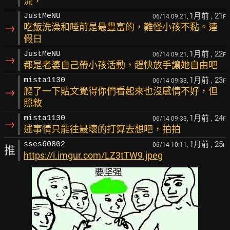
流，
1月前
, 21
JustMeNU
06/14 09:21,
F
→
吃飯洗澡和睡前是最豐富的，難怪小孩不黏。連
假日
1月前
, 22
JustMeNU
06/14 09:21,
F
→
都是老婆自己帶小孩活動，趕快放手讓她自由吧
1月前
, 23
mista1130
06/14 09:33,
F
→
爬了一下貼文覺得你們看起來也沒感情不好，但
照敘
1月前
, 24
mista1130
06/14 09:33,
F
→
述事情只能往最壞的打算去想吧，拍拍
1月前
, 25
sses60802
06/14 10:11,
F
推
https://i.imgur.com/LZ3tTW9.jpeg