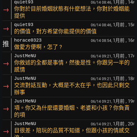
1月前
, 14
quiet93
06/14 08:46,
F
→
你對於目前婚姻狀態有什麼想法，你對於婚姻能
提供
1月前
, 15
quiet93
06/14 08:46,
F
→
的價值，對方希望你能提供的價值
1月前
, 16
horace0323
06/14 08:54,
F
推
做愛方便啊，怎了 ?
1月前
, 17
JustMeNU
06/14 09:21,
F
→
你敘述的全都是事情，然後是性。你跟另一半的
感情
1月前
, 18
JustMeNU
06/14 09:21,
F
→
交流對話互動，大概是不太在乎，也因此只剩交
辦事
1月前
, 19
JustMeNU
06/14 09:21,
F
→
項。你又為什麼還要婚姻、老婆和小孩？你負責
的項
1月前
, 20
JustMeNU
06/14 09:21,
F
→
目很差，陪玩的品質不知道，但跟小孩的情感交