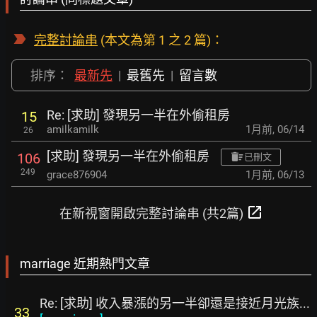
完整討論串
(本文為第 1 之 2 篇)：
排序：
最新先
|
最舊先
|
留言數
Re: [求助] 發現另一半在外偷租房
15
amilkamilk
1月前
,
06/14
26
[求助] 發現另一半在外偷租房
106
已刪文
249
grace876904
1月前
,
06/13
open_in_new
在新視窗開啟完整討論串 (共2篇)
marriage 近期熱門文章
Re: [求助] 收入暴漲的另一半卻還是接近月光族...
33