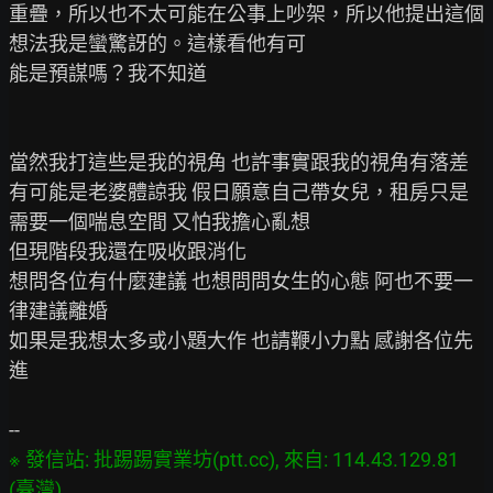
重疊，所以也不太可能在公事上吵架，所以他提出這個
想法我是蠻驚訝的。這樣看他有可

能是預謀嗎？我不知道

當然我打這些是我的視角 也許事實跟我的視角有落差

有可能是老婆體諒我 假日願意自己帶女兒，租房只是
需要一個喘息空間 又怕我擔心亂想

但現階段我還在吸收跟消化

想問各位有什麼建議 也想問問女生的心態 阿也不要一
律建議離婚

如果是我想太多或小題大作 也請鞭小力點 感謝各位先
進

※ 發信站: 批踢踢實業坊(ptt.cc), 來自: 114.43.129.81 
(臺灣)
