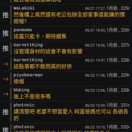
1月前
, 225
WaLaGiGi
06/21 17:27,
F
推
然後樓上竟然還有老公包辦全部家事還能嫌的慣
媳喔?
1月前
, 226
panmomo
06/21 18:43,
F
推
這篇只能卡，期待續集
1月前
, 227
GarnettKing
06/21 19:06,
F
推
沒管理身材的話會不會有影響
1月前
, 228
GarnettKing
06/21 19:07,
F
→
這點事都不敢問真的好慘
1月前
, 229
piyobearman
06/22 11:46,
F
→
綠帽
1月前
, 230
bbbing
06/22 12:06,
F
→
版上不是很多嗎
1月前
, 231
photonic
06/22 13:09,
F
推
講清楚吧 老婆不想當愛人 純當爸媽也可以 各過各
的
1月前
, 232
photonic
06/22 13:10,
F
推