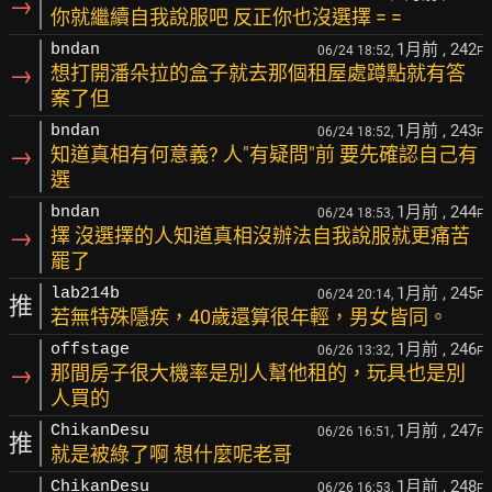
→
你就繼續自我說服吧 反正你也沒選擇 = =
1月前
, 242
bndan
06/24 18:52,
F
→
想打開潘朵拉的盒子就去那個租屋處蹲點就有答
案了但
1月前
, 243
bndan
06/24 18:52,
F
→
知道真相有何意義? 人"有疑問"前 要先確認自己有
選
1月前
, 244
bndan
06/24 18:53,
F
→
擇 沒選擇的人知道真相沒辦法自我說服就更痛苦
罷了
1月前
, 245
lab214b
06/24 20:14,
F
推
若無特殊隱疾，40歲還算很年輕，男女皆同。
1月前
, 246
offstage
06/26 13:32,
F
→
那間房子很大機率是別人幫他租的，玩具也是別
人買的
1月前
, 247
ChikanDesu
06/26 16:51,
F
推
就是被綠了啊 想什麼呢老哥
1月前
, 248
ChikanDesu
06/26 16:53,
F