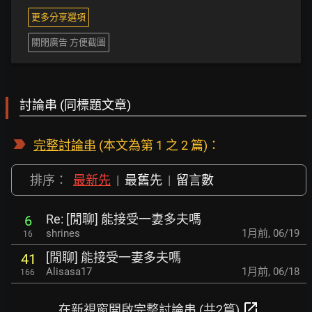
更多分享選項
關閉廣告 方便截圖
討論串 (同標題文章)
完整討論串
(本文為第 1 之 2 篇)：
排序：
最新先
|
最舊先
|
留言數
Re: [閒聊] 能接受一妻多夫嗎
6
shrines
1月前
,
06/19
16
[閒聊] 能接受一妻多夫嗎
41
Alisasa17
1月前
,
06/18
166
open_in_new
在新視窗開啟完整討論串 (共2篇)