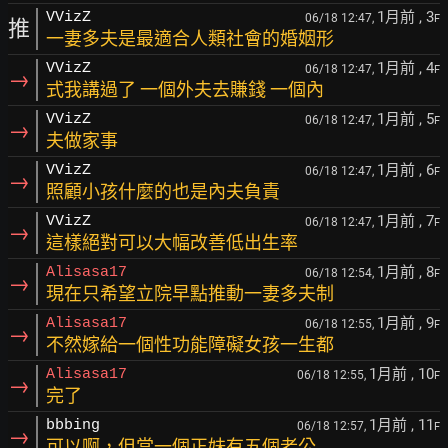
1月前
, 3
VVizZ
06/18 12:47,
F
推
一妻多夫是最適合人類社會的婚姻形
1月前
, 4
VVizZ
06/18 12:47,
F
→
式我講過了 一個外夫去賺錢 一個內
1月前
, 5
VVizZ
06/18 12:47,
F
→
夫做家事
1月前
, 6
VVizZ
06/18 12:47,
F
→
照顧小孩什麼的也是內夫負責
1月前
, 7
VVizZ
06/18 12:47,
F
→
這樣絕對可以大幅改善低出生率
1月前
, 8
Alisasa17
06/18 12:54,
F
→
現在只希望立院早點推動一妻多夫制
1月前
, 9
Alisasa17
06/18 12:55,
F
→
不然嫁給一個性功能障礙女孩一生都
1月前
, 10
Alisasa17
06/18 12:55,
F
→
完了
1月前
, 11
bbbing
06/18 12:57,
F
→
可以啊，但當一個正妹有五個老公