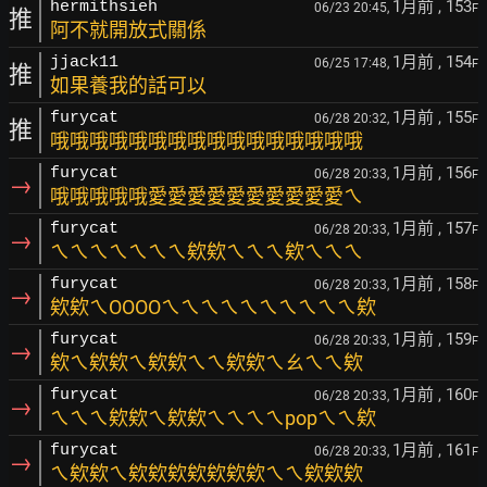
1月前
, 153
hermithsieh
06/23 20:45,
F
推
阿不就開放式關係
1月前
, 154
jjack11
06/25 17:48,
F
推
如果養我的話可以
1月前
, 155
furycat
06/28 20:32,
F
推
哦哦哦哦哦哦哦哦哦哦哦哦哦哦哦哦
1月前
, 156
furycat
06/28 20:33,
F
→
哦哦哦哦哦愛愛愛愛愛愛愛愛愛愛ㄟ
1月前
, 157
furycat
06/28 20:33,
F
→
ㄟㄟㄟㄟㄟㄟㄟ欸欸ㄟㄟㄟ欸ㄟㄟㄟ
1月前
, 158
furycat
06/28 20:33,
F
→
欸欸ㄟOOOOㄟㄟㄟㄟㄟㄟㄟㄟㄟㄟ欸
1月前
, 159
furycat
06/28 20:33,
F
→
欸ㄟ欸欸ㄟ欸欸ㄟㄟ欸欸ㄟㄠㄟㄟ欸
1月前
, 160
furycat
06/28 20:33,
F
→
ㄟㄟㄟ欸欸ㄟ欸欸ㄟㄟㄟㄟpopㄟㄟ欸
1月前
, 161
furycat
06/28 20:33,
F
→
ㄟ欸欸ㄟ欸欸欸欸欸欸欸ㄟㄟ欸欸欸