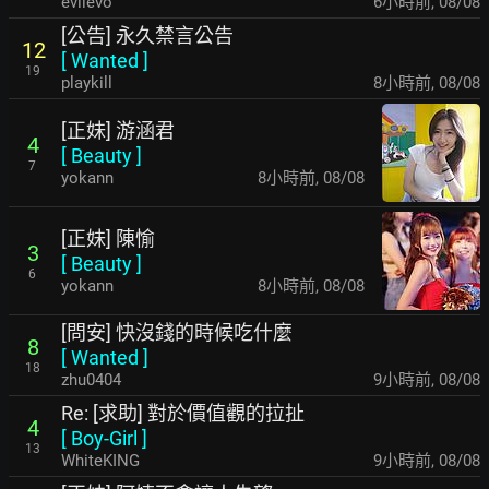
evilevo
6小時前
,
08/08
[公告] 永久禁言公告
12
[
Wanted
]
19
playkill
8小時前
,
08/08
[正妹] 游涵君
4
[
Beauty
]
7
yokann
8小時前
,
08/08
[正妹] 陳愉
3
[
Beauty
]
6
yokann
8小時前
,
08/08
[問安] 快沒錢的時候吃什麼
8
[
Wanted
]
18
zhu0404
9小時前
,
08/08
Re: [求助] 對於價值觀的拉扯
4
[
Boy-Girl
]
13
WhiteKING
9小時前
,
08/08