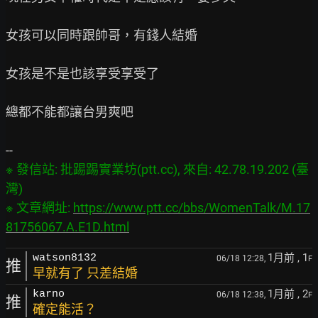
女孩可以同時跟帥哥，有錢人結婚

女孩是不是也該享受享受了

總都不能都讓台男爽吧

※ 發信站: 批踢踢實業坊(ptt.cc), 來自: 42.78.19.202 (臺
灣)

※ 文章網址: 
https://www.ptt.cc/bbs/WomenTalk/M.17
81756067.A.E1D.html
1月前
, 1
watson8132
06/18 12:28,
F
推
早就有了 只差結婚
1月前
, 2
karno
06/18 12:38,
F
推
確定能活？