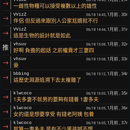
06/18 14:43,
F
→
一雌性物種可以接受複數以上的雄性
1月前
, 30
VVizZ
06/18 14:43,
F
→
伴侶 但反過來跟別人公家尪婿就不行
1月前
, 31
VVizZ
06/18 14:44,
F
→
這是生物的設計就是如此
1月前
, 32
vhsuv
06/18 15:08,
F
推
好啊 負擔的起話 之前權貴才三妻四
1月前
, 33
vhsuv
06/18 15:08,
F
→
妾
1月前
, 34
bbbing
06/18 15:12,
F
→
這歷史淵源追溯下去太複雜了
1月前
, 35
klwcoco
06/18 16:03,
F
→
1夫多妻不就男的要夠有錢養 1妻多夫
1月前
, 36
klwcoco
06/18 16:05,
F
→
女的還是想要享受 有錢老阿姨 包養
1月前
, 37
klwcoco
06/18 16:05,
F
→
就算一妻多夫 是有不少男孩喊不想