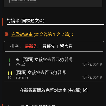
討論串 (同標題文章)
完整討論串
(本文為第 1 之 2 篇)：
排序：
最新先
|
最舊先
|
留言數
Re: [問題] 女孩會去百元剪髮嗎
1
VVizZ
1月前
,
06/18
3
[問題] 女孩會去百元剪髮嗎
14
stefanie
1月前
,
06/18
30
open_in_new
在新視窗開啟完整討論串 (共2篇)