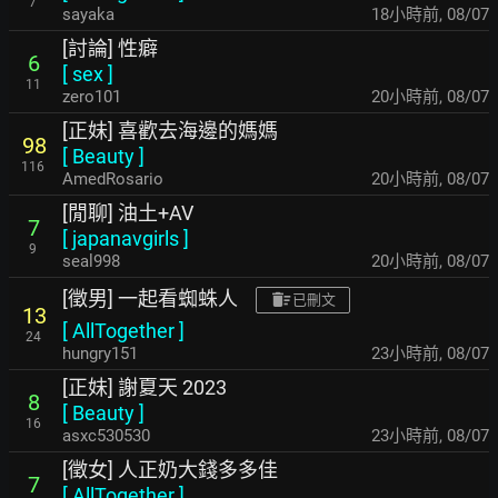
7
sayaka
18小時前
,
08/07
[討論] 性癖
6
[
sex
]
11
zero101
20小時前
,
08/07
[正妹] 喜歡去海邊的媽媽
98
[
Beauty
]
116
AmedRosario
20小時前
,
08/07
[閒聊] 油土+AV
7
[
japanavgirls
]
9
seal998
20小時前
,
08/07
[徵男] 一起看蜘蛛人
已刪文
13
[
AllTogether
]
24
hungry151
23小時前
,
08/07
[正妹] 謝夏天 2023
8
[
Beauty
]
16
asxc530530
23小時前
,
08/07
[徵女] 人正奶大錢多多佳
7
[
AllTogether
]