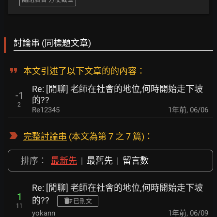
討論串 (同標題文章)
本文引述了以下文章的的內容：
Re: [閒聊] 老師在社會的地位,何時開始走下坡
-1
的??
2
Re12345
1年前
,
06/06
完整討論串
(本文為第 7 之 7 篇)：
排序：
最新先
|
最舊先
|
留言數
Re: [閒聊] 老師在社會的地位,何時開始走下坡
1
的??
已刪文
11
yokann
1年前
,
06/09