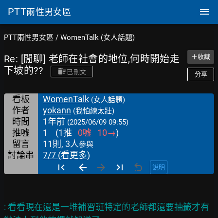
PTT
兩性男女區
PTT兩性男女區
/
WomenTalk (女人話題)
Re: [閒聊] 老師在社會的地位,何時開始走
＋收藏
下坡的??
已刪文
分享
看板
WomenTalk
(女人話題)
作者
yokann
(我怕練太壯)
時間
1年前
(2025/06/09 09:55)
推噓
1
(
1
推
0
噓
10
→
)
留言
11則, 3人
參與
討論串
7/7 (看更多)
說明
: 看看現在還是一堆補習班特定的老師都還要抽籤才有