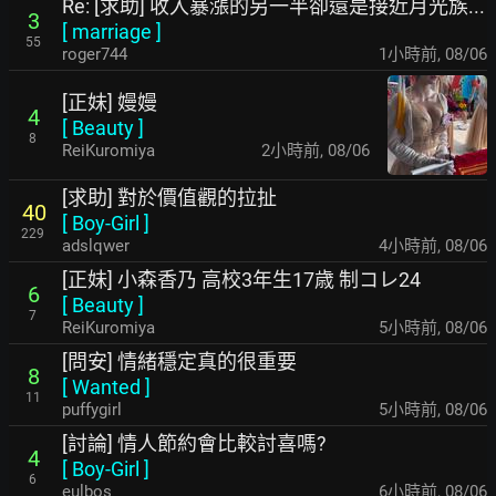
Re: [求助] 收入暴漲的另一半卻還是接近月光族...
3
[
marriage
]
55
roger744
1小時前
,
08/06
[正妹] 嫚嫚
4
[
Beauty
]
8
ReiKuromiya
2小時前
,
08/06
[求助] 對於價值觀的拉扯
40
[
Boy-Girl
]
229
adslqwer
4小時前
,
08/06
[正妹] 小森香乃 高校3年生17歳 制コレ24
6
[
Beauty
]
7
ReiKuromiya
5小時前
,
08/06
[問安] 情緒穩定真的很重要
8
[
Wanted
]
11
puffygirl
5小時前
,
08/06
[討論] 情人節約會比較討喜嗎?
4
[
Boy-Girl
]
6
eulbos
6小時前
,
08/06