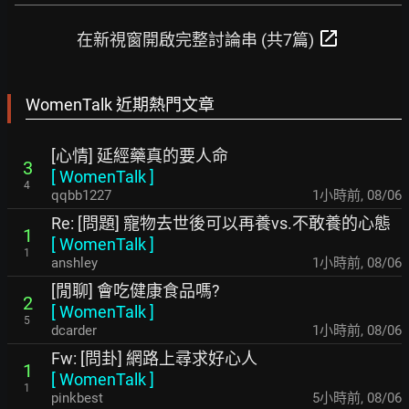
open_in_new
在新視窗開啟完整討論串 (共7篇)
WomenTalk 近期熱門文章
[心情] 延經藥真的要人命
3
[
WomenTalk
]
4
qqbb1227
1小時前
,
08/06
Re: [問題] 寵物去世後可以再養vs.不敢養的心態
1
[
WomenTalk
]
1
anshley
1小時前
,
08/06
[閒聊] 會吃健康食品嗎?
2
[
WomenTalk
]
5
dcarder
1小時前
,
08/06
Fw: [問卦] 網路上尋求好心人
1
[
WomenTalk
]
1
pinkbest
5小時前
,
08/06