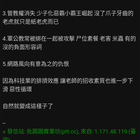
3.管教權消失 少子化惡霸小霸王崛起 沒了爪子牙齒的
老虎就只是紙老虎而已

4.軍公教常被綁在一起被攻擊 尸位素餐 老害 米蟲 有的
沒的負面形容詞

5.網路風向有意為之的仇恨

因為科技業的排擠效應 讓老師的招收素質也進一步下
滑 惡性循環

自然就變成這樣子了

※ 發信站: 批踢踢實業坊(ptt.cc), 來自: 1.171.48.119 (臺
灣)
