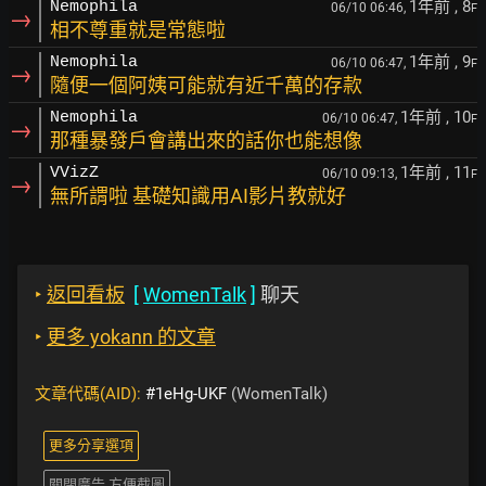
1年前
, 8
Nemophila
06/10 06:46,
F
→
相不尊重就是常態啦
1年前
, 9
Nemophila
06/10 06:47,
F
→
隨便一個阿姨可能就有近千萬的存款
1年前
, 10
Nemophila
06/10 06:47,
F
→
那種暴發戶會講出來的話你也能想像
1年前
, 11
VVizZ
06/10 09:13,
F
→
無所謂啦 基礎知識用AI影片教就好
‣
返回看板
[
WomenTalk
]
聊天
‣
更多 yokann 的文章
文章代碼(AID):
#1eHg-UKF
(WomenTalk)
更多分享選項
關閉廣告 方便截圖