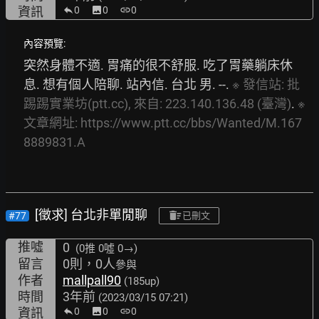
資訊
0
image
0
link
0
內容預覽:
突然身體不適. 胃痛的很不舒服. 吃了胃藥躺床休
息. 想有個人陪聊. 站內信. 台北 男. --. 
※
發信站:
批
踢踢實業坊(ptt.cc),
來自:
223.140.136.48
(臺灣)
. 
※
文章網址:
https://www.ptt.cc/bbs/Wanted/M.167
8889831.A
[徵求] 台北非單閒聊
#77
已刪文
推噓
0
(0推
0噓 0→
)
留言
0則，0人
參與
作者
mallpall90
(185up)
時間
3年前
(2023/03/15 07:21)
資訊
0
image
0
link
0