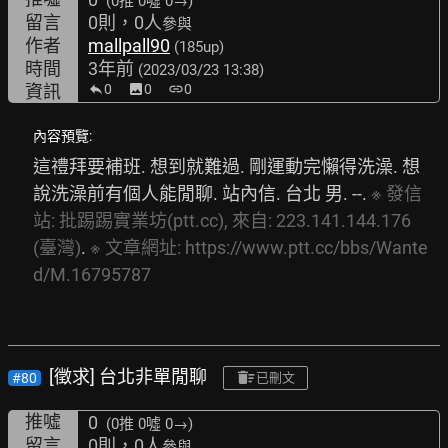
(0推
0噓 0→
)
留言
0則，0人
參與
作者
mallpall90
(185up)
時間
3年前
(2023/03/23 13:38)
資訊
0
image
0
link
0
內容預覽:
這禮拜要補班. 想到就難過. 剛運動完懶得洗澡. 想
說洗澡前有個人能閒聊. 站內信. 台北 男. --. 
※
發信
站:
批踢踢實業坊(ptt.cc),
來自:
223.141.144.176
(臺灣)
. 
※
文章網址:
https://www.ptt.cc/bbs/Wante
d/M.16795787
[徵求] 台北非單閒聊
#80
已刪文
推噓
0
(0推
0噓 0→
)
留言
0則，0人
參與