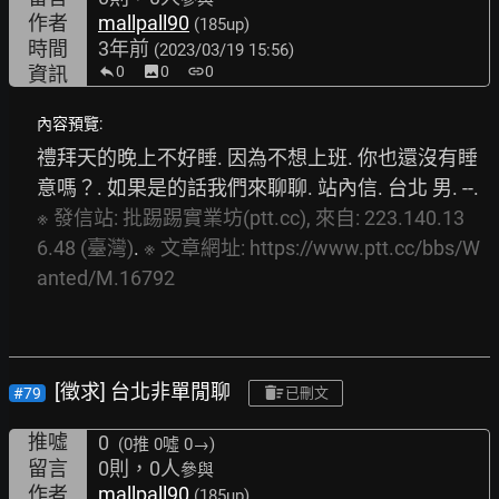
作者
mallpall90
(185up)
時間
3年前
(2023/03/19 15:56)
資訊
0
image
0
link
0
內容預覽:
禮拜天的晚上不好睡. 因為不想上班. 你也還沒有睡
意嗎？. 如果是的話我們來聊聊. 站內信. 台北 男. --. 
※
發信站:
批踢踢實業坊(ptt.cc),
來自:
223.140.13
6.48
(臺灣)
. 
※
文章網址:
https://www.ptt.cc/bbs/W
anted/M.16792
[徵求] 台北非單閒聊
#79
已刪文
推噓
0
(0推
0噓 0→
)
留言
0則，0人
參與
作者
mallpall90
(185up)