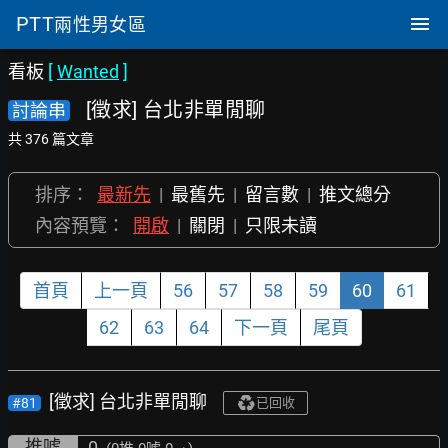
PTT
兩性男女區
看板
[
Wanted
]
[徵求] 台北非單閒聊
討論串
共 376 篇文章
排序：
最新先
|
最舊先
|
留言數
|
推文總分
內容預覽：
開啟
|
關閉
|
只限未讀
首頁
上一頁
56
57
58
59
60
61
62
63
64
下一頁
尾頁
[徵求] 台北非單閒聊
#81
已回收
推噓
0