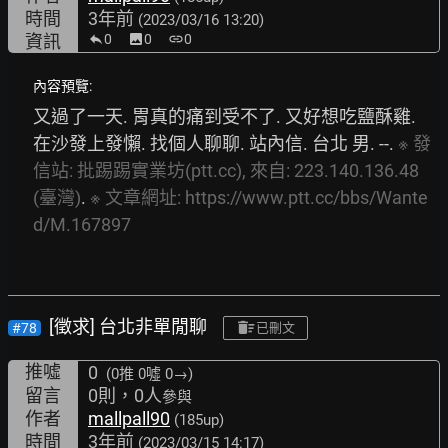
時間
3年前
(2023/03/16 13:20)
資訊
0
image
0
link
0
內容預覽:
又過了一天. 胃真的痛到受不了. 又好想吃鹽酥雞. 
在沙發上發懶. 找個人聊聊. 站內信. 台北 男. --. 
※
發
信站:
批踢踢實業坊(ptt.cc),
來自:
223.140.136.48
(臺灣)
. 
※
文章網址:
https://www.ptt.cc/bbs/Wante
d/M.167897
[徵求] 台北非單閒聊
#78
已刪文
推噓
0
(0推
0噓 0→
)
留言
0則，0人
參與
作者
mallpall90
(185up)
時間
3年前
(2023/03/15 14:17)