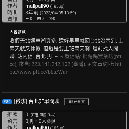
作者
mallpall90
(185up)
時間
3年前
(2023/04/05 13:59)
資訊
0
image
0
link
0
內容預覽:
收假天北返車潮真多. 還好早早就回台北沒塞到. 上
兩天就又休假. 但還是要上班兩天啊. 睡前找人閒
聊. 站內信. 台北 男. --. 
※
發信站:
批踢踢實業坊(ptt.
cc),
來自:
223.141.242.102
(臺灣)
. 
※
文章網址:
htt
ps://www.ptt.cc/bbs/Wan
[徵求] 台北非單閒聊
#89
已刪文
推噓
0
(0推
0噓 0→
)
留言
0則，0人
參與
作者
mallpall90
(185up)