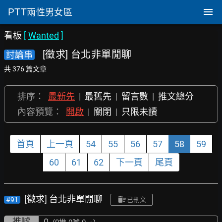
PTT
兩性男女區
看板
[
Wanted
]
[徵求] 台北非單閒聊
討論串
共 376 篇文章
排序：
最新先
|
最舊先
|
留言數
|
推文總分
內容預覽：
開啟
|
關閉
|
只限未讀
首頁
上一頁
54
55
56
57
58
59
60
61
62
下一頁
尾頁
[徵求] 台北非單閒聊
#91
已刪文
推噓
0