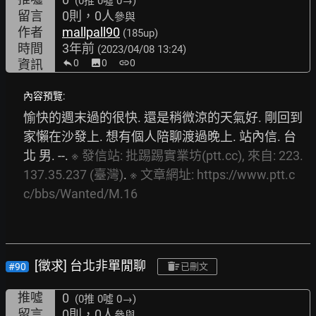
(0推
0噓 0→
)
留言
0則，0人
參與
作者
mallpall90
(185up)
時間
3年前
(2023/04/08 13:24)
資訊
0
image
0
link
0
內容預覽:
愉快的週末過的很快. 還是稍微涼的天氣好. 剛回到
家懶在沙發上. 想有個人陪聊渡過晚上. 站內信. 台
北 男. --. 
※
發信站:
批踢踢實業坊(ptt.cc),
來自:
223.
137.35.237
(臺灣)
. 
※
文章網址:
https://www.ptt.c
c/bbs/Wanted/M.16
[徵求] 台北非單閒聊
#90
已刪文
推噓
0
(0推
0噓 0→
)
留言
0則，0人
參與