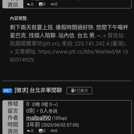
資訊
0
image
0
link
0
內容預覽:
剩下兩天就要上班. 連假時間過好快. 悠閒下午喝杯
星巴克. 找個人陪聊. 站內信. 台北 男. --. 
※
發信站:
批踢踢實業坊(ptt.cc),
來自:
223.141.242.4
(臺灣)
. 
※
文章網址:
https://www.ptt.cc/bbs/Wanted/M.16
80514929.
[徵求] 台北非單閒聊
#87
已刪文
推噓
0
(0推
0噓 0→
)
留言
0則，0人
參與
作者
mallpall90
(185up)
時間
3年前
(2023/04/02 07:05)
資訊
0
image
0
link
0