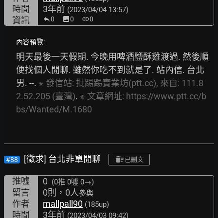
時間
3年前
(2023/04/04 13:57)
資訊
0
image
0
link
0
內容預覽:
明天最後一天假期. 今晚用啤酒鹽酥雞渡過. 然後順
便找個人閒聊. 雖然你吃不到就是了. 站內信. 台北 
男. --. 
※
發信站:
批踢踢實業坊(ptt.cc),
來自:
111.8
2.52.205
(臺灣)
. 
※
文章網址:
https://www.ptt.cc/b
bs/Wanted/M.1680
[徵求] 台北非單閒聊
#88
已刪文
推噓
0
(0推
0噓 0→
)
留言
0則，0人
參與
作者
mallpall90
(185up)
時間
3年前
(2023/04/03 09:42)