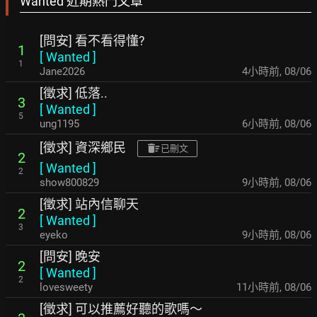
Wanted 近期熱門文章
[問安] 看不看得懂?
1
[
Wanted
]
1
Jane2026
4小時前
,
08/06
[徵求] 低落..
3
[
Wanted
]
5
ung1195
6小時前
,
08/06
[徵求] 資深鄉民
已刪文
2
[
Wanted
]
2
show800829
9小時前
,
08/06
[徵求] 站內信聊天
2
[
Wanted
]
3
eyeko
9小時前
,
08/06
[問安] 晚安
2
[
Wanted
]
2
lovesweety
11小時前
,
08/06
[徵求] 可以推薦好聽的歌嗎～