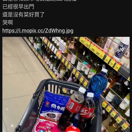
已經很早出門

還是沒有菜好買了

https://i.mopix.cc/ZdWhng.jpg