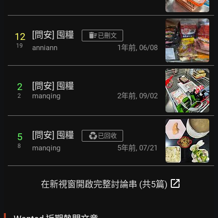
[問安] 囤糧
12
已刪文
19
anniann
1年前
,
06/08
[問安] 囤糧
2
manqing
2年前
,
09/02
2
[問安] 囤糧
5
已回收
8
manqing
5年前
,
07/21
open_in_new
在新視窗開啟完整討論串 (共5篇)