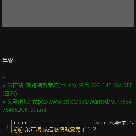
早安

※ 發信站: 批踢踢實業坊(ptt.cc), 來自: 223.140.234.100 
(臺灣)

※ 文章網址: 
https://www.ptt.cc/bbs/Wanted/M.17834
76465.A.6FD.html
4周前
, 1
oilcc
07/08 10:24,
F
→
@@ 菜市場 菜這麼快就賣完了？？