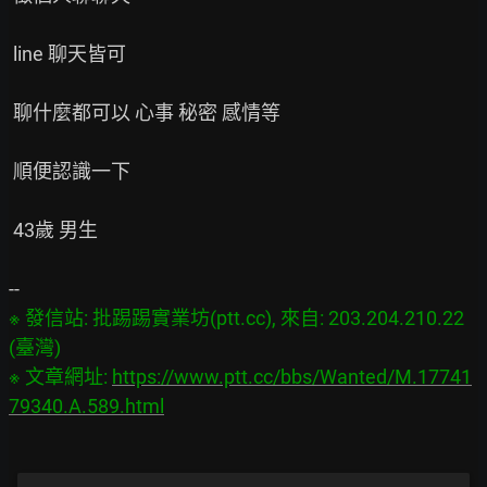
 line 聊天皆可

 聊什麼都可以 心事 秘密 感情等

 順便認識一下

 43歲 男生

※ 發信站: 批踢踢實業坊(ptt.cc), 來自: 203.204.210.22 
(臺灣)

※ 文章網址: 
https://www.ptt.cc/bbs/Wanted/M.17741
79340.A.589.html