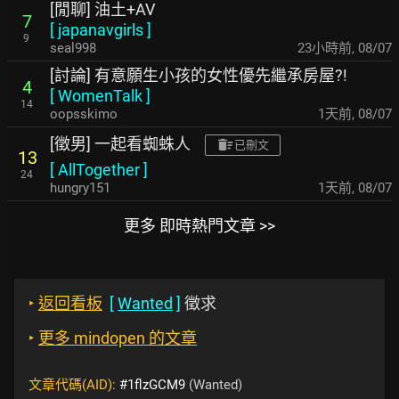
[閒聊] 油土+AV
7
[
japanavgirls
]
9
seal998
23小時前
,
08/07
[討論] 有意願生小孩的女性優先繼承房屋?!
4
[
WomenTalk
]
14
oopsskimo
1天前
,
08/07
[徵男] 一起看蜘蛛人
已刪文
13
[
AllTogether
]
24
hungry151
1天前
,
08/07
更多 即時熱門文章 >>
‣
返回看板
[
Wanted
]
徵求
‣
更多 mindopen 的文章
文章代碼(AID):
#1flzGCM9
(Wanted)