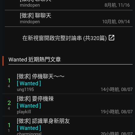
mindopen
8月前
,
11/16
[徵求] 聊聊天
mindopen
10月前
,
09/14
open_in_new
在新視窗開啟完整討論串 (共320篇)
Wanted 近期熱門文章
[徵求] 停機聊天～～
1
[
Wanted
]
4
ung1195
14小時前
,
08/07
[徵求] 要停機辣
2
[
Wanted
]
4
playkill
19小時前
,
08/07
[徵求] 認識單身新朋友
1
[
Wanted
]
1
charminggal
20小時前
,
08/07